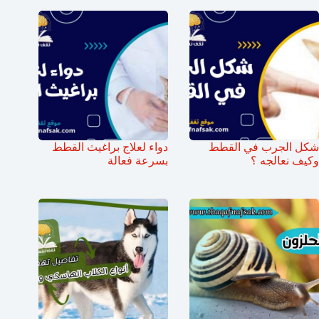
شكل الجرب في القطط
دواء لعلاج براغيث القطط
وكيف نعالجه ؟
بسرعة فعالة