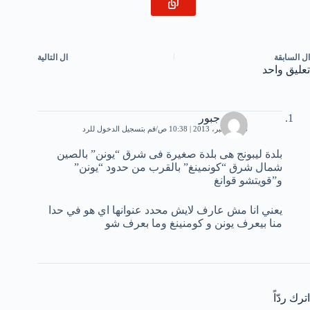
ال
السابقة
ال
التالية
تعليق واحد
محمد جبور
16 ديسمبر، 2013 | 10:38 ص
قم بتسجيل الدخول للرد
بلدة ليبونج هى بلدة صغيرة فى شرق “يونن” بالصين
شمال شرق “كونمينغ” بالقرب من حدود “يونن”
و”قويتشو قوانغ
يعني انا مش عارف لايش محدد عنوانها اي هو في حدا
منا بيعرف يونن و كومنينغ وما بعرف شو
اترك ردّاً