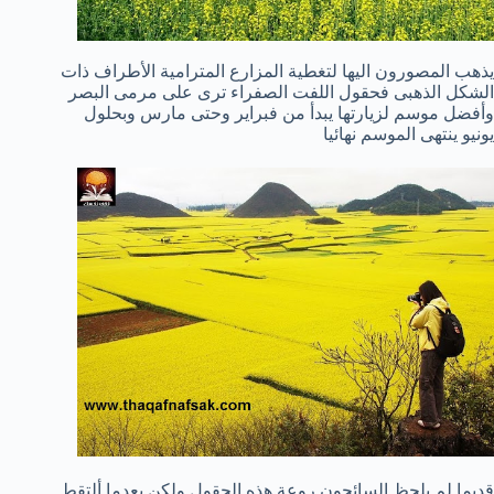
يذهب المصورون اليها لتغطية المزارع المترامية الأطراف ذات
الشكل الذهبى فحقول اللفت الصفراء ترى على مرمى البصر
وأفضل موسم لزيارتها يبدأ من فبراير وحتى مارس وبحلول
يونيو ينتهى الموسم نهائيا
قديما لم يلحظ السائحون روعة هذه الحقول ولكن بعدما ألتقط