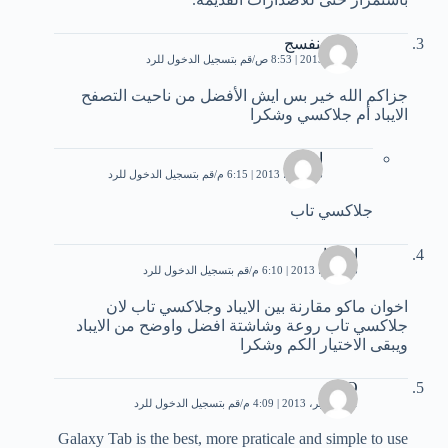
وردالبنفسج
1 مايو، 2013 | 8:53 ص
قم بتسجيل الدخول للرد
جزاكم الله خير بس ايش الأفضل من ناحيت التصفح
الايباد أم جلاكسي وشكرا
احمد
28 يوليو، 2013 | 6:15 م
قم بتسجيل الدخول للرد
جلاكسي تاب
احمدا
28 يوليو، 2013 | 6:10 م
قم بتسجيل الدخول للرد
اخوان ماكو مقارنة بين الايباد وجلاكسي تاب لان
جلاكسي تاب روعة وشاشتة افضل واوضح من الايباد
ويبقى الاختيار الكم وشكرا
H.O
11 سبتمبر، 2013 | 4:09 م
قم بتسجيل الدخول للرد
Galaxy Tab is the best, more praticale and simple to use