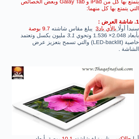
يتمتع بها كل من iPad و Galay Tab وبعض الخصائص
التي يتمتع بها كل منهما:
1. شاشة العرض :
سنبدأ أولًا
بالأي باد3
يبلغ مقاس شاشته
9.7 بوصة
بأبعاد 2.048× 1.536 وتحوي
3.1
مليون بكسل وتعتمد
خاصية (LED-backlit) والتي تسمح بتعزيز عرض
الشاشة .
أما
جالاكسي
تاب تبلغ شاشته
10.1
بوصة بأبعاد