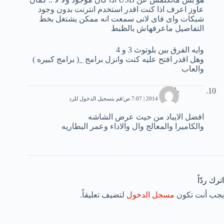
عاوز اعرف اذا كنت اقدر استخدم انترنت بدون وجود
شبكات واى فاى لانى سمعت انه ممكن يشتغل بخط
التفاصيل ماعرفهاش بالظبط
وايه الفرق بين بلوتوث 3 و 4
وهل اقدر افتح عليه كنت وانزل برامج _( برامج كبيره )
والعاب
بلابل
2 فبراير، 2014 | 7:07 ص
قم بتسجيل الدخول للرد
افضل الايباد من حيث عرض الشاشه
والكاميرا والمعالج وال والاداء وعمر البطاريه
اترك ردّاً
يجب أنت تكون
مسجل الدخول
لتضيف تعليقاً.