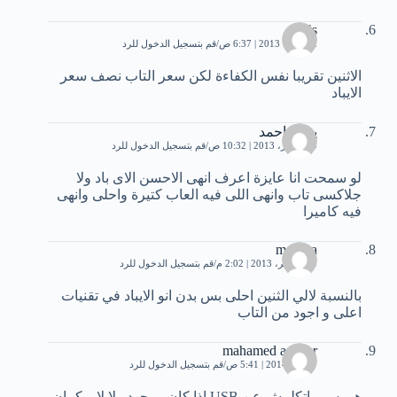
Es
2 أكتوبر، 2013 | 6:37 ص
قم بتسجيل الدخول للرد
الاثنين تقريبا نفس الكفاءة لكن سعر التاب نصف سعر
الايباد
يمنى احمد
19 أكتوبر، 2013 | 10:32 ص
قم بتسجيل الدخول للرد
لو سمحت انا عايزة اعرف انهى الاحسن الاى باد ولا
جلاكسى تاب وانهى اللى فيه العاب كتيرة واحلى وانهى
فيه كاميرا
maroua
10 نوفمبر، 2013 | 2:02 م
قم بتسجيل الدخول للرد
بالنسبة لالي الثنين احلى بس بدن انو الايباد في تقنيات
اعلى و اجود من التاب
mahamed ashour
7 يناير، 2014 | 5:41 ص
قم بتسجيل الدخول للرد
هو بس ماتكلمش عن USB اذا كان موجود ولا لا .. كمان