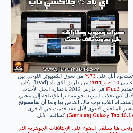
تستحوذ
أبل
على
73%
من سوق الكمبيوتر
اللوحي بين
عامي
2010 و 2011
عن طريق الأي باد
(iPad)
وكان
تقديم
iPad3
في مارس 2012 باعتباره الحل الأحدث
لأبل كي تجذب المزيد نحو مبيعاتها بالإضافة إلى محبي
إستخدام اللاب توب ماك الخاص بها وبما أن
سامسونج
تعتبر المنافس الأقوى
لأبل
فقد قدمت هي الأخرى
(Samsung Galaxy Tab 10.1)
كمنافس لأبل
ونحن هنا سنلقي الضوء على الإختلافات الجوهرية التي