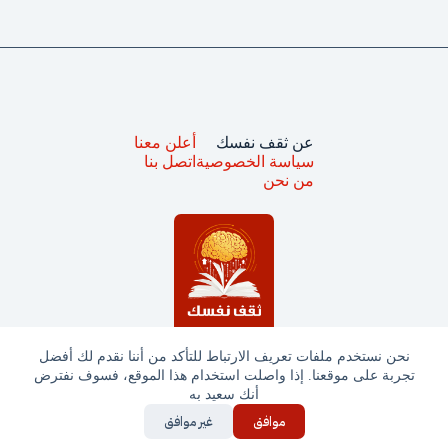
عن ثقف نفسك
أعلن معنا
سياسة الخصوصية
اتصل بنا
من نحن
نحن نستخدم ملفات تعريف الارتباط للتأكد من أننا نقدم لك أفضل
تجربة على موقعنا. إذا واصلت استخدام هذا الموقع، فسوف نفترض
جميع الحقوق محفوظة © ثقف نفسك 2025
أنك سعيد به
موافق
غير موافق