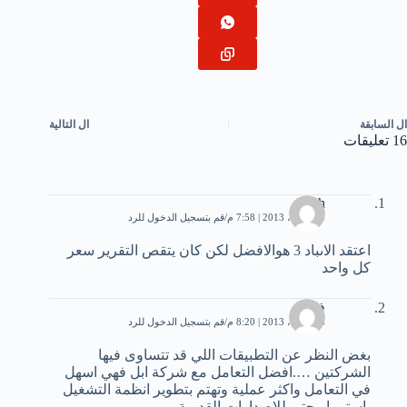
ال
السابقة
ال
التالية
16 تعليقات
salah
13 أبريل، 2013 | 7:58 م
قم بتسجيل الدخول للرد
اعتقد الاىباد 3 هوالافضل لكن كان يتقص التقرير سعر
كل واحد
فهد
13 أبريل، 2013 | 8:20 م
قم بتسجيل الدخول للرد
بغض النظر عن التطبيقات اللي قد تتساوى فيها
الشركتين ….افضل التعامل مع شركة ابل فهي اسهل
في التعامل واكثر عملية وتهتم بتطوير انظمة التشغيل
باستمرار حتى للاصدارات القديمة.