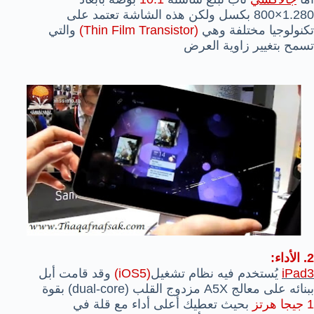
1.280×800 بكسل ولكن هذه الشاشة تعتمد على
تكنولوجيا مختلفة وهي
(Thin Film Transistor)
والتي
تسمح بتغيير زاوية العرض
2. الأداء:
iPad3
يُستخدم فيه نظام تشغيل
(iOS5)
وقد قامت أبل
ببنائه على معالج A5X مزدوج القلب (dual-core) بقوة
1 جيجا هرتز
بحيث تعطيك أعلى أداء مع قلة في