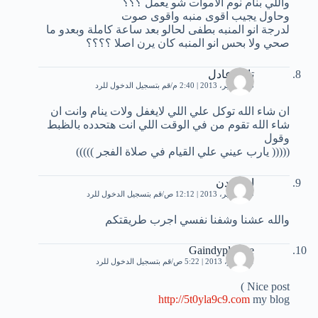
واللي بنام نوم الاموات شو يعمل ؟؟؟
وحاول يجيب اقوى منبه واقوى صوت
لدرجة انو المنبه بطفى لحالو بعد ساعة كاملة وبعدو ما
صحي ولا بحس انو المنبه كان يرن اصلا ؟؟؟؟
تامر عادل
28 سبتمبر، 2013 | 2:40 م
قم بتسجيل الدخول للرد
ان شاء الله توكل علي اللي لايغفل ولات ينام وانت ان
شاء الله تقوم من في الوقت اللي انت هتحدده بالظبط
وقول
((((( يارب عيني علي القيام في صلاة الفجر )))))
ابن عدن
29 سبتمبر، 2013 | 12:12 ص
قم بتسجيل الدخول للرد
والله عشنا وشفنا نفسي اجرب طريقتكم
Gaindyplainee
1 نوفمبر، 2013 | 5:22 ص
قم بتسجيل الدخول للرد
Nice post )
http://5t0yla9c9.com
my blog