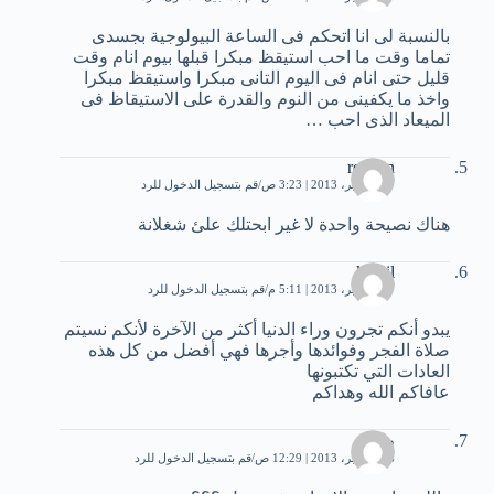
بالنسبة لى انا اتحكم فى الساعة البيولوجية بجسدى
تماما وقت ما احب استيقظ مبكرا قبلها بيوم انام وقت
قليل حتى انام فى اليوم التانى مبكرا واستيقظ مبكرا
واخذ ما يكفينى من النوم والقدرة على الاستيقاظ فى
الميعاد الذى احب …
reduan
17 سبتمبر، 2013 | 3:23 ص
قم بتسجيل الدخول للرد
هناك نصيحة واحدة لا غير ابحتلك علئ شغلانة
khalil
17 سبتمبر، 2013 | 5:11 م
قم بتسجيل الدخول للرد
يبدو أنكم تجرون وراء الدنيا أكثر من الآخرة لأنكم نسيتم
صلاة الفجر وفوائدها وأجرها فهي أفضل من كل هذه
العادات التي تكتبونها
عافاكم الله وهداكم
طلال
26 سبتمبر، 2013 | 12:29 ص
قم بتسجيل الدخول للرد