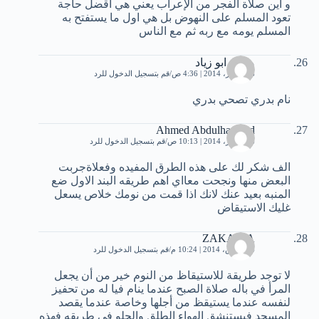
و أين صلاة الفجر من الإعراب يعني هي أقضل حاجة
تعود المسلم على النهوض بل هي اول ما يستفتح به
المسلم يومه مع ربه ثم مع الناس
محمد ابو زياد
16 فبراير، 2014 | 4:36 ص
قم بتسجيل الدخول للرد
نام بدري تصحي بدري
Ahmed Abdulhameed
16 فبراير، 2014 | 10:13 ص
قم بتسجيل الدخول للرد
الف شكر لك على هذه الطرق المفيده وفعلاةجربت
البعض منها ونجحت معااي اهم طريقه البند الاول ضع
المنبه بعيد عنك لانك اذا قمت من نومك خلاص يسعل
غليك الاستيقاض
ZAKARIA
24 مارس، 2014 | 10:24 م
قم بتسجيل الدخول للرد
لا توجد طريقة للاستيقاظ من النوم خير من أن يجعل
المرأ في باله صلاة الصبح عندما ينام فيا له من تحفيز
لنفسه عندما يستيقظ من أجلها وخاصة عندما يقصد
المسجد فيستنشق الهواء الطلق والحلو في طريقه فهذه