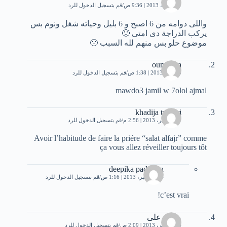
21 أبريل، 2013 | 9:36 ص
قم بتسجيل الدخول للرد
واللى دوامه من 6 اصبح و 6 بليل وحياته شغل ونوم بس
يركب الدراجة دى امتى 🙂
موضوع حلو بس منهم لله السبب 🙁
oumaima
5 يوليو، 2013 | 1:38 ص
قم بتسجيل الدخول للرد
mawdo3 jamil w 7olol ajmal
khadija tourari
11 سبتمبر، 2013 | 2:56 م
قم بتسجيل الدخول للرد
Avoir l’habitude de faire la priére “salat alfajr” comme
ça vous allez réveiller toujours tôt
deepika padukon
14 ديسمبر، 2013 | 1:16 ص
قم بتسجيل الدخول للرد
c’est vrai!
محمد على
14 سبتمبر، 2013 | 2:09 ص
قم بتسجيل الدخول للرد