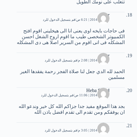
تتغلب على نومك الطويل
3mr
11 يناير، 2014 | 6:21 ص
قم بتسجيل الدخول للرد
فى حاجات بايخه اوى يعنى انا الى هيخلينى اقوم افتح
الكمبيوتر الشخصى طيب ما اقوم اروح الشغل احسن
المشكله فى انى اقوم من السرير اصلا هى دى المشكله
noor
15 يناير، 2014 | 2:08 م
قم بتسجيل الدخول للرد
الحمد لله الدي جعل لنا صلاة الفجر رحمة يفقدها الغير
مسلمين
Heba Saeed
21 يناير، 2014 | 11:06 ص
قم بتسجيل الدخول للرد
بجد هذا الموقع مفيد جدا جزاكم الله كل خير وندعو الله
ان يوفقكم ومن تقدم الى تقدم افضل باذن الله
محمد
29 يناير، 2014 | 3:05 م
قم بتسجيل الدخول للرد