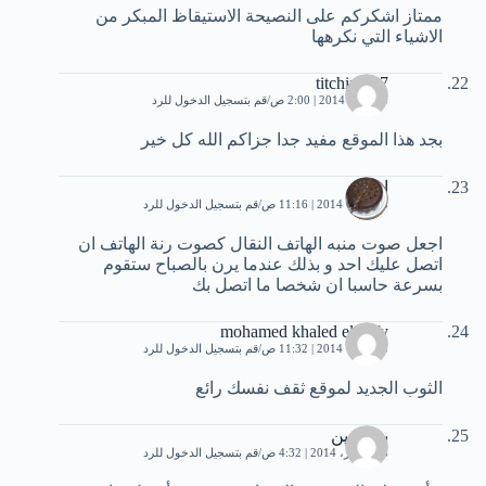
ممتاز اشكركم على النصيحة الاستيقاظ المبكر من
الاشياء التي نكرهها
titchini007
30 يناير، 2014 | 2:00 ص
قم بتسجيل الدخول للرد
بجد هذا الموقع مفيد جدا جزاكم الله كل خير
ايناس
5 فبراير، 2014 | 11:16 ص
قم بتسجيل الدخول للرد
اجعل صوت منبه الهاتف النقال كصوت رنة الهاتف ان
اتصل عليك احد و بذلك عندما يرن بالصباح ستقوم
بسرعة حاسبا ان شخصا ما اتصل بك
mohamed khaled elafefy
5 فبراير، 2014 | 11:32 ص
قم بتسجيل الدخول للرد
الثوب الجديد لموقع ثقف نفسك رائع
بدرالدين
16 فبراير، 2014 | 4:32 ص
قم بتسجيل الدخول للرد