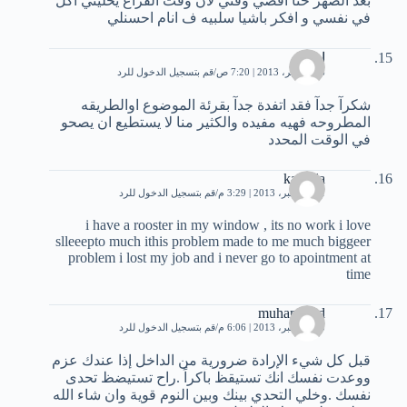
بعد الضهر حتا اقضي وقتي لان وقت الفراغ يخليني اكل
في نفسي و افكر باشيا سلبيه ف انام احسنلي
اسير
26 نوفمبر، 2013 | 7:20 ص
قم بتسجيل الدخول للرد
شكرآ جدآ فقد اتفدة جدآ بقرئة الموضوع اوالطريقه
المطروحه فهيه مفيده والكثير منا لا يستطيع ان يصحو
في الوقت المحدد
kamilla
11 ديسمبر، 2013 | 3:29 م
قم بتسجيل الدخول للرد
i have a rooster in my window , its no work i love
slleeepto much ithis problem made to me much biggeer
problem i lost my job and i never go to apointment at
time
muhammed
15 ديسمبر، 2013 | 6:06 م
قم بتسجيل الدخول للرد
قبل كل شيء الإرادة ضرورية من الداخل إذا عندك عزم
ووعدت نفسك انك تستيقظ باكراً .راح تستيضظ تحدى
نفسك .وخلي التحدي بينك وبين النوم قوية وان شاء الله