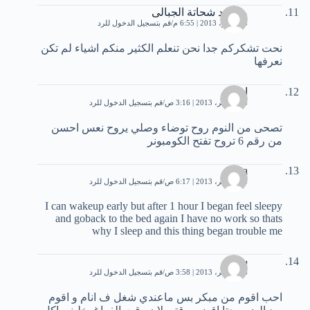
محمود شحاتة الجبالى
3 نوفمبر، 2013 | 6:55 م
قم بتسجيل الدخول للرد
نحت تشكركم جدا نحن تنعلم الكثير منكم اشياء لم تكن
نعرفها
احمد
18 نوفمبر، 2013 | 3:16 ص
قم بتسجيل الدخول للرد
تصحى من النوم روح توضاء وصلي يروح نعس احسن
من رقم 6 تروح تفتح الكومبونر
hiba
18 نوفمبر، 2013 | 6:17 ص
قم بتسجيل الدخول للرد
I can wakeup early but after 1 hour I began feel sleepy
and goback to the bed again I have no work so thats
why I sleep and this thing began trouble me
سارة
26 نوفمبر، 2013 | 3:58 ص
قم بتسجيل الدخول للرد
احب اقوم من مبكر بس ماعندي شغل ف انام و اقوم