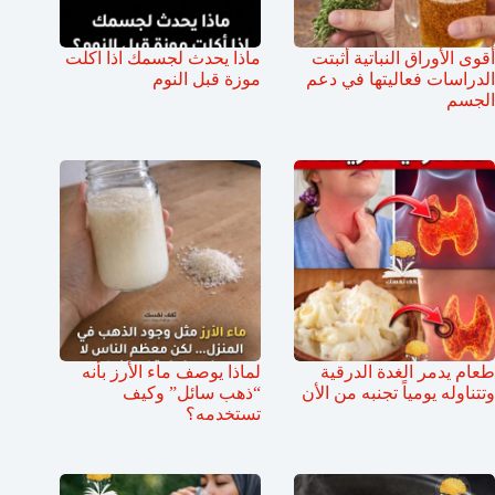
أقوى الأوراق النباتية أثبتت
ماذا يحدث لجسمك اذا اكلت
الدراسات فعاليتها في دعم
موزة قبل النوم
الجسم
طعام يدمر الغدة الدرقية
لماذا يوصف ماء الأرز بأنه
وتتناوله يومياً تجنبه من الأن
“ذهب سائل” وكيف
تستخدمه؟