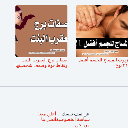
زيوت المساج للجسم أفضل
صفات برج العقرب البنت
٢١ نوع
ونقاط قوة وضعف شخصيتها
عن ثقف نفسك
أعلن معنا
سياسة الخصوصية
اتصل بنا
من نحن