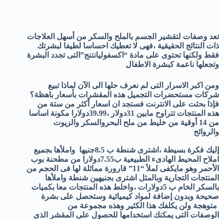
تعد وصفات لتقشير الجسم بالملح والسكر من أسهل العلاجات
ذات النتائج الحقيقية ،فهى لا تعطيك احساسا لطيفا لبشرتك
فقط ولكنها تحتوى على مادة “اكسفوليانتنج”التى تجدد البشرة
وتجعلها ناعمة كبشرة الاطفال
ومن اكبر الاسرار التى لم نعرف حلها الى الآن لماذا تبيع
شركات مستحضرات التجميل هذه المقشرات بأسعار باهظة؟
فإذا بحثت على الانترنت فستجد ان اسعار أكثر من ستة من
هذه المنتجات تتراوح مابين 31دولار ،39.99دولارا مكونة اساسا
من 14 أوقية من خليط من ملح البحروالسكر والزيوت
والروائح
إليك فكرة بسيطة ،اشترى شنطة ب 8.5جنيها واملأها بجميع
املاح المحيط الهادىء الطبيعية ب7.55دولارا من مطحنة بوب
الأحمر وهو مايكفى لملأ “11” قارورة مماثلة لها فى الحجم من
المنتجات التجارية وبالمثل اشترى بجنيهين شنطة واملأها
بالسكر الخام ب 5دولارات ،واخلط هذه المنتجات معا بكميات
صحيحة وبدون إضافة لمواد كيميائية وستحصل على بشرة
متوهجة ولن يكلفك هذا الكثير وهذه مجموعة من
الوصفات التى يمكنك استخدامها للحصول على المقشر الذى