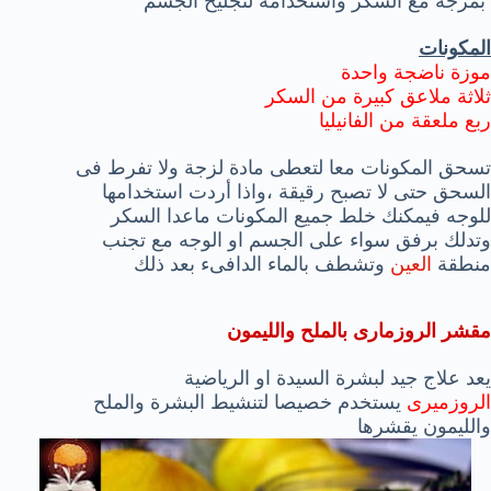
بمزجه مع السكر واستخدامه لتجليخ الجسم
المكونات
موزة ناضجة واحدة
ثلاثة ملاعق كبيرة من السكر
ربع ملعقة من الفانيليا
تسحق المكونات معا لتعطى مادة لزجة ولا تفرط فى
السحق حتى لا تصبح رقيقة ،واذا أردت استخدامها
للوجه فيمكنك خلط جميع المكونات ماعدا السكر
وتدلك برفق سواء على الجسم او الوجه مع تجنب
منطقة
العين
وتشطف بالماء الدافىء بعد ذلك
مقشر الروزمارى بالملح والليمون
يعد علاج جيد لبشرة السيدة او الرياضية
الروزميرى
يستخدم خصيصا لتنشيط البشرة والملح
والليمون يقشرها