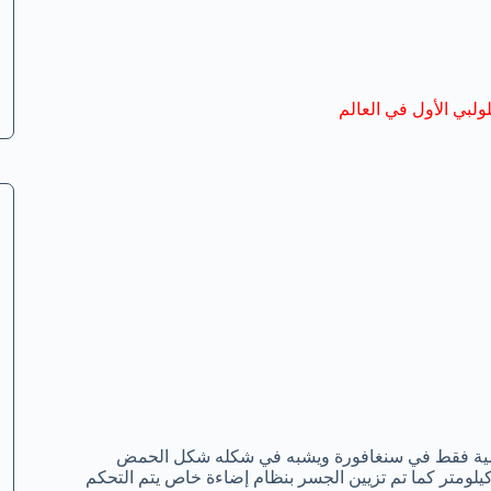
لبي الأول في العالم
خصص للتمشية فقط في سنغافورة ويشبه في شكله شكل الحمض
نووي DNA ويبلغ طول لفات الحديد المستخدمة في تكوين شكله 3.5 كيلومتر كما تم تزيين الجسر بنظام إضاءة خاص يتم التحكم