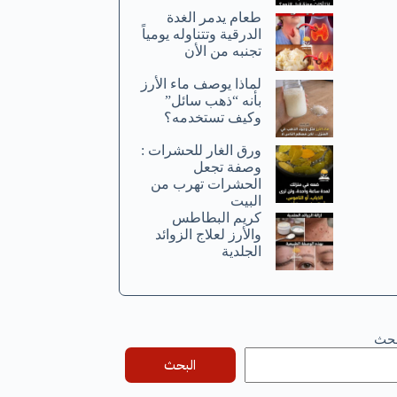
طعام يدمر الغدة
الدرقية وتتناوله يومياً
تجنبه من الأن
لماذا يوصف ماء الأرز
بأنه “ذهب سائل”
وكيف تستخدمه؟
ورق الغار للحشرات :
وصفة تجعل
الحشرات تهرب من
البيت
كريم البطاطس
والأرز لعلاج الزوائد
الجلدية
بحث
البحث