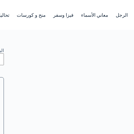
الرجل
معاني الأسماء
فيزا وسفر
منح و كورسات
تحالي
ال