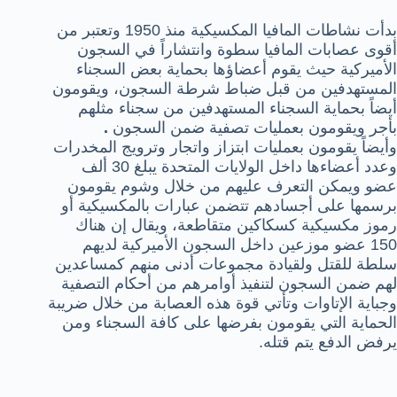
بدأت نشاطات المافيا المكسيكية منذ 1950 وتعتبر من
أقوى عصابات المافيا سطوة وانتشاراً في السجون
الأميركية حيث يقوم أعضاؤها بحماية بعض السجناء
المستهدفين من قبل ضباط شرطة السجون، ويقومون
أيضاً بحماية السجناء المستهدفين من سجناء مثلهم
بأجر ويقومون بعمليات تصفية ضمن السجون
.
وأيضاً يقومون بعمليات ابتزاز واتجار وترويج المخدرات
وعدد أعضاءها داخل الولايات المتحدة يبلغ 30 ألف
عضو ويمكن التعرف عليهم من خلال وشوم يقومون
برسمها على أجسادهم تتضمن عبارات بالمكسيكية أو
رموز مكسيكية كسكاكين متقاطعة، ويقال إن هناك
150 عضو موزعين داخل السجون الأميركية لديهم
سلطة للقتل ولقيادة مجموعات أدنى منهم كمساعدين
لهم ضمن السجون لتنفيذ أوامرهم من أحكام التصفية
وجباية الإتاوات وتأتي قوة هذه العصابة من خلال ضريبة
الحماية التي يقومون بفرضها على كافة السجناء ومن
يرفض الدفع يتم قتله.