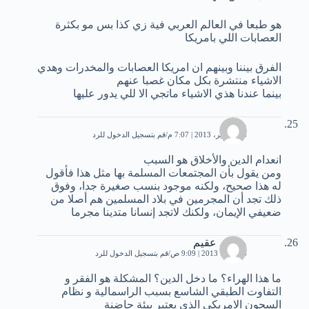
هو طبعا في العالم العربي فية زي كذا بس مو بكثرة
العصابات اللي بامريكا
الفرق بيننا وبينهم ان امريكا العصابات والمخدرات وهدي
الاشياء منتشرة بكل مكان غصبا عنهم
بينما عندنا هذي الاشياء ماتجي الا للي يدور عليها
محمد
23 سبتمبر، 2013 | 7:07 م
قم بتسجيل الدخول للرد
انعدام الدين والأخلاق هو السبب
ومن يقول بأن المجتمعات المسلمة بها مثل هذا فأقول
له هذا صحيح، ولكنه موجود بنسب صغيرة جدا، وفوق
ذلك تجد أن المجرمين في بلاد المسلمين هم أصلا من
ضعيفي الإيمان، ولكنك لاتجد إنسانا متدينا مجرما
منطق عقيم
6 أكتوبر، 2013 | 9:09 ص
قم بتسجيل الدخول للرد
ما هذا الهراء؟ ما دخل الدين؟ المشكلة هو الفقر و
التفاوت الطبقي الشاسع بسبب الراسمالية و نظام
السجون الامريكي الذي يعتبر بيئة حاضنة