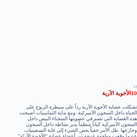
/>
10
الأخوية الآرية
تشكلت عصابة الأخوية الآرية رداً على سيطرة الزنوج على
الحياة داخل السجون الأميركية. ومع بداية الثمانينيات أصبحت
هذه العصابة التي تضم في عضويتها السجناء البيض داخل
السجون الأميركية كياناً منظماً يدير نشاطه داخل السجون
وخارجها. ظل الأمر خفياً بعض الشيء إلى غاية التسعينيات
عندما وقعت مواجهة عنيفة بين أعضاء عصابة “الأخوية الآريّة”