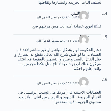
تختلف اليات الجريمه وانتشارها وثقافتها
احمد الليثي
5 أبريل، 2013 | 4:36 م
قم بتسجيل الدخول للرد
m13 اقوي عصابة اكيد انت مش مرتبهم صح
Nassr
5 أبريل، 2013 | 4:55 م
قم بتسجيل الدخول للرد
دعم الحكومة لهم بشكل مباشر او غير مباشر لاهداف
الفساد…اما لو طبق شرع الله تعالى بقطع يد السارق و
قتل القاتل بالعمد و غيره و التشهير بالعقوبة فلا اعتقد
سيكون هناك ارض خصبة لانتاج مثل هكذا مجرمين…
ولله اعلم و احكم
طارق
5 أبريل، 2013 | 5:57 م
قم بتسجيل الدخول للرد
العصابات الاجنبية فى امريكا هى السبب الرئيسى فى
انتشار الجريمة .. السويد و النرويج من اغنى البلاد و و
مستوى الجريمة فيها منخفض