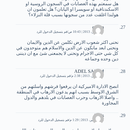
هل سمعتم بهذه العصابات في السجون الروسية او
الاسكندنافية او سويسرا او اليابان؟ هل تعلمون ان
هولندا اغلقت عدد من سجونها بسبب قلة النزلاء؟
osama
31 أكتوبر، 2013 | 10:43 ص
قم بتسجيل الدخول للرد
نحنى اكثر شعوب الارض تكلمن عن الدين والايمان
ونحنى ابعد مانكون عن الدين والاسلام هم متوحدون في
كل شي حتى الاجرام ونحنى لا يجمعنى شئ مع ان ديننى
دين وحده وجماعه
ADEL SALEM
9 ديسمبر، 2013 | 2:38 م
قم بتسجيل الدخول للرد
انصح الادارة الاميركية ان يرفعوا فرشهم واسلتهم من
الشرق الاوسط بسبب انهم يدعون الارهاب في المنطقة
.. واصلا الارهاب وحرب العصابات في بلدهم والدول
المجاورة
badis
14 ديسمبر، 2013 | 1:29 م
قم بتسجيل الدخول للرد