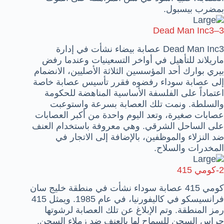
بمضرب بيسبول.
Dead Man Inc3
–
3
‏Dead Man Inc3 عصابة بيضاء نشأت في إدارة
ماريلاند للتأهيل في أواخر التسعينيات وعندما رفض
بيري بوارك أحد المؤسسين الثلاثة الأصليين، الانضمام
إلى عصابة سوداء رفضوه فقرر تأسيس عصابة خاصة
اعتماداً على الفلسفة الأساسية المناهضة للحكومة
والسلطة. ونمت تلك العصابة بسرعة واستوعبت
عصابات صغيرة، وتعد اليوم واحدة من أكبر العصابات
على الساحل الشرقي. وهي معروفة باستخدام العنف
ضد النزلاء والموظفين، بالإضافة إلى الاتجار في
المخدرات والسلاح.
2-
كومي 415
كومي 415 عصابة سوداء نشأت في منطقة خليج سان
فرانسيسكو في كاليفورنيا، في عام 1985. ويمثل 415
رمز المنطقة. وتم الإبلاغ عن تلك العصابة لرشوتها
حراس السجن للسماح لها بالعنف ضد زملاء السجن.