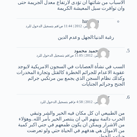
الاسباب من شائنها ان تؤدى لارتفاع معدل الجريمة حتى
وان توافرت سبل المعيشة الكريمة
haythem
19 ديسمبر، 2012 | 11:44 ص
قم بتسجيل الدخول للرد
رغبة الدنيا:الجهل وعدم الدين
هادي حميد محمود
19 ديسمبر، 2012 | 11:05 ص
قم بتسجيل الدخول للرد
السب في نشأة العصابات في السجون الامريكية لايوجد
عقوبة الاعدام للجرائم الخطرة كالقتل وتجارة المخدرات
وكذلك نظام السجن الذي يجمع بين مرتكبي جرائم
الجنح وجرائم الجنايات
samar
19 ديسمبر، 2012 | 4:58 م
قم بتسجيل الدخول للرد
من الطبيعي ان كل مكان فيه الخير والشر وتبقي
الحرب دائمة بينهم الي ان ينتصر الخير بأمر الله..وهؤلاء
من الاشرار ويمكن ان يكون طمعهم في جني اكبر كمية
من الاموال هي هدفهم في الحياة حتي ولو تعرضت
حياتهم للخطر,