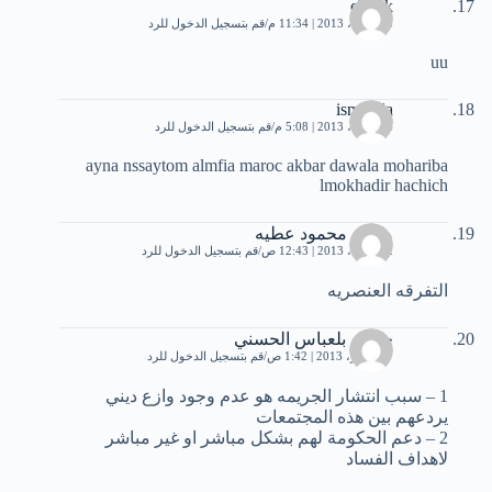
chafik
13 أبريل، 2013 | 11:34 م
قم بتسجيل الدخول للرد
uu
isma3ila
14 أبريل، 2013 | 5:08 م
قم بتسجيل الدخول للرد
ayna nssaytom almfia maroc akbar dawala mohariba
lmokhadir hachich
مؤمن محمود عطيه
22 أبريل، 2013 | 12:43 ص
قم بتسجيل الدخول للرد
التفرقه العنصريه
حسام بلعباس الحسني
7 سبتمبر، 2013 | 1:42 ص
قم بتسجيل الدخول للرد
1 – سبب انتشار الجريمه هو عدم وجود وازع ديني
يردعهم بين هذه المجتمعات
2 – دعم الحكومة لهم بشكل مباشر او غير مباشر
لاهداف الفساد