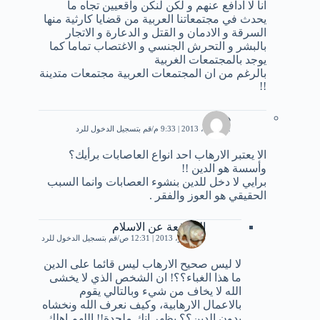
انا لا ادافع عنهم و لكن لنكن واقعيين تجاه ما
يحدث في مجتمعاتنا العربية من قضايا كارثية منها
السرقة و الادمان و القتل و الدعارة و الاتجار
بالبشر و التحرش الجنسي و الاغتصاب تماما كما
يوجد بالمجتمعات الغربية
بالرغم من ان المجتمعات العربية مجتمعات متدينة
!!
هند
12 أبريل، 2013 | 9:33 م
قم بتسجيل الدخول للرد
الا يعتبر الارهاب احد انواع العاصابات برأيك؟
وأسسة هو الدين !!
برايي لا دخل للدين بنشوء العصابات وانما السبب
الحقيقي هو العوز والفقر .
المدافعة عن الاسلام
4 سبتمبر، 2013 | 12:31 ص
قم بتسجيل الدخول للرد
لا ليس صحيح الارهاب ليس قائما على الدين
ما هذا الغباء؟؟! ان الشخص الذي لا يخشى
الله لا يخاف من شيء وبالتالي يقوم
بالاعمال الارهابية، وكيف نعرف الله ونخشاه
بدون الدين؟؟ يظهر انك ملحدة!! اللهم اهلك