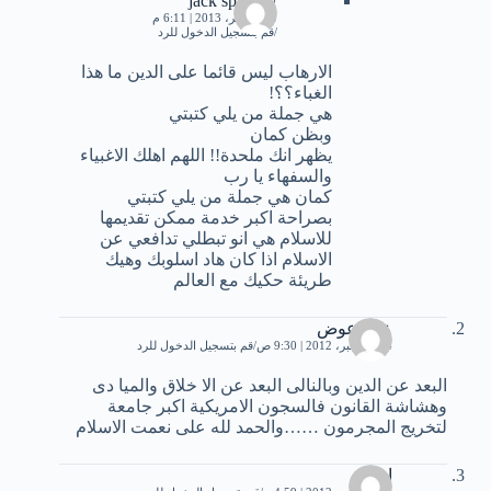
jack sparrow
19 نوفمبر، 2013 | 6:11 م
قم بتسجيل الدخول للرد
الارهاب ليس قائما على الدين ما هذا
الغباء؟؟!
هي جملة من يلي كتبتي
وبظن كمان
يظهر انك ملحدة!! اللهم اهلك الاغبياء
والسفهاء يا رب
كمان هي جملة من يلي كتبتي
بصراحة اكبر خدمة ممكن تقديمها
للاسلام هي انو تبطلي تدافعي عن
الاسلام اذا كان هاد اسلوبك وهيك
طريئة حكيك مع العالم
عمر عوض
14 ديسمبر، 2012 | 9:30 ص
قم بتسجيل الدخول للرد
البعد عن الدين وبالنالى البعد عن الا خلاق والميا دى
وهشاشة القانون فالسجون الامريكية اكبر جامعة
لتخريج المجرمون ……والحمد لله على نعمت الاسلام
اميمه