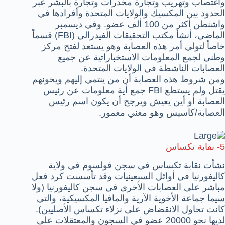
واغتصاب وتهريب وتجارة مخدرات وتجارة بالبشر عبر
الحدود بين المكسيك والولايات المتحدة وأفرادها في
واشنطن أكثر من 100 ألف عضو. وفي ديسمبر
الماضي، أنشأ مكتب التحقيقات الفيدرالي (FBI) قسماً
خاصاً لتولي أمر هذه العصابة وهو يستعد لفتح مركز
وطني لجمع المعلومات الاستخباراتية عن جميع
العصابات الناشطة في الولايات المتحدة.
ومن شروط هذه العصابة أن من ينتمي إليهم ويخونهم
يقتل ولم يستطع FBI جمع أية معلومات عن رئيس
العصابة أو أين يعيش ويرجح أن يكون اسم رئيس
العصابة/كاسيس وهو مغني مغمور.
5-
نقابة تكساس
نشأت نقابة تكساس في سجن فولسوم في ولاية
كاليفورنيا في أوائل السبعينيات وقد تأسست كرد فعل
مباشر على العصابات الأخرى في سجن كاليفورنيا (ولا
سيما جماعة الأخوية الآرية والمافيا المكسيكية، والتي
كانت تحاول الانقضاض على نزلاء تكساس الأصليين).
لديها نحو 20000 عضو في السجون والمعتقلات على