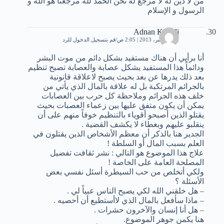
من لا دين له لا مرجع له نحن الحمد لله مرجعنا هو الله و
الرسول و الإسلام
Adnan Khouli
22 ديسمبر، 2013 | 2:05 ص
قم بتسجيل الدخول للرد
أنا برأيي أن هناك مستفيد بشكل دائم من موت البشر
ودائماً هذا المستفيد يشكل عصابة والعصابة تصبح تنظيم
بعد ذلك يدرها عن بعد بحيث يصبح لاعلاقة قانونية
بالجرائم المرتكبة بل له علاقة بالمال الذي يأتي من
خلف هذه الجرائم وملاحظة كل حرب بين العصابات
يمكن أن يكون متفق عليها بين زعماء العصبات بحيث
يقتلو الذين أصبحو أقوياء بالتنظيم خوفاً منهم على أن
ينقلبو عليهم وبغطاء لا يكشف القضية .
الجدير هنا بالذكر أن معظم الأشخاص الذين يقتلون في
العلم بسبب المال أو السلطة !
علاج هذا الموضوع هو التالي : نشر ثقافت تفضيل
المصلحة العامة على الخاصة !
ولكي أتخلص من حب السيطرة أسئل نفسي بعض
الأسئلة ؟
– هل خلقني الله لكي يصبح الناس عبياً لي .
– ماذا سأفعل بالمال الذي لاأستطيع أن أحصيه .
– هل أنا إنسان والآخرون حشرات .
هنا يكمن جوهر الموضوع.