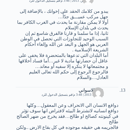
21 نوفمبر، 2013 | 3:46 م
قم بتسجيل الدخول للرد
يبدو من كلامك الحقد على إخوانك ، بالإضافة إلى
جهل مركب عميـــق جدّاً…
أولا لا يمكن مقارنة ما يحدث في الغرب الكافر بما
يحدث في بلدان الإسلام
ثانيا، إذا ما سلمنا و قارنا فالفرق شاسع ثم إن
السبب الوحيد للتجاوزات التي تحصل في الوطن
العربي هو الجهل و البعد عن الله وإلغاء أحكام
الشريعة الإسلامية .
أما البلدان التي تدعوها بالمتحضرة فلا يخفى على
عاقل أن حضارتها مادية لا غير…أما فساد أخلاقها
و مجتمعاتها لا ينكره إلا سفيه أو معاند…
فالرجوع الرجوع إلى حكم الله تعالى العليم
العادل…والسلام
علي الاسواني
8 مارس، 2013 | 3:48 م
قم بتسجيل الدخول للرد
دوافع الانسان الي الانحراف وعن المعقول…وكلها
دوافع انسانيه لاتشترط البيئه لافتراض انها سوف تؤثر
في كينونته كصالح او طالح…فقد يخرج من ضهر الصالح
طالح
فالجريمه هي حقيقه موجوده في كل بقاع الارض ..ولكن