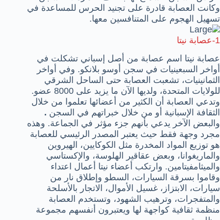
وكانت العصابة قادرة على تجنيد الحرس للمساعدة في
تسهيل الهجوم على المتنافسين معها.
1-
عصابة نيتا
عصابة نيتا اسم عصابة من أصل إسباني تشكلت في
أواخر السبعينيات في سجن أوسو بلانكو. وفي أواخر
الثمانينيات، تشعبت العصابة حتى الساحل الشرقي
للولايات المتحدة، ولديها الآن ما يزيد على 8000 عضو.
وتدعي العصابة أن الكثير من أعضائها تعلموا من خلال
الثقافة الإسبانية أو من خلال خبراتهم في السجن
.
والبعض الآخر يدعي بأنهم جزء مؤثر في الجماعة. وهذه
مجرد وجهة فقط حيث يعتبر المصدر الرئيسي للعصابة
هو توزيع المواد المخدرة مثل الكوكايين، الهيروين
والماريغوانا، وبعض عقاقير الهلوسة، والإكستاسي
والميثامفيتامين. وارتكب أعضاء نيتا أعمال اعتداء
وقاموا بسرقة السيارات، السطو وإطلاق نار من
سيارات، الابتزاز، غسيل الأموال، الاتجار بالأسلحة
والمتفجرات، وترهيب الشهود، وتستخدم العصابة
منظمة ثقافية كواجهة لها ويعتبرون أنفسهم مجموعة