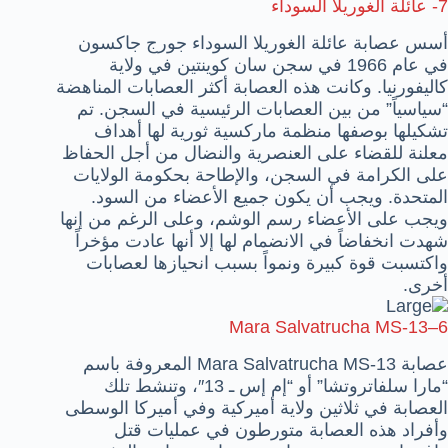
7-
عائلة الغوريلا السوداء
أسس عصابة عائلة الغوريلا السوداء جورج جاكسون
في عام 1966 في سجن سان كوينتين في ولاية
كاليفورنيا. وكانت هذه العصابة أكثر العصابات المناهضة
“سياسياً” من بين العصابات الرئيسية في السجن. تم
تشكيلها بوصفها منظمة ماركسية ثورية لها أهداف
معلنة للقضاء على العنصرية والنضال من أجل الحفاظ
على الكرامة في السجن، والإطاحة بحكومة الولايات
المتحدة. ويجب أن يكون جميع الأعضاء من السود.
ويجب على الأعضاء رسم الوشم، وعلى الرغم من إنها
شهدت انخفاضاً في الانضمام لها إلا أنها عادت مؤخراً
واكتسبت قوة كبيرة ونمواً بسبب انحيازها لعصابات
أخرى.
Mara Salvatrucha MS-13
–
6
عصابة ‏Mara Salvatrucha MS-13 المعروفة باسم
“مارا سلفاتروتشا” أو “إم إس ـ 13″، وتنشط تلك
العصابة في ثلاثين ولاية أميركية وفي أميركا الوسطى
وأفراد هذه العصابة متورطون في عمليات قتل