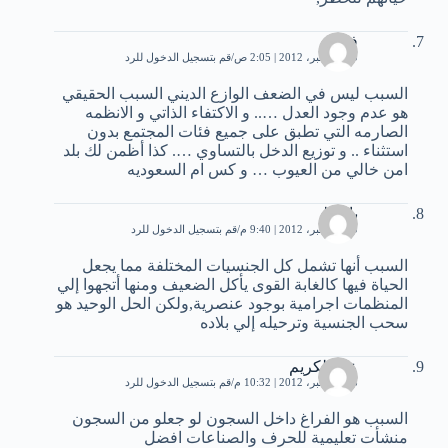
فص
20 ديسمبر، 2012 | 2:05 ص
قم بتسجيل الدخول للرد
السبب ليس في الضعف الوازع الديني السبب الحقيقي
هو عدم وجود العدل ….. و الاكتفاء الذاتي و الانظمه
الصارمه التي تطبق على جميع فئات المجتمع بدون
استثناء .. و توزيع الدخل بالتساوي …. كذا أظمن لك بلد
امن خالي من العيوب … و كس ام السعوديه
باسط
20 ديسمبر، 2012 | 9:40 م
قم بتسجيل الدخول للرد
السبب أنها تشمل كل الجنسيات المختلفة مما يجعل
الحياة فيها كالغابة القوى يأكل الضعيف ومنها أتجهوا إلي
المنظمات اجرامية بوجود عنصرية,ولكن الحل الوحيد هو
سحب الجنسية وترحيله إلي بلاده
عبد الكريم
28 ديسمبر، 2012 | 10:32 م
قم بتسجيل الدخول للرد
السبب هو الفراغ داخل السجون لو جعلو من السجون
منشأت تعليمية للحرف والصناعات افضل