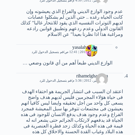
14 ديسمبر، 2012 | 4:59 م
قم بتسجيل الدخول للرد
عدم وجود الوازع الديني والفراغ الذي يعيشونه وإن
كانت الحياه رغده .. حتي الذين لم يشكلوا عصابات
لديهم التوترات النفسيه الذي يقود للانتحار غالبا” كذلك
القانون الدولي وعدم ردعهم وتطبيق قوانين رادعه
ومراغبة هذا اذا نظرنا بعيدا” عن الاسلام
yasalahuddin
6 يناير، 2013 | 12:41 ص
قم بتسجيل الدخول للرد
الوازع الديني طبعآ أهم من أي قانون وضعي …
rihamelghannam
14 ديسمبر، 2012 | 5:36 م
قم بتسجيل الدخول للرد
اعتقد ان السبب فى انتشار الجريمة هو اختفاء الهدف
فى حياة هؤلاء المجرمين فليس لديهم هدف واضج
يسعى كل واحد من اجل تحقيقه وايضا ليس كافيا انهم
يعيشون فى مجتمعات تتوفر بها سبل المعيشة فمجرد
الفراغ وعدم وجود هدف يدفع الانسان للوجود فى هذه
الجياة قد يدفعهم لارتكاب الجرائم حتى يشعر انه له
قيمة فى هذه الحياة وكذلك زجد فطرة العنصرية فى
هذه البلاد وغياب القدة الحسنة والاخلاق كل هذه