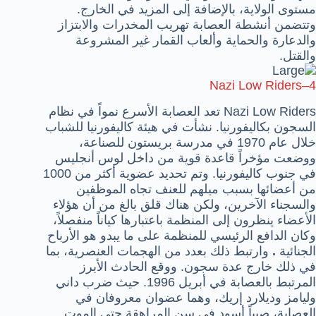
مستوى الولاية، بالإضافة إلى المزيد في الخارج.
وتتضمن أنشطة العصابة تهريب المخدرات والابتزاز
والدعارة والحماية وألعاب القمار غير المشروعة
والقتل.
Nazi Low Riders
–
4
‏Nazi Low Riders تعد العصابة الأسرع نمواً في نظام
السجون بكاليفورنيا. نشأت في هيئة كاليفورنيا للشباب
خلال عام 1970 في مدرسة بريستون للصناعة،
ووضعت مؤخراً قاعدة قوية من داخل لوس أنجليس
في جنوب كاليفورنيا. وتم تحديد عضوية أكثر من 1000
من أعضائها بسبب ميلهم للعنف تجاه الموظفين
والسجناء الآخرين، ولكن هناك قلق بالغ من أن هؤلاء
الأعضاء ينظرون إلى المنظمة باعتبارها كياناً منفصلاً،
وكان الدافع الرئيسي للمنظمة على ما يبدو هو الأرباح
الجنائية
.
وارتبط ذلك بعدد من الهجمات العنصرية، بما
في ذلك خارج عدة سجون. ووقع الحادث الأبرز
المرتبط بالعصابة في أبريل 1996. حيث ضرب داني
وليامز وديلارد إريك، وهما عضوان معروفان في
العصابة، صبياً أسود في سن المراهقة حتى الموت