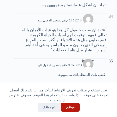
اتمانا ان اشكل عصابةمثلهم ههههههههه
حمدي
1 فبراير، 2014 | 3:18 م
قم بتسجيل الدخول للرد
أعتقد ان سبب حصول كل هذا هو غياب الأيمان بالله
تعالى فمهما توفرت لهم أسباب الحياة الكريمة
فسيفعلون مثل هاته الأشياء أو أكثر بسبب الفراغ
الروحي الذي يعانون منه و الماسونية هي أحد أهم
أسباب أنتشار مثل هاه العصابات ’
kadour
9 مارس، 2014 | 9:35 م
قم بتسجيل الدخول للرد
اغلب تلك المنظمات ماسونية
sami
14 مارس، 2014 | 2:35 م
قم بتسجيل الدخول للرد
نحن نستخدم ملفات تعريف الارتباط للتأكد من أننا نقدم لك أفضل
تجربة على موقعنا. إذا واصلت استخدام هذا الموقع، فسوف نفترض
fi raye asaba yakmono warae a tanchia 7ayto ana lijram
أنك سعيد به
joze men al insan fa tarbiya salima tatralab 3ala hada
موافق
غير موافق
ljoze wa la yata3ala9o lamr be lrina awe lfa9r fa howa
nafsi