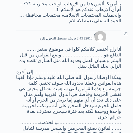
يا أمريكا أليس هذا من الإرهاب الواجب محاربته ؟؟؟ ..
أم أن الإرهاب عندكم هو الإسلام !!!
والحمدلله المجتمعات الاسلاميه مجتمعات محافظة …
الحمد لله على نعمة الاسلام
حسان
7 سبتمبر، 2013 | 2:43 ص
قم بتسجيل الدخول للرد
أنا راح أختصر كلامكم كلوا في موضوع صغير ……
الدافع هو………………………وضع القوانين من قبل
البشر ونسيان العمل بحدود الله مثل السارق تقطع يده
الزاني يجلد القاتل يقتل
………………………………………………..إلى أخره
وهكذا اوصانا رسول الله صلى الله عليه وسلم فإذا ألغينا
هذه القوانين وعملنا بحدود الله سوف تختفي كلمة
جريمة مع هذه القوانين التي ساهمت بشكل مخيف غي
تفشي الجريمة وخاصتا في الدول الغربية وأهم مثال
على ذلك نجد أن أي متهم إما بريئ من الجرم أو أنه
فاعل للجرم سيدخل السجن على أنه مرتكب لجريمة
واحدة ووحيدة لكنه بعد فترة سيخرج محترف لعدة
جرائم أخرى
…………………………………..والخلاصة…………
……القانون يصنع المجرمين والسجن مدرسة لتبادل