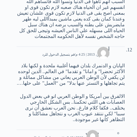
السبب انهم تاهوا فى الدنيا ونسوا الله فأنساهم الله
انفسهم غير ان الحياه هناك صعبه لازم تكون قوى او
بمعنى اصح بقى فى الدنيا لازم تكون قوى علشان تعيش
وعندنا كمان بقى كده يعنى ماشين بمبدأاللى ليه طهر
مايضربش على بطنه والسبب برضه ان هناك سبل
الحياه اللى مسهله على الناس العيشه وتيجى للحق كل
حاجه الشخص نفسه لأهل الحكومه المجتمعات
أحمد
10 فبراير، 2013 | 4:25 م
قم بتسجيل الدخول للرد
اليابان و الدنمرك بلدان فيهما أغلبية ملحدة و لكنها بلاد
الأكثر تحضرا” و امانا” و تقدما” في العالم.. الدين لوحده
لن يكفي لأن الوطن العربي يعاني من مشاكل مماثلة و
يتم تجاهلها و التستر عنها بدلا” من “العمل” على حلها….
الالفرق بين أمريكا و الوطن العربي انو في بعض الدول
العصابات هي اللتي تحكمنا.. بس الشكل الخارجي
يختلف.. فكفا كلام فارغ.. نحن العرب نعشق أن نرى
سببا” لكي ننتقد عيوب الغرب و نتجاهل مشاكلنا و
التظاهر كأنها غير موجودة..
شكيب