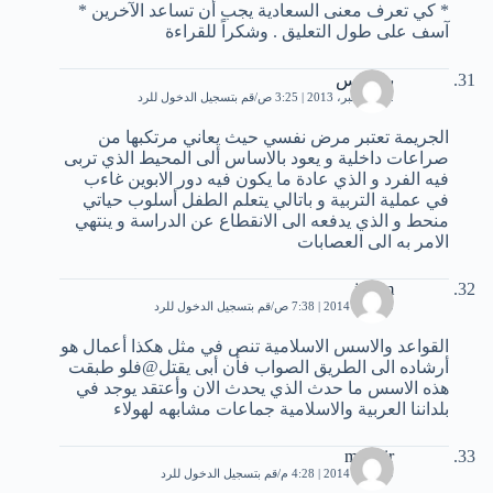
* كي تعرف معنى السعادية يجب أن تساعد الآخرين *
آسف على طول التعليق . وشكراً للقراءة
بهقشس
22 ديسمبر، 2013 | 3:25 ص
قم بتسجيل الدخول للرد
الجريمة تعتبر مرض نفسي حيث يعاني مرتكبها من
صراعات داخلية و يعود بالاساس ألى المحيط الذي تربى
فيه الفرد و الذي عادة ما يكون فيه دور الابوين غاءب
في عملية التربية و باتالي يتعلم الطفل أسلوب حياتي
منحط و الذي يدفعه الى الانقطاع عن الدراسة و ينتهي
الامر به الى العصابات
jasem
10 يناير، 2014 | 7:38 ص
قم بتسجيل الدخول للرد
القواعد والاسس الاسلامية تنص في مثل هكذا أعمال هو
أرشاده الى الطريق الصواب فأن أبى يقتل@فلو طبقت
هذه الاسس ما حدث الذي يحدث الان وأعتقد يوجد في
بلداننا العربية والاسلامية جماعات مشابهه لهولاء
mounir
10 يناير، 2014 | 4:28 م
قم بتسجيل الدخول للرد