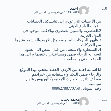
اسامه احمد
11 يناير، 2013 | 10:13 ص
قم بتسجيل الدخول للرد
من الا سباب التي تودي الى تششكيل العصابات
1.غياب الوازع الديني
2.العنصريه والتمييز العنصري وبالاغلب موجود في
الدول الغربيه
3.ظهور الحركات المناهضه مثل الاريه والفاشيه وغيرها
من الحركات
4. السيطره والاستعباد من قبل البيض الى السود
انسه ايه الرجاء ضمي ومساعدتي بالانضما م الى هذا
الموقع الغني بالمعلومات
انا اسامه احمد من الاردن -العقبه معجب بهذا الموقع
والرجاء ضمي اليكم والاستفاده من خبراتكم
موظف دائره الجمارك الاردنيه بكالوريوس علوم
سياسيه
رقم الموبايل 00962788770758
مروة محمد نجيب
16 يناير، 2013 | 2:51 م
قم بتسجيل الدخول للرد