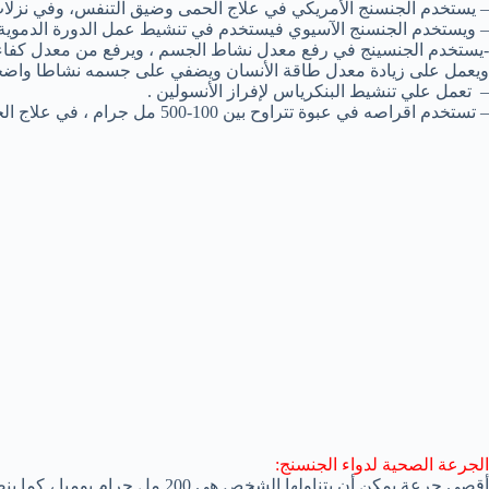
– يستخدم الجنسنج الأمريكي في علاج الحمى وضيق التنفس، وفي نزلات 
– ويستخدم الجنسنج الآسيوي فيستخدم في تنشيط عمل الدورة الدموية وت
-يستخدم الجنسينج في رفع معدل نشاط الجسم ، ويرفع من معدل كفاءة الج
ويعمل على زيادة معدل طاقة الأنسان ويضفي على جسمه نشاطا واضحا
– تعمل علي تنشيط البنكرياس لإفراز الأنسولين .
– تستخدم اقراصه في عبوة تتراوح بين 100-500 مل جرام ، في علاج الجروح ونزيف الدم .
الجرعة الصحية لدواء الجنسنج:
أقصى جرعة يمكن أن يتناولها الشخص هي 200 مل جرام يوميا ، كما ينصح بتناولها لفترة ثلاث أسابيع ومن ثم يتوقف لفترة طويلة .