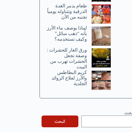
طعام يدمر الغدة
الدرقية وتتناوله يومياً
تجنبه من الأن
لماذا يوصف ماء الأرز
بأنه “ذهب سائل”
وكيف تستخدمه؟
ورق الغار للحشرات :
وصفة تجعل
الحشرات تهرب من
البيت
كريم البطاطس
والأرز لعلاج الزوائد
الجلدية
بحث
البحث