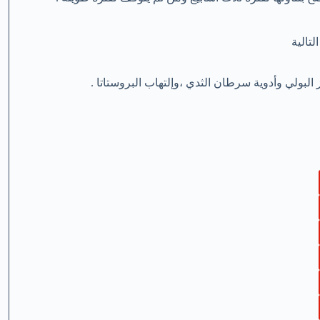
تالية
 البولي وأدوية سرطان الثدي ،وإلتهاب البروستاتا .