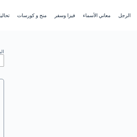
الرجل
معاني الأسماء
فيزا وسفر
منح و كورسات
تحالي
ال