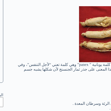
لماذا يستخدم الناس الجنسينج كعلاج طبي؟ اسم الجنسينج مستقى من كلمة يونانية ” panex” وهي كلمة تعني “لأجل التنفس”، وفي
 هذا المعنى على جذر ثمار الجنسنج لأن شكلها يشبه جسم
ال
الرئة وسرطان المعدة .