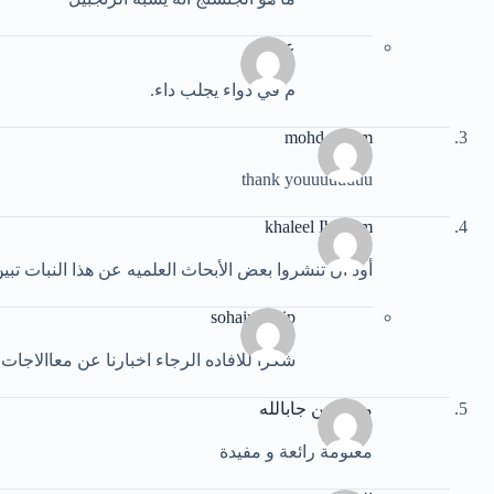
عبود
م في دواء يجلب داء.
mohd sallam
thank youuuuuuuu
khaleel Ibrahim
أود أن تنشروا بعض الأبحاث العلميه عن هذا النبات تبي
sohair hapip
شكرا للافاده الرجاء اخبارنا عن معاالاجات 
محمد بن جابالله
معلومة رائعة و مفيدة