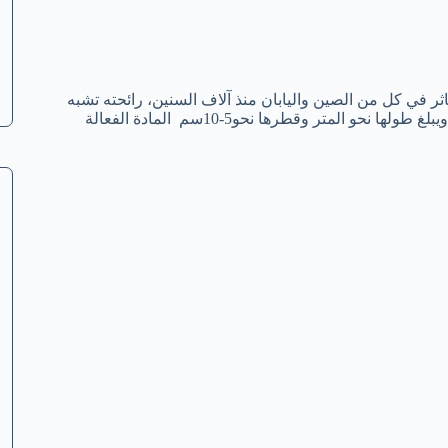
ر في كل من الصين واليابان منذ آلاف السنين، رائحته تشبه
رائحة الجذر، ثماره تستخرج من جذوره وتمتاز بالشكل الطويل والغليظ ويبلغ طولها نحو المتر وقطرها نحو5-10سم المادة الفعالة