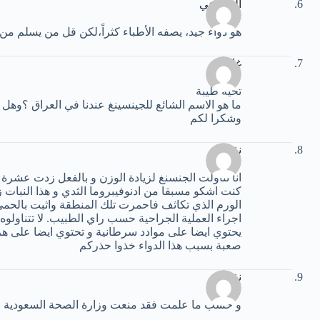
القضاعي
هو دواء جيد، يصفه الأطباء كثراً،لكن قل من يسلم من
غادة
تحية طيبة
ما هو الاسم الشائع للجينسينغ عندنا في العراق ؟وهل
وشكرا لكم
نفيسة
انا تناولت الجنسنغ لزيادة الوزن و بالفعل زدت عشر
كنت اشكو مسبقا من ادنوفيبروما الثدي و هذا النبا
الورم الذي تكاثف فاحمرت تلك المنطقة واثبت بالحمى
اجراء العملية الجراحية حسب راي الطبيب. لا تتناولوه
يحتوي ايضا على موادد سرطانية و تحتوي ايضا على ه
صعبة بسبب هذا الدواء خذوا حذركم
نفيسة
و حسب ما علمت فقد منعت وزارة الصحة السعودية من 