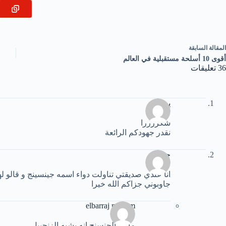
ال
مقالة
السابقة
أقوى 10 أسلحة مستقبلية في العالم
36 تعليقات
يوسف
شكررررا
نقدر جهودكم الرائعة
حنان
انا عندي صديقتي تناولت دواء اسمه جينسينج و قالو 
جاوبوني جزاكم الله خيرا
elbarraj mariam
ما هو الجنسنج انه يشبه الزنجبيل