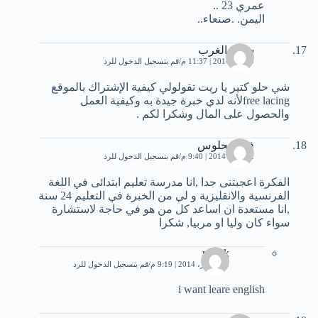
عمري 23 ..
اليمن. .صنعاء..
سيدة الغرب
9 يناير، 2014 | 11:37 م
قم بتسجيل الدخول للرد
شي حلو كتير يا ريت تقولولي كيفية الإشتراك بالموقع
free lacingلأنه لدي خبرة جيدة به وكيفية العمل
والحصول على المال وشكرا لكم .
فاتن بحلوس
12 يناير، 2014 | 9:40 م
قم بتسجيل الدخول للرد
الفكرة اعجبتنى جدا ,انا مدرسة تعليم ابتدائى في اللغة
الفرنسية والانقليزية و لي من الخبرة في التعليم 24 سنة
,انا مستعدة ان اساعد كل من هو في حاجة لاستشارة
سواء كان وليا او مربيا, شكرا
malek
28 فبراير، 2014 | 9:19 م
قم بتسجيل الدخول للرد
i want leare english