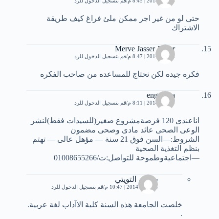
3 يناير، 2014 | 8:45 م
قم بتسجيل الدخول للرد
حتى لو من غير اجر ممكن ملئ فراغ كيف طريقة
الاشتراك
Merve Jasser Jasser
3 يناير، 2014 | 8:47 م
قم بتسجيل الدخول للرد
فكره جيده لكن نحتاج للمساعده من صاحب الفكره
engmona
9 يناير، 2014 | 8:11 م
قم بتسجيل الدخول للرد
اناعندى 120 فرصةمشروع صغير(للسيدات فقط)لنشر
الوعى الصحى عائد مادى وصحى مضمون
الشروط:—السن فوق 21 سنة — مؤهل عالى — تهتم
بنظم التغذية الصحية
—اجتماعيةوطموحة للتواصل:ت/01008655266
سلمى التويتي
26 يناير، 2014 | 10:47 م
قم بتسجيل الدخول للرد
خلصت الجامعة هذه السنة كلية الاآداب لغة عربية.
.