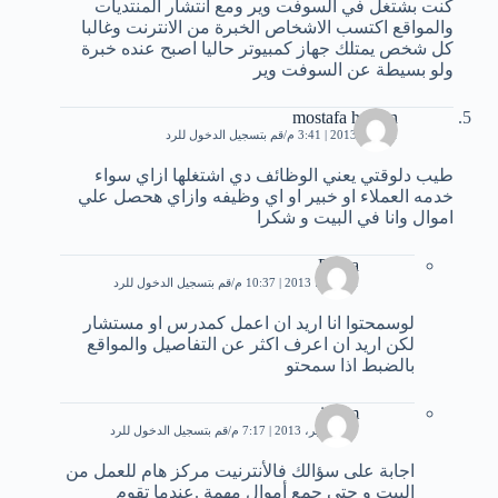
كنت بشتغل في السوفت وير ومع انتشار المنتديات
والمواقع اكتسب الاشخاص الخبرة من الانترنت وغالبا
كل شخص يمتلك جهاز كمبيوتر حاليا اصبح عنده خبرة
ولو بسيطة عن السوفت وير
mostafa hassan
1 يونيو، 2013 | 3:41 م
قم بتسجيل الدخول للرد
طيب دلوقتي يعني الوظائف دي اشتغلها ازاي سواء
خدمه العملاء او خبير او اي وظيفه وازاي هحصل علي
اموال وانا في البيت و شكرا
Baraa
11 يونيو، 2013 | 10:37 م
قم بتسجيل الدخول للرد
لوسمحتوا انا اريد ان اعمل كمدرس او مستشار
لكن اريد ان اعرف اكثر عن التفاصيل والمواقع
بالضبط اذا سمحتو
issam
17 سبتمبر، 2013 | 7:17 م
قم بتسجيل الدخول للرد
اجابة على سؤالك فالأنترنيت مركز هام للعمل من
البيت و حتى جمع أموال مهمة .عندما تقوم