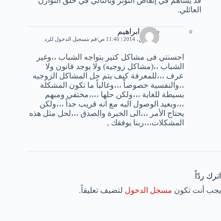
قد يساهم في إنقاص التوتر وبالتالي في خلق التوازن
العائلي.
سمير ابراهيم
19 مارس، 2014 | 11:40 ص
قم بتسجيل الدخول للرد
احسنتي فى مشاكل كتير بتواجه الشباب ،،وغير
الشباب ،،(مشاكل زوجيه) ولا يوجد قانون ولا
عرف ،،،للمعرفة كيف يتم حل المشاكل الزوجيه
،،والنفسية خصوصاً ،،،وغالباً ما تكون المشكلة
بسيطة للغاية ،،،ولكن حلها ،،،،مختفي ومبهم
،،،وبعيد الوصول اليه مع انه قريب جداً ،،،ولكن
يحتاج الأمر ،،،الى الخبرة والصدق ،،،لحل مثل هذه
المشكلات،،،ربنا يوفقك ,
اترك ردّاً
يجب أنت تكون
مسجل الدخول
لتضيف تعليقاً.