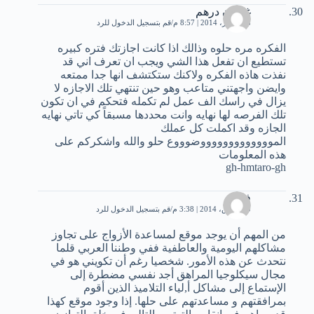
غمدان درهم
28 فبراير، 2014 | 8:57 م
قم بتسجيل الدخول للرد
الفكره مره حلوه وذالك اذا كانت اجازتك فتره كبيره
تستطيع ان تفعل هذا الشي ويجب ان تعرف اني قد
نفذت هاذه الفكره ولاكنك ستكتشف انها جدا ممتعه
وايضن واجهتني متاعب وهو حين تنتهي تلك الاجازه لا
يزال في راسك الف عمل لم تكمله فتحكم في ان تكون
تلك الفرصه لها نهايه وانت محددها مسبقاً كي تاتي نهايه
الجازه وقد اكملت كل عملك
الموووووووووووووضوووع حلو والله واشكركم على
هذه المعلومات
gh-hmtaro-gh
فاتن
10 مارس، 2014 | 3:38 م
قم بتسجيل الدخول للرد
من المهم أن يوجد موقع لمساعدة الأزواج على تجاوز
مشاكلهم اليومية والعاطفية ففي وطننا العربي قلما
نتحدث عن هذه الأمور. شخصيا رغم أن تكويني هو في
مجال سيكلوجيا المراهق أجد نفسي مضطرة إلى
الإستماع إلى مشاكل أ,لياء التلاميذ الذين أقوم
بمرافقتهم و مساعدتهم على حلها. إذا وجود موقع كهذا