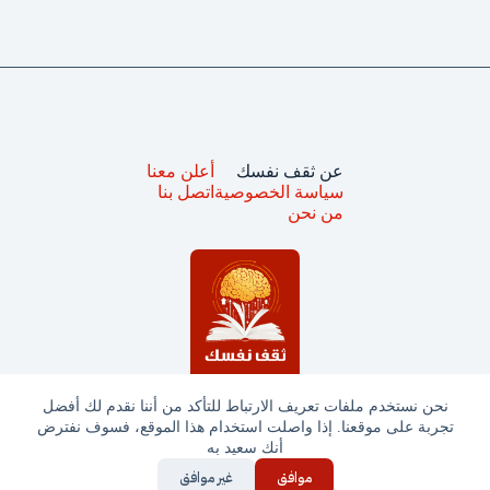
عن ثقف نفسك
أعلن معنا
سياسة الخصوصية
اتصل بنا
من نحن
نحن نستخدم ملفات تعريف الارتباط للتأكد من أننا نقدم لك أفضل
تجربة على موقعنا. إذا واصلت استخدام هذا الموقع، فسوف نفترض
جميع الحقوق محفوظة © ثقف نفسك 2025
أنك سعيد به
موافق
غير موافق