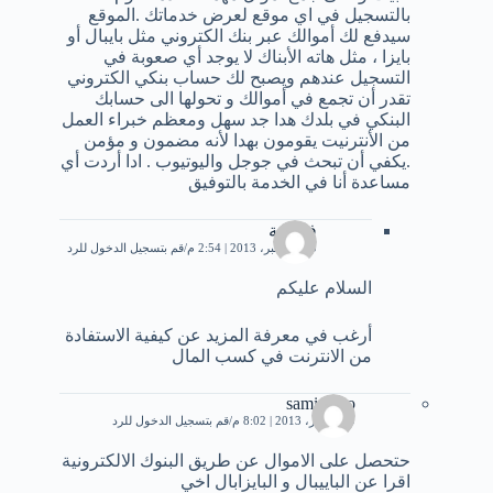
بالتسجيل في اي موقع لعرض خدماتك .الموقع
سيدفع لك أموالك عبر بنك الكتروني مثل بايبال أو
بايزا ، مثل هاته الأبناك لا يوجد أي صعوبة في
التسجيل عندهم ويصبح لك حساب بنكي الكتروني
تقدر أن تجمع في أموالك و تحولها الى حسابك
البنكي في بلدك هدا جد سهل ومعظم خبراء العمل
من الأنترنيت يقومون بهدا لأنه مضمون و مؤمن
.يكفي أن تبحث في جوجل واليوتيوب . ادا أردت أي
مساعدة أنا في الخدمة بالتوفيق
فاطمة
10 ديسمبر، 2013 | 2:54 م
قم بتسجيل الدخول للرد
السلام عليكم
أرغب في معرفة المزيد عن كيفية الاستفادة
من الانترنت في كسب المال
sami simo
9 ديسمبر، 2013 | 8:02 م
قم بتسجيل الدخول للرد
حتحصل على الاموال عن طريق البنوك الالكترونية
اقرا عن الباييبال و البايزابال اخي