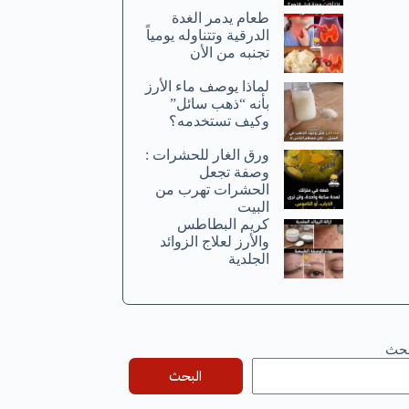
طعام يدمر الغدة
الدرقية وتتناوله يومياً
تجنبه من الأن
لماذا يوصف ماء الأرز
بأنه “ذهب سائل”
وكيف تستخدمه؟
ورق الغار للحشرات :
وصفة تجعل
الحشرات تهرب من
البيت
كريم البطاطس
والأرز لعلاج الزوائد
الجلدية
بحث
البحث