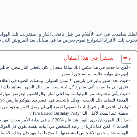
لعلك شاهدت في احد الأفلام من قبل نافخي النار و استغربت تلك الهوايه 
تجوب تلك الأفراد الشوارع تقوم بعرض ما في مقابل بعد القروش التي
ستقرأ في هذا المقال
لكن ما حدث في هنا عكس ذلك تمامًا فبعد إن كان نافخي النار مجرد جائلي
إنهم ذي مهارة عالية ، و تستحق التقدير .
حيث تجد شهر يناير في باريس !! تملئ الشوارع ومضات الضوء فى الظلام و
فتري إلى ما يقرب ألف متفرج كل ليلة سبت من ذلك الشهر ليشاهد ذلك الح
حيث يأتي مجموعة من البهلوانات ونافخى النار والراقصين ليعرضوا مهارات
المدينة لتشاهد ذلك الحدث . وذلك بالتحديد في قصر دى طوكيو بباريس Palais de Tokyo .
واصل نافخي النار في إثبات انفسهم للجميع إلى ان وصل الامر بوجود مهرجا
بحفلة عيد الميلاد لآكلى النا ‘Fire Eaters’ Birthday Party’.
بدأ ذلك المهرجان يرى النور مُنذ عام 2004 كام
الحدث !! لكن كما ذكرنا ان رغبة الشخص في إثبات نفسة تفوق كل العوائق ،
الهوايه جذب جميع الاشخاص لمشاهدتها ، اصبح ذلك المهرجان وتلك الامسات