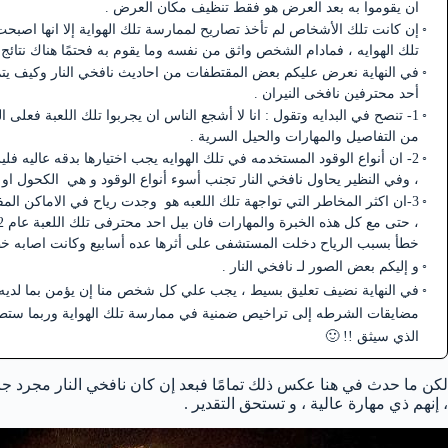
ان يقوموا به بعد العرض هو فقط تنظيف مكان العرض .
إن كانت تلك الأشخاص لم تأخذ تصاريح لممارسة تلك الهواية إلا انها اص
تلك الهوايه ، فمادام الشخص واثق من نفسه وما يقوم به فحتمًا هناك نتائج
أحد محترفين نافخى النيران .
1- تنصح في البدايه وتقول : انا لا أشجع الناس ان يجربوا تلك اللعبة فعلى ال
من التفاصيل والمهارات والحيل السرية .
2- ان أنواع الوقود المستخدمه في تلك الهوايه يجب اختيارها بدقه عاليه 
، وفي النظير يحاول نافخي النار تجنب أسوء أنواع الوقود و هي الكحول او معظم
3-ان اكثر المخاطر التي تواجهة تلك اللعبه هو وجدت رياح في الاماكن المفت
خطأ بسبب الرياح دخلت المستشفى على أثرها عده أسابيع وكانت اصابه خط
و إليكم بعض الصور لـ نافخي النار .
في النهاية نضيف تعليق بسيط ، يجب علي كل شخص منا إن يؤمن بما لديه ،
مضايقات الشرطه إلى تراخيص ضمنية في ممارسة تلك الهواية وربما ستطالب 
الذي سيثق !! 🙂
لكن ما حدث في هنا عكس ذلك تمامًا فبعد إن كان نافخي النار مجرد جا
، إنهم ذي مهارة عالية ، و تستحق التقدير .