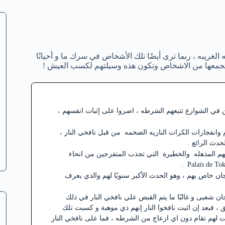
الغريبه ، ربما ترى أيضًا تلك الأشخاص في سرك ما و أحيانًا
 تجمعها من الاشخاص وتكون هذه وسيلتهم لكسب العيش !
ن في الشوارع تتبعهم الشرطه ، اصروا على إثبات انفسهم ،
انفجارات الكرات الناريه الضخمه من قبل نافخي النار ،
دث الرائع .
هم المذهله والخطيرة التي تجذب المتفرجين من انحاء
ن خاص بهم ، وهو الحدث الأكبر سنويًا لهم والذي يعرف
 في بداية الأمر مجرد مهرجان شعبى و غالبًا ما يتم القبض علي نافخي النار في ذلك
 فبعد إن اثبت نافخوا النار إنهم ذي موهبة و كسبت تلك
 لهم تقام دون اي ازعاج من الشرطه ، فما على نافخي النار