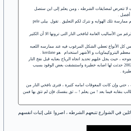
بحت لا تتعرض لمضايقات الشرطه ، ومن يعلم إلى اين ستصل
 أفضل .
في النهاية نعرض عليكم بعض المقتطفات من احاديث نافخي النار وكيف يتم ممارسة تلك الهوايه و نترك لكم التعليق . تقول بيلى pele
رغم من الأساليب العامة لنافخى النار التى ترونها الا أن الكثير
فليس كل الأنواع تعطي الشكل المرغوب فيه عند ممارسه اللعبه
 البتروكيماويات و الأشهر استخدام هو kerdane .
وحه ، حيث يجل عليهم تحديد اتجاه الرياح بعنايه قبل نفخ النار
، حتى مع كل هذه الخبرة والمهارات فان بيل احد محترفى تلك اللعبة عام 2002 حدثت لها اصابه خطيرة واستنشقت بعض الوقود بسبب
يرة .
 حتي وإن كانت المعوقات امامه كثيرة ، فترى نافخي النار من
بنقابه فيما بعد ! من يعلم ! ،، ثق بنفسك فإن لم تثق بها فمن
ئلين في الشوارع تتبعهم الشرطه ، اصروا على إثبات انفسهم