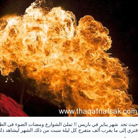
حيث تجد شهر يناير في باريس !! تملئ الشوارع ومضات الضوء فى الظلام
فتري إلى ما يقرب ألف متفرج كل ليلة سبت من ذلك الشهر ليشاهد ذلك 