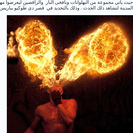
حيث يأتي مجموعة من البهلوانات ونافخى النار والراقصين ليعرضوا مها
المدينة لتشاهد ذلك الحدث . وذلك بالتحديد في قصر دى طوكيو بباريس Palais de Tokyo 