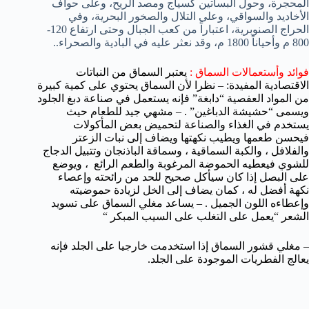
المحجرة، وحول البساتين كسياج ومصد الريح، وعلى حواف
الأخاديد والسواقي، وعلى التلال والصخور البحرية، وفي
الحراج الصنوبرية، اعتباراً من كعب الجبال وحتى ارتفاع 120-
800 م وأحياناً 1800 م، وقد نعثر عليه في البادية والصحراء..
فوائد وأستعمالات السماق :
يعتبر السماق من النباتات
الاقتصادية المفيدة:
– نظرا لأن السماق يحتوي على كمية كبيرة
من المواد العفصية “دابغة” فإنه يستعمل في صناعة دبغ الجلود
ويسمى “حشيشة الدباغين” .
– مشهي جيد للطعام حيث
يستخدم في الغذاء والصناعة لتحميض بعض المأكولات
فيحسن طعمها ويطيب نكهتها ويضاف إلى نبات الزعتر
والفلافل ، والكبة السماقية ، وسماقة الباذنجان وتتبيل الدجاج
للشوي فيعطيه الحموضة المرغوبة والطعم الرائع ، ويوضع
على البصل إذا كان سيأكل صحيح للحد من رائحته وإعصاء
نكهة أفضل له ، كمان يضاف إلى الخل لزيادة حموضيته
وإعطاءه اللون الجميل .
– يساعد مغلي السماق على تسويد
الشعر “يعمل على التغلب على السيب المبكر “
– مغلي قشور السماق إذا استخدمت خارجيا على الجلد فإنه
يعالج الفطريات الموجودة على الجلد.