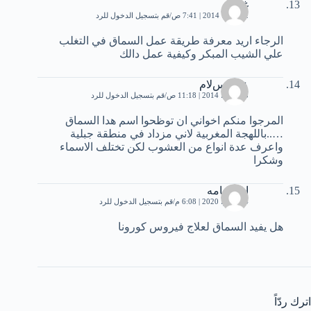
غزة
2 فبراير، 2014 | 7:41 ص
قم بتسجيل الدخول للرد
الرجاء اريد معرفة طريقة عمل السماق في التغلب
علي الشيب المبكر وكيفية عمل دالك
عبدالسﻻم
3 مارس، 2014 | 11:18 ص
قم بتسجيل الدخول للرد
المرجوا منكم اخواني ان توظحوا اسم هدا السماق
…..باللهجة المغربية ﻻني مزداد في منطقة جبلية
واعرف عدة انواع من العشوب لكن تختلف اﻻسماء
وشكرا
ابو اسامه
14 يونيو، 2020 | 6:08 م
قم بتسجيل الدخول للرد
هل يفيد السماق لعلاج فيروس كورونا
اترك ردّاً