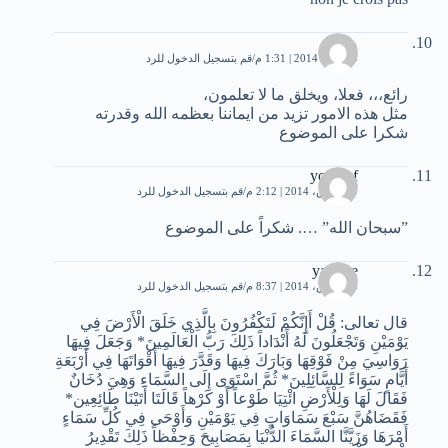
مريم
29 يناير، 2014 | 1:31 م
قم بتسجيل الدخول للرد
رائع،،، فعلا، ويخلق ما لا تعلمون،
مثل هذه الامور تزيد من ايماننا بعظمه الله وقدرته
شكرا على الموضوع
youssef
10 مارس، 2014 | 2:12 م
قم بتسجيل الدخول للرد
”سبحان الله” …. شكراً على الموضوع
yassine
30 مارس، 2014 | 8:37 م
قم بتسجيل الدخول للرد
قال تعالى: قُلْ أَإِنَّكُمْ لَتَكْفُرُونَ بِالَّذِي خَلَقَ الْأَرْضَ فِي
يَوْمَيْنِ وَتَجْعَلُونَ لَهُ أَنْدَاداً ذَلِكَ رَبُّ الْعَالَمِينَ* وَجَعَلَ فِيهَا
رَوَاسِيَ مِنْ فَوْقِهَا وَبَارَكَ فِيهَا وَقَدَّرَ فِيهَا أَقْوَاتَهَا فِي أَرْبَعَةِ
أَيَّامٍ سَوَاءً لِلسَّائِلِينَ* ثُمَّ اسْتَوَى إِلَى السَّمَاءِ وَهِيَ دُخَانٌ
فَقَالَ لَهَا وَلِلْأَرْضِ ائْتِيَا طَوْعاً أَوْ كَرْهاً قَالَتَا أَتَيْنَا طَائِعِين*
فَقَضَاهُنَّ سَبْعَ سَمَاوَاتٍ فِي يَوْمَيْنِ وَأَوْحَى فِي كُلِّ سَمَاءٍ
أَمْرَهَا وَزَيَّنَّا السَّمَاءَ الدُّنْيَا بِمَصَابِيحَ وَحِفْظاً ذَلِكَ تَقْدِيرُ