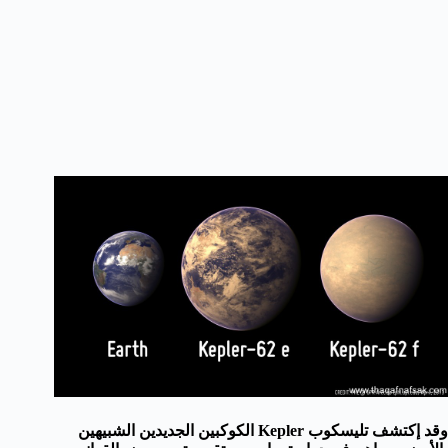
وقد إكتشف تليسكوب Kepler الكوكبين الجديدين الشبيهين