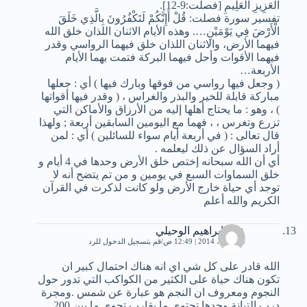
الْعَزِيزِ الْعَلِيمِ [فصلت:9-12].
تفسير سورة فصلت: قُلْ أَإِنَّكُمْ لَتَكْفُرُونَ بِالَّذِي خَلَقَ
الْأَرْضَ فِي يَوْمَيْنِ…. وهذه الأيام الاثنان اللذان خلق الله
فيهما الأرض، والاثنان اللذان خلق فيهما الرواسي وقدر
فيهما الأقوات وأحل فيهما البركة فتمت بهما الأيام
الأربعة…
( وجعل فيها رواسي من فوقها وبارك فيها ) أي : جعلها
مباركة قابلة للخير والبذر والغراس ، ( وقدر فيها أقواتها
) ، وهو : ما يحتاج أهلها إليه من الأرزاق والأماكن التي
تزرع وتغرس ، ، فهما مع اليومين السابقين أربعة ; ولهذا
قال تعالى : ( في أربعة أيام سواء للسائلين ) أي : لمن
أراد السؤال عن ذلك ليعلمه .
أي أن الله سبحانه إختص خلق الأرض وحدها في 4 أيام و
خلق السماوات السبع في يومين و من تم يتضح أنه لا
توجد أي حياة خارج الأرض ولو كانت لذكرت في القرآن
الكريم والله أعلم
علي ابراهيم الوحيلي
24 أبريل، 2014 | 12:49 ص
قم بتسجيل الدخول للرد
الله قادر على كل شي اي انه هناك احتمال كبير ان
تكون هناك حياة على الكثير من الكواكب التي تدور حول
النجوم ومعروف ان النجم هو عبارة عن شمس .ومجرة
درب التبانة وحدها تحتوي ما يقارب تحوي ما بين 200