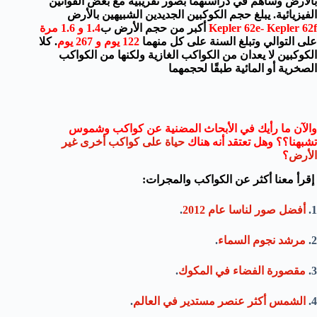
بالأرض وساهم في دراستهما بصور تقريبية مع بعض القوانين
الفيزيائية. يبلغ حجم الكوكبين الجديدين الشبيهين بالأرض
Kepler 62e- Kepler 62f
أكبر من حجم الأرض ب
1.4 و 1.6 مرة
على التوالي وتبلغ السنة على كل منهما
122 يوم و 267 يوم
. كلا
الكوكبين لا يعدان من الكواكب الغازية ولكنها من الكواكب
الصخرية أو المائية طبقًا لحجمهما
والآن ما رأيك في الأبحاث المضنية عن كواكب وشموس
تشبهنا؟؟ وهل تعتقد أنه هناك
حياة على كواكب أخرى غير
الأرض
؟
إقرأ معنا أكثر عن الكواكب والمجرات:
1.
أفضل صور لناسا عام 2012
.
2.
مرشد نجوم السماء
.
3.
مقصورة الفضاء في المكوك
.
4.
الشمس أكثر عنصر مستدير في العالم
.