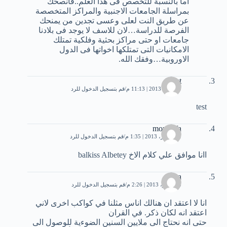
اما بالنسبة للتخصص فى هذا العلم..فأنصحك
بمراسلة الجامعات الاجنبية والمراكز المتخصصة
عن طريق النت لعلى وعسى تجدين من يمنحك
الفرصة للدراسة…لان للاسف لا يوجد فى بلادنا
جامعات او حتى مراكز بحثية وفلكية تمتلك
الامكانيات التى تمتلكها اخواتها فى الدول
الاوروبية…وفقك الله.
test
29 مايو، 2013 | 11:13 م
قم بتسجيل الدخول للرد
test
moustafa
21 أكتوبر، 2013 | 1:35 م
قم بتسجيل الدخول للرد
اانا موافق علي كلام الاخ balkiss Albetey
rama
8 نوفمبر، 2013 | 2:26 م
قم بتسجيل الدخول للرد
انا لا اعتقد ان هنالك اناس مثلنا في كواكب اخرى لاني
اعتقد انه لكان ذكر. في القران
حتى انه نحتاج الى ملايين السنين الضوءية للوصول الى