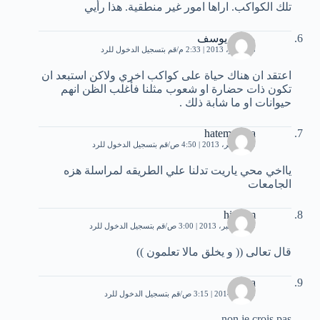
تلك الكواكب. اراها امور غير منطقية. هذا رأيي
محمد يوسف
8 نوفمبر، 2013 | 2:33 م
قم بتسجيل الدخول للرد
اعتقد ان هناك حياة على كواكب اخري ولاكن استبعد ان
تكون ذات حضارة او شعوب مثلنا فأغلب الظن انهم
حيوانات او ما شابة ذلك .
hatemrabea
30 نوفمبر، 2013 | 4:50 ص
قم بتسجيل الدخول للرد
يااخي محي ياريت تدلنا علي الطريقه لمراسلة هزه
الجامعات
hisham
19 ديسمبر، 2013 | 3:00 ص
قم بتسجيل الدخول للرد
قال تعالى (( و يخلق مالا تعلمون ))
asma
9 يناير، 2014 | 3:15 ص
قم بتسجيل الدخول للرد
non je crois pas