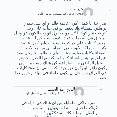
balkiss Albetey
20 مايو، 2013 | 2:09 م
قم بتسجيل الدخول للرد
صرااحة انا بتمنى كون عالمة فلك او اي شي بيقدر
يوصلني للفضاء وانا بعتقد انو في حيات على وجه
كواكب غير كوكبنا لان مو معقول انو رب الكون عز وجل
انو خلق هي المجرات عبث اعوذبالله ولكن انا اعتقد
بوجود كائنات على كواكب ثانية وارجوان اكون عالمة
لاثبت هذا ولكن لايوجد في العراق اي من مجالات
الفضاء وكليات تعليمية عن العلم والعالم الخارجي بعيدا
عن الارض هناك اشياء كثير لم يكتشفها الجيل الحاضر
والجيل الماضي من العلماء ولكن هناك مستقبر ربمى
يكون زاهرا او يكون غير جيدا لكن اتمنى ان تفتح كليات
في العراق من اجل ان يكون علماء في البلد ارجووو هذا
حققا
محى الدين عبد الحميد
1 أكتوبر، 2013 | 10:39 ص
قم بتسجيل الدخول للرد
اتفق معاكى تمامابلقيس ان هناك فى حياة فى
كواكب اخرى ….هذا ما يقول به المنطق
والعقل..مهما شكك المشككين..!!