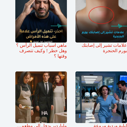
علامات تشير إلى إصابتك
ماهي اسباب تنميل الرأس ؟
بورم الحنجرة
وهل خطر ! وكيف تتصرف
وقتها ؟
ليلية وردية مروعة
ملياردير يدخل إلى مطعم…