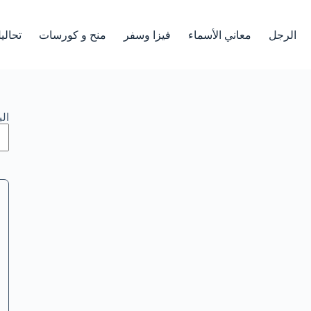
الرجل
معاني الأسماء
فيزا وسفر
منح و كورسات
تحالي
ال