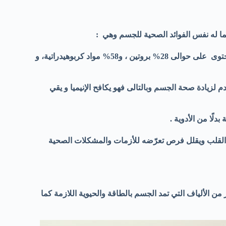
ما له نفس الفوائد الصحية للجسم وهي :
-مصدر غني بالبروتين والألياف والنشويات فهو بروتين نباتي جيد حيث يحتوى على حوالى 28% بروتين ، و58% مواد كربوهيدراتية، و
لزيادة صحة الجسم وبالتالى فهو يكافح الإنيميا و يقي
لًا من الأدوية .
القلب ويقلل فرص تعرّضه للأزمات والمشكلات الصحية
 الألياف التي تمد الجسم بالطاقة والحيوية اللازمة كما