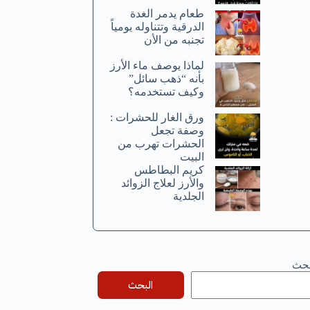
طعام يدمر الغدة
الدرقية وتتناوله يومياً
تجنبه من الأن
لماذا يوصف ماء الأرز
بأنه “ذهب سائل”
وكيف تستخدمه؟
ورق الغار للحشرات :
وصفة تجعل
الحشرات تهرب من
البيت
كريم البطاطس
والأرز لعلاج الزوائد
الجلدية
بحث
البحث