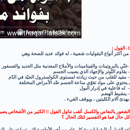
1- الفول :
من أكثر أنواع البقوليات شعبية ، له فوائد عديد للصحة وهي
-غنّي بالبروتينات والفيتامينات والأملاح المعدنية مثل الحديد والفسفور
– يقاوم التّوتر والإجهاد الذي يصيب الجسم
– مفيد للقلب من حيث زيادته لمستوى الكولسترول الجيّد في الدّم
ـ يحتوي على مواد تقوّي مناعة الجسم ضّد الأمراض المختلفة
– له فاعلية في إدرار البول
– ينشيط الهضم
-يهدئ آلام الكليتين ، ويوقف القيء .
الشعور بالنعاس والكسل عُقب تناول الفول !! الكثير من الأشخاص يصيب
كل حال فما هو التفسير لتلك الحال ؟
يُعد الفول أو البقوليات بشكل عام من أهم الأطعمة التي تساعد على الن