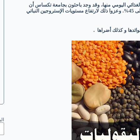
 الغذائي اليومي منها، وقد وجد باحثون بجامعة تكساس أن
الغذاء الغني بالبقول يخفض خطر الإصابة بسرطان الرئة بحوالي 20% إلى 45%. وعزوا ذلك لارتفاع مستويات الإستروجين النباتي
ال