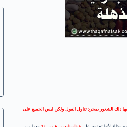
ها ذلك الشعور بمجرد تناول الفول ولكن ليس الجميع على
وم وذلك لأنها تحتوي على
فيتامينات بي6 و بي12
وهما من