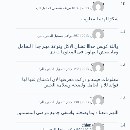
Nadra
18 سبتمبر، 2013 | 10:39 ص
قم بتسجيل الدخول للرد
شكرًا لهذه المعلومة
emy
23 سبتمبر، 2013 | 2:59 ص
قم بتسجيل الدخول للرد
واللة كويس جدااا غشان الاكل ونوعة مهم جدااا للحامل
وماينفعش التهاون فى المعلومات دى
kareem;
28 سبتمبر، 2013 | 1:35 م
قم بتسجيل الدخول للرد
معلومات قيمه وادركت معرفتها لان الامتناع عنها لها
فوائد للام الحامل ولصحة وسلامة الجنين
soliman
30 سبتمبر، 2013 | 1:01 م
قم بتسجيل الدخول للرد
اللهم متعنا دايما بصحتنا واشفي جميع مرضي المسلمين
chiangjuang
1 أكتوبر، 2013 | 8:58 ص
قم بتسجيل الدخول للرد