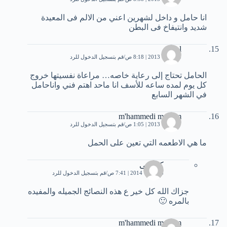
انا حامل و داخل لشهرين اعني من الالم فى المعيدة
شديد وانتيفاخ فى البطن
Lol
5 أكتوبر، 2013 | 8:18 ص
قم بتسجيل الدخول للرد
الحامل تحتاج إلى رعاية خاصه… مراعاة نفسيتها خروج
كل يوم لمده ساعه للأسف انا ماحد اهتم فني واناحامل
في الشهر السابع
m'hammedi meriem
7 أكتوبر، 2013 | 1:05 ص
قم بتسجيل الدخول للرد
ما هي الاطعمه التي تعين على الحمل
كرنشى
3 فبراير، 2014 | 7:41 ص
قم بتسجيل الدخول للرد
جزاك الله كل خير ع هذه النصائج الجميله والمفيده
بالمره 🙂
m'hammedi meriem