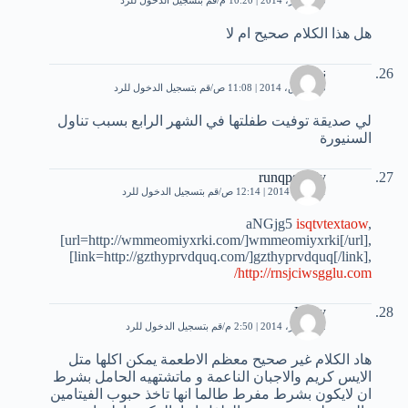
هل هذا الكلام صحيح ام لا
نور
13 مارس، 2014 | 11:08 ص
قم بتسجيل الدخول للرد
لي صديقة توفيت طفلتها في الشهر الرابع بسبب تناول
السنيورة
runqpshedy
11 مايو، 2014 | 12:14 ص
قم بتسجيل الدخول للرد
aNGjg5
isqtvtextaow
,
[url=http://wmmeomiyxrki.com/]wmmeomiyxrki[/url],
[link=http://gzthyprvdquq.com/]gzthyprvdquq[/link],
http://rnsjciwsgglu.com/
Ruby
22 أكتوبر، 2014 | 2:50 م
قم بتسجيل الدخول للرد
هاد الكلام غير صحيح معظم الاطعمة يمكن اكلها متل
الايس كريم والاجبان الناعمة و ماتشتهيه الحامل بشرط
ان لايكون بشرط مفرط طالما انها تاخذ حبوب الفيتامين