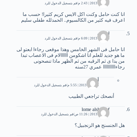
12 مايو، 2013 | 2:43 م
قم بتسجيل الدخول للرد
انا كنت حامل وكنت اكل الايس كريم كثيرا! حسب ما
اعرف فيه كثير من الكالسيوم.. الحمدلله طفلي سليم
انا منه
14 مايو، 2013 | 6:09 م
قم بتسجيل الدخول للرد
انا حامل فى الشهر الخامس وهذا موقعى رجاءا ابعتو لى
ما هو جديد للعلم انا اشكومن اااااالام فى الاعصاب تبدا
من يدا ى ثم الرقبه من ثم الظهر ماذا تنصحونى
رجاءاااااااااا عمري 27سنه
أنا
16 مايو، 2013 | 5:55 م
قم بتسجيل الدخول للرد
أنصحك تراجعي الطبيب
lome alshareef
29 مايو، 2013 | 11:26 ص
قم بتسجيل الدخول للرد
هل الجنسنج هو الزنجبيل؟