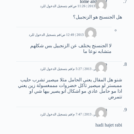
lome alshareef
29 مايو، 2013 | 11:26 ص
قم بتسجيل الدخول للرد
هل الجنسنج هو الزنجبيل؟
عبير
13 يوليو، 2013 | 12:49 ص
قم بتسجيل الدخول للرد
لا الجنسنج يختلف عن الزنجبيل بس شكلهم
متشابه نوعا ما
saro
13 سبتمبر، 2013 | 5:27 م
قم بتسجيل الدخول للرد
شنو هل المقال يعني الحامل مثلا ميصير تشرب حليب
ممبستر لو ميصير تاكل خضروات مممغسولة زين يعني
اذا مو حامل عادي مو اشكال انو يصير بيها شي او
تتمرض
aissa
13 سبتمبر، 2013 | 7:47 م
قم بتسجيل الدخول للرد
hadi hajet rabi