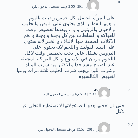
Ruby
22 أكتوبر، 2014 | 2:55 م
قم بتسجيل الدخول للرد
على المرأة الحامل اكل خمس وجبات باليوم
واهمها الفطور الذي يحتوي على البيض والحليب
والاجبان والزيتون و و ،، وبعدها تخصيص وقت
للفواكه و السلطات بين كل وجبة و وجبة و اهم
الاكلات الصحية منها الالياف و الخبز لانه يحتوي
على اسيد الفوليك و اللحم لانه يحتوي على
البروتين بشكل عالي يجب تخصيص وقت لاكل
اللحوم مرتان في الاسبوع و اكل الفواكه المجففة
عند الصباح مفيد جدا و الاكثار من شرب المياه
وشرب اللبن ويجب شرب الحليب ثلاثة مرات يوميا
لتعويض الكالسيوم
ray.coeur
6 نوفمبر، 2013 | 5:01 م
قم بتسجيل الدخول للرد
اختي لم تعجبها هذه النصائح لانها لا تستطيع التخلي عن
الاكل
dalia
18 نوفمبر، 2013 | 12:52 ص
قم بتسجيل الدخول للرد