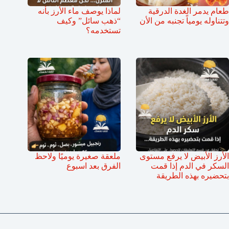
طعام يدمر الغدة الدرقية
لماذا يوصف ماء الأرز بأنه
وتتناوله يومياً تجنبه من الأن
“ذهب سائل” وكيف
تستخدمه؟
الأرز الأبيض لا يرفع مستوى
ملعقة صغيرة يوميًا ولاحظ
السكر في الدم إذا قمت
الفرق بعد اسبوع
بتحضيره بهذه الطريقة