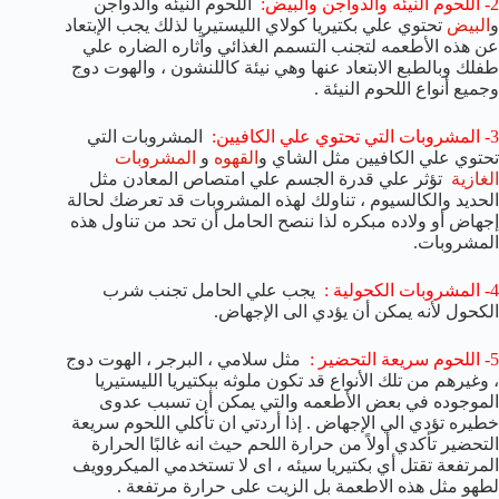
2- اللحوم النيئه والدواجن والبيض:
اللحوم النيئه والدواجن
و
البيض
تحتوي علي بكتيريا كولاي الليستيريا لذلك يجب الإبتعاد
عن هذه الأطعمه لتجنب التسمم الغذائي وآثاره الضاره علي
طفلك وبالطبع الابتعاد عنها وهي نيئة كاللنشون ، والهوت دوج
وجميع أنواع اللحوم النيئة .
3- المشروبات التي تحتوي علي الكافيين:
المشروبات التي
تحتوي علي الكافيين مثل الشاي و
القهوه
و
المشروبات
الغازية
تؤثر علي قدرة الجسم علي امتصاص المعادن مثل
الحديد والكالسيوم ، تناولك لهذه المشروبات قد تعرضك لحالة
إجهاض أو ولاده مبكره لذا ننصح الحامل أن تحد من تناول هذه
المشروبات.
4- المشروبات الكحولية :
يجب علي الحامل تجنب شرب
الكحول لأنه يمكن أن يؤدي الى الإجهاض.
5- اللحوم سريعة التحضير :
مثل سلامي ، البرجر ، الهوت دوج
، وغيرهم من تلك الأنواع قد تكون ملوثه ببكتيريا الليستيريا
الموجوده في بعض الأطعمه والتي يمكن أن تسبب عدوى
خطيره تؤدي الي الإجهاض . إذا أردتي ان تأكلي اللحوم سريعة
التحضير تأكدي أولاً من حرارة اللحم حيث انه غالبًا الحرارة
المرتفعة تقتل أي بكتيريا سيئه ، اى لا تستخدمي الميكروويف
لطهو مثل هذه الاطعمة بل الزيت على حرارة مرتفعة .