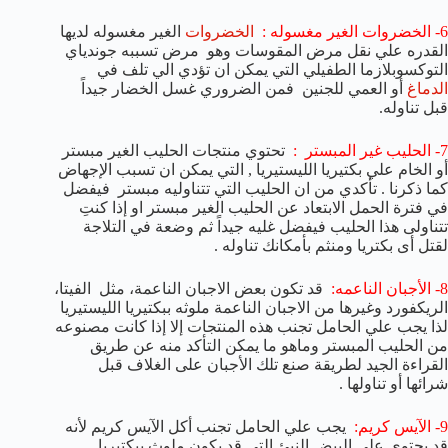
6- الخضروات الغير مغسوله :
الخضروات
الغير مغسوله لديها
القدره علي نقل مرض المقوسات وهو مرض تسببه جوندياي
التوكسوبلازما الطفيلي التي يمكن ان تؤدي الي تلف في
الدماغ
أو العمي للجنين فمن الضروري غسل الخضار جيداً
قبل تناوله.
7- الحليب غير المبستر :
تحتوي منتجات الحليب الغير مبستر
أو الخام علي بكتيريا الليستيريا , التي يمكن ان تسبب الإجهاض
كما ذكرنا . تأكدي من ان الحليب التي تتناوليه مبستر فيفضل
في فترة الحمل الابتعاد عن الحليب الغير مبستر او إذا كنتِ
تتناولى هذا الحليب فيفضل غليه جيداً ثم وضعة في التلاجة
لقتل أى بكتريا ومنثم بأمكانك تناوله .
8- الأجبان الناعمه:
قد تكون بعض الاجبان الناعمة، مثل الفيتا،
الريكفورد وغيرها من الاجبان الناعمة ملوثه ببكتيريا الليستيريا
لذا يجب علي الحامل تجنب هذه المنتجات إلا إذا كانت مصنوعه
من الحليب المبستر وماهو ما يمكن التأكد منه عن طريق
القراءة الجيد لطريقة صنع تلك الأجبان على الغلاف قبل
شرائها أو تناولها .
9- الآيس كريم:
يجب علي الحامل تجنب أكل الآيس كريم لأنه
قد يحتوي علي البيض النيئ التي قد يكون ملوث ببكتيريا