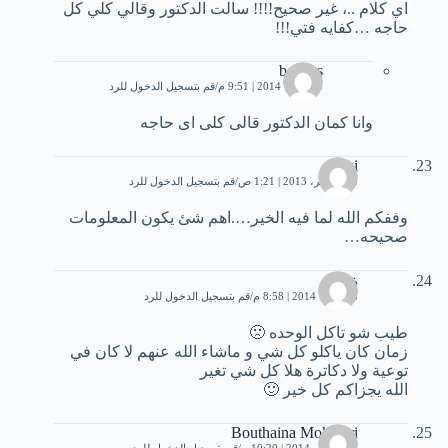
اي كلام ..، غير صحيح!!!! سالت الدكتور وقالي كلي كل
حاجه …كفايه فتي!!!
bosbos
3 فبراير، 2014 | 9:51 م
قم بتسجيل الدخول للرد
وانا كمان الدكتور قالى كلى اى حاجه
zizi
18 نوفمبر، 2013 | 1:21 ص
قم بتسجيل الدخول للرد
وففكم الله لما فيه الخير….اهم شئ يكون المعلومات
صحيحه…
ةة
3 فبراير، 2014 | 8:58 م
قم بتسجيل الدخول للرد
طيب شو تاكل الوحده 🙁
زمان كان ياكلو كل شي و ماشاء الله عنهم لا كان في
توعية ولا دكاترة هلا كل شي تغير
الله يجزاكم كل خير 🙂
Bouthaina Mokhtari
23 فبراير، 2014 | 10:20 م
قم بتسجيل الدخول للرد