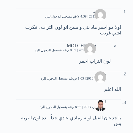
سميحة
4 مايو، 2013 | 4:39 م
قم بتسجيل الدخول للرد
اولا مو احمر هاد بني و مبين انو لون التراب ..فكرت
اشي غريب
MOI CHMISO
2 يناير، 2014 | 9:59 م
قم بتسجيل الدخول للرد
لون التراب احمر
afefy
22 يونيو، 2013 | 1:03 ص
قم بتسجيل الدخول للرد
الله اعلم
إسلام
12 سبتمبر، 2013 | 8:56 م
قم بتسجيل الدخول للرد
يا جدعان الفيل لونه رمادي عادي جداً .. ده لون التربة
بس