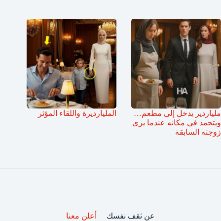
ملياردير يدخل إلى مطعم…
المليارديرة واللقاء المؤثر
ويتجمد في مكانه عندما يرى
زوجته السابقة
عن ثقف نفسك
أعلن معنا