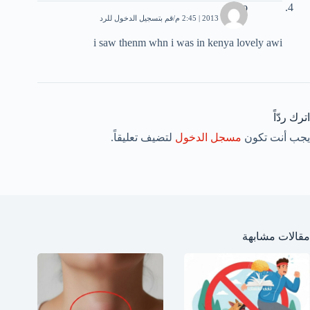
lolo
7 أكتوبر، 2013 | 2:45 م
قم بتسجيل الدخول للرد
i saw thenm whn i was in kenya lovely awi
اترك ردّاً
يجب أنت تكون
مسجل الدخول
لتضيف تعليقاً.
مقالات مشابهة