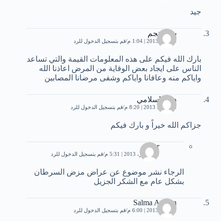
جيد
سائد نجم
9 يونيو، 2013 | 1:04 م
قم بتسجيل الدخول للرد
بارك الله فيكم على هذه المعلومات القيمة والتي تساعد
الناس على ايجاد بعض الوقاية من المرض اعاذنا الله
واياكم منه وعافانا واياكم وشفى مرضانا المصابين
درة بإسلامي
10 يونيو، 2013 | 8:20 م
قم بتسجيل الدخول للرد
جزاكم الله خيراً و بارك فيكم
noor
12 أكتوبر، 2013 | 5:31 م
قم بتسجيل الدخول للرد
الرجاء نشر موضوع عن عراض مزض السرطان
بشكل عام مع الشكر الجزيل
Salma Ayman
2 يوليو، 2013 | 6:00 م
قم بتسجيل الدخول للرد