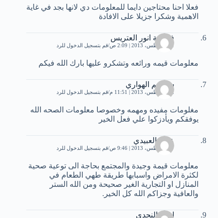
فعلا احنا محتاجين دايما للمعلومات دي لانها بجد في غاية
الاهمية وشكرا جزيلا على الافادة
فاطمة انور العتريس
11 أغسطس، 2013 | 2:09 ص
قم بتسجيل الدخول للرد
معلومات قيمه ورائعه وتشكرو عليها بارك الله فيكم
سمسم الهواري
12 أغسطس، 2013 | 11:51 م
قم بتسجيل الدخول للرد
مغلومات مفيده ومهمه وخصوصا معلومات الصحه الله
يوفقكم ويأدزكوا علي فعل الخير
عمار العبيدي
27 أغسطس، 2013 | 9:46 ص
قم بتسجيل الدخول للرد
معلومات قيمة وجيدة والمجتمع بحاجة الى توعية صحية
لكثرة الامراض واسبابها طريقة طهي الطعام في
المنازل او التجارية الغير صحيحة ومن الله الستر
والعافية وجزاكم الله كل الخير.
ايمى النجدى