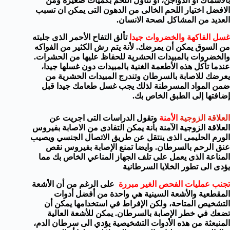
بالاسماك او الدواجن
، او تناول اللحم بكميات صغيرة ومن
الافضل اختيار اللحم الخالى من الدهون التى يمكن ان تسبب
العديد من المشاكل لصحة الانسان.
غسل
الفاكهة
والخضروات
جيدا
تألق
التفاح
الأحمر
الذى
جلبته
من
السوق
يمكن أن يمرضك
. لأنة
يتم رش
الكثير من
الفواكه
والخضروات
بالمبيدات الحشرية
للحفاظ عليها من الحشرات
.
عندما تأكل
هذه الأطعمة
الغنية
ب
المبيدات
دون
غسلها
جيدا
،
يعرضك للاصابة بالسرطان وتندرج المبيدات الحشرية من
ضمن المواد المسرطنة
لذلك يجب
غسل
طعامك
جيدا
قبل
إضافتها إلى
الطبق الخاص بك
.
العلاقة الزوجية
الأمنة
وتقول
ال
دراسات
التى اجريت عن
العلاقة الزوجية الآمنة
بأنة يمكن التفادى من الاصابة بفيروس
الورم الحليمى الذى
ينتقل
عن طريق الاتصال الجنسي
ويصيب
عنق الرحم بالسرطان
.
وايضا تمنع
الإصابة
بفيروس نقص
المناعة
الذى
يعمل على تلف
الجهاز المناعي
الخاص
بك
مما
يؤدى الى تطور الخلايا السرطانية
تجنب
عمليات الفحص الغير مبررة
على الرغم من أن
الأشعة
المقطعية
و
الأشعة السينية هي
واحدة من أفضل
أدوات
التشخيص
المتاحة، ولكن
الإفراط في استخدامها
يمكن أن
تضعك
في خطر ا
لإصابة بالسرطان
.
يمكن لل
أشعة
العالية
المنبعثة من
هذه الأدوات
التشخيصية
يؤدي الى
سرطان الدم
،