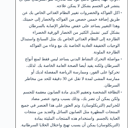
ينتشر في الجسم بشكل لا يمكن علاجه.
اكل الفواكه والخضروات تغيير النظام الغذائي الخاص بك عن
طريق إضافة خمس حصص من الفواكه والخضار إلى حميتك.
وهذا التغيير يساعد على خفض مخاطر الإصابة بالسرطان
بشكل كبير. تشمل الكثير من الخضار الورقية الخضراء
الطازجة إلى النظام الغذائي الخاص بك مثل السبانخ واستبدال
الوجبات الخفيفة العادية الخاصة بك مع وعاء من الفواكه
الطازجة الملونة.
مواصلة التحرك النشاط البدني يساعد ليس فقط لمنع أنواع
السرطان ولكنه يفيد أيضا الصحة العامة الخاصة بك. لذلك،
تحركوا على الفور، وممارسة الرياضة المفضلة لديك أو
ممارسة المشى لمدة لا تقل عن 30 دقيقة للحد من مخاطر
السرطان.
النظافة الشخصة وتعقيم الايدى مادة الصابون معقمة للجسم
ولكن يمكن أن تضر بك، وذلك بسبب وجود عنصر مضاد
للجراثيم (التريكلوسان). وتم العثور على هذا العنصر في جميع
المنتجات المطهرة مثل الصابون السائل والعديد من منتجات
العناية بالجسم. واستخدام هذه المنتجات المليئة بمادة
(التريكلوسان) يمكن أن يسبب تهيج واختلال الخلايا السرطانية.