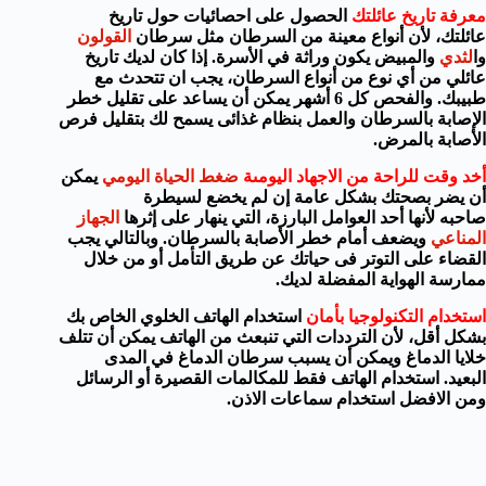
معرفة تاريخ عائلتك
الحصول على احصائيات
حول
تاريخ
عائلتك
،
لأن
أنواع
معينة من السرطان
مثل
سرطان
القولون
وا
لثدي
و
المبيض
يكون وراثة
في الأسرة
.
إذا كان لديك
تاريخ
عائلي من
أي
نوع من أنواع السرطان
،
يجب ان تتحدث
مع
طبيبك
. والفحص كل 6 أشهر
يمكن أن يساعد على
تقليل
خطر
الإصابة بالسرطان
والعمل بنظام غذائى يسمح لك بتقليل فرص
الأصابة بالمرض.
أخد وقت للراحة من الاجهاد اليومىة
ضغط الحياة اليومي
يمكن
أن يضر بصحتك بشكل
عامة إن لم يخضع لسيطرة
صاحبه
لأنها
أحد
العوامل
البارزة
،
التي
ينهار
على إثرها
الجهاز
المناعي
و
يضعف أمام
خطر الأ
صابة بالسرطان
.
وبالتالي
يجب
القضاء على التوتر فى حياتك
عن طريق
التأمل
أو
من خلال
ممارسة
الهو
اية
المفضلة لديك
.
استخدام
التكنولوجيا
بأمان
استخدام الهاتف الخلوي
الخاص بك
بشكل أقل
،
لأن
الترددات
التي تنبعث
من
الهاتف
يمكن أن
تتلف
خلايا الدماغ
ويمكن أن يسبب
سرطان
الدماغ
في المدى
البعيد
.
استخدام الهاتف
فقط
للمكالمات
القصيرة
أو
الرسائل
ومن الافضل استخدام سماعات الاذن.