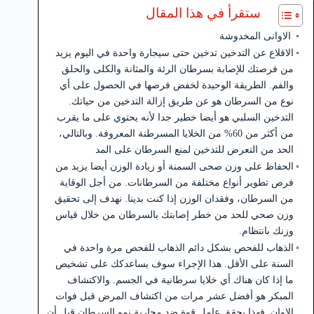
ستقرأ في هذا المقال
الاوانى المخدوشة
الاقلاع عن التدخين تدخين حتى سيجارة واحدة في اليوم يزيد
من فرصتك للإصابة بسرطان الرئة والمثانة والكلى والحلق
والفم. الطريقة الوحيدة لخفض فرصها في الحصول على أي
نوع من السرطان هو عن طريق إزالة التدخين من حياتك.
التدخين السلبي هو أيضا خطير جدا لأنه يحتوي على ما يقرب
من أكثر من 60% من الخلايا المسرطنة المعروفة. وبالتالي،
الحد من التعرض للتدخين لمنع السرطان على المد
الحفاظ على وزن صحى السمنة أو زيادة الوزن أيضا يزيد من
فرص تطوير أنواع مختلفة من السرطانات. من أجل الوقاية
من السرطان، وفقدان الوزن إذا كنت بدينا. نهدف إلى تحقيق
وزن صحي للحد من خطر إصابتك بالسرطان من خلال قياس
وزنك بانتظام.
الذهاب للفحص بشكل دائم الذهاب للفحص مرة واحدة في
السنة على الأقل. هذا الإجراء سوف يساعدكك على تشخيص
ما إذا كان هناك أي خلايا سرطانية في الجسم. والاكتشاف
المبكر هو أفضل عشر مرات من اكتشاف المرض قبل فوات
الاوان. فهذا يحقق عامل قوة ضد محاربة نمو السرطان قبل أن