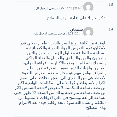
اسمهان
16 مارس، 2014 | 12:24 م
قم بتسجيل الدخول للرد
شكرا جزيلا على افادتنا بهذه النصائح
قاسم سليمان
5 سبتمبر، 2014 | 11:22 ص
قم بتسجيل الدخول للرد
للوقاية من كافة انواع السرطانات : طعام صحي قدر
الامكان-عدم التعرض للمواد النووية والكيميائية –
السباحة – النظافة – تناول الزبيب والجوز والتين
والزيتون والمن والسلوى والعسل والغذاء الملكي
والسمك بانتظام اسبوعيا-الاكثار من قراءة القران-
القيام بالواجبات الدينية-تقوية المعرفة عبر العلم
والقراءة -وامر مهم هو محاولة عدم التعرض للضوء
الاصطناعي من المغري الى الفجر -حافظ على النوم
باكرا والاستيقاظ باكرا -لا تطل المكالمات الهاتفية اكثر
من نصف ساعة للمكالمة-لا تتعرض لاشعة الشمس اكثر
من نصف ساعة متواصلة وذلك من السعة 12 ظهرا حتى
الساعة الرابعة ويسمح في باقي الاوقات-لا تنسونا من
دعائكم وانشاء الله سوف تجد وقاية جيدة بعد الالتزام
بهذه النصائح