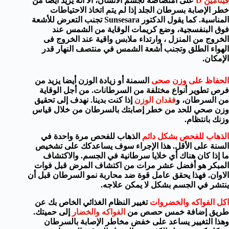
فيتامين
D
على امتصاصه
لجسم الأنسان
، الا أنة يزيد
أيضا
من
خطر الإصابة
بسرطان
الجلد
إذا
لم يتم اتخاذ
الاحتياطات
المناسبة
. كما يقول الدكتور
Sunsesara
تجنب
التعرض
للأشعة
فوق البنفسجية
، وضع كريمات الوقاية من الشمس عند
الخروج من المنزل ، وارتداء
ملابس واقية
عند الخروج فى
الهواء الطلق
و
تجنب أشعة الشمس
في منتصف النهار
قدر
الإمكان
.
الحفاظ على وزن صحى
السمنة
أو زيادة الوزن
أيضا
يزيد من
فرص
تطوير
أنواع مختلفة
من السرطانات.
من أجل
الوقاية
من السرطان
، و
فقدان الوزن
إذا
كنت بدينا
.
نهدف إلى تحقيق
وزن صحي
للحد من خطر
إصابتك بالسرطان
من خلال قياس
وزنك
بانتظام
.
الذهاب للفحص بشكل دائم
الذهاب للفحص
مرة واحدة
في
السنة على الأقل
.
هذا الإجراء
سوف
يساعدك
ك على تشخيص
ما إذا كان هناك
أي
خلايا
سرطانية
في الجسم.
و
الاكتشاف
المبكر هو
أفضل عشر مرات
من
اكتشاف المرض قبل فوات
الاوان
. فهذا يحقق
عامل قوة ضد محاربة نمو
السرطان
قبل أن
ينتشر في الجسم بشكل لا يمكن علاجه
.
اكل الفواكه والخضروات
تغيير
النظام الغذائي الخاص بك
عن
طريق إضافة
خمس حصص من
الفواكه و
الخضار
إلى حميتك
.
و
هذا التغيير
يساعد على خفض
مخاطر الإصابة بالسرطان