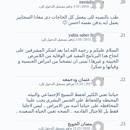
mostafa esam
19 سبتمبر، 2014 | 3:10 م
قم بتسجيل الدخول للرد
طب بالنسبه للى بيعمل كل الحاجات دى معادا السجايير
يعمل ايه يدفن نفسه احسن 🙂
yahia saber ferhane
9 نوفمبر، 2015 | 2:50 م
قم بتسجيل الدخول للرد
السلام عليكم و رحمة الله.اما بعد اشكر المشرفين على
انجاح هدا البرنامج المفيد في الوقاية من اللامرض
الخبيثة و غيرها.ا تمنى ان تنصحنا من امراض الجنسية و
وقياتها و شكرا.
الطيب عثمان ودجمعه
12 مايو، 2017 | 11:23 ص
قم بتسجيل الدخول للرد
حياتنا تعني الكثير لحفظ النسيج الإجتماعي والبيئه
المحيطه وللحفاظ على الجنس البشري يجب علينا
المحافظه على حياتنا آمنه من الامراض .. ليس لاجلنا
فقط بل للاجيال القادمه .. الصحه تعني الحياة السعيده ..
خالد رمضان الحويج
28 فبراير، 2018 | 12:23 م
قم بتسجيل الدخول للرد