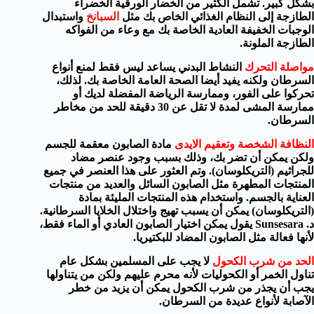
بشكل كبير
.
تشمل الكثير
من الخضار الورقية الخضراء
الطازجة
إلى
النظام الغذائي الخاص بك
مثل
السبانخ
واستبدال
الوجبات الخفيفة
العادية الخاصة بك
مع وعاء
من الفواكه
الطازجة
الملونة
.
مواصلة التحرك
النشاط البدني
يساعد
ليس فقط لمنع
أنواع
السرطان
ولكنه
يفيد أيضا
الصحة العامة الخاصة بك
.
لذلك
،
تحركوا
على الفور
، وممارسة
الرياضة
المفضلة لديك أو
ممارسة المشى
لمدة لا تقل
عن
30 دقيقة
للحد من مخاطر
السرطان
.
النظافة الشخصة وتعقيم الايدى
مادة
الصابون معقمة
للجسم
ولكن
يمكن أن تضر بك
، وذلك بسبب
وجود
عنصر
مضاد
للجراثيم
(
التريكلوسان)
. و
تم العثور على هذا
العنصر
في
جميع
المنتجات
المطهرة
مثل
الصابون السائل
والعديد من
منتجات
العناية بالجسم
. و
استخدام هذه المنتجات
ال
مليئة بمادة
(
التريكلوسان)
يمكن أن يسبب
تهيج
واختلال
الخلايا السرطانية
.
د.
Sunsesara
يقول يمكن
اختيار
الصابون العادي
أو الماء
فقط
،
لأنها
فعالة مثل
الصابون المضاد للبكتيريا
.
الحد من شرب
الكحول
لا يجب على المسلمين بشكل عام
تناول الخمر أو الكحوليات لأنه محرم عليهم ولكن من يتناولها
يجب أن يجذر من شرب
الكحو
ل
يمكن أن
يزيد
من خطر
الآصابة
لأنواع
عديدة من السرطان
.