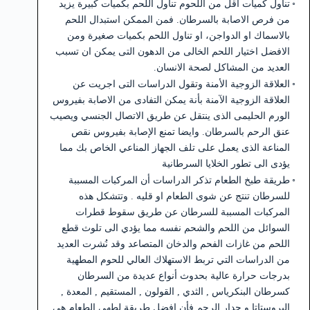
تناول كميات أقل من اللحوم تناول اللحم بكميات كبيرة يزيد
من فرص الاصابة بالسرطان. فمن الممكن استبدال اللحم
بالاسماك او الدواجن، او تناول اللحم بكميات صغيرة ومن
الافضل اختيار اللحم الخالى من الدهون التى يمكن ان تسبب
العديد من المشاكل لصحة الانسان.
العلاقة الزوجية الأمنة وتقول الدراسات التى اجريت عن
العلاقة الزوجية الآمنة بأنة يمكن التفادى من الاصابة بفيروس
الورم الحليمى الذى ينتقل عن طريق الاتصال الجنسي ويصيب
عنق الرحم بالسرطان. وايضا تمنع الإصابة بفيروس نقص
المناعة الذى يعمل على تلف الجهاز المناعي الخاص بك مما
يؤدى الى تطور الخلايا السرطانية
طريقة طبخ الطعام تذكر الدراسات أن المركبات المسببة
للسرطان تنتج عن شوى الطعام او قليه . وتتشكل هذه
المركبات المسببة للسرطان عن طريق سقوط قطرات
السوائل من اللحم والشحم نفسه مما يؤدي الى تلوث قطع
اللحم من غازات الفحم والدخان المتصاعد وقد نُشرت العديد
من الدراسات التي تربط الاستهلاك العالي للحوم المطهية
بدرجات حرارة عالية بحدوث أنواع عديدة من السرطان
كسرطان البنكرياس , الثدي , القولون , المستقيم , المعدة ,
البروستاتا و جدار الرحم فأن افضل طريقة لطهى الطعام هى