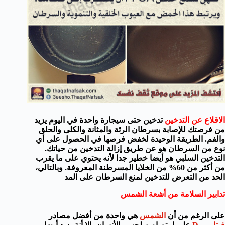
الاقلاع عن التدخين
تدخين حتى سيجارة و
احدة في اليوم
يزيد
من فرصتك
للإصابة بسرطان
الرئة
والمثانة
والكلى و
الحلق
والفم
.
الطريقة الوحيدة
لخفض
فرصها في الحصول على
أي
نوع
من السرطان هو
عن طريق إزالة
التدخين من
حياتك
.
التدخين السلبي
هو
أيضا
خطير جدا
لأنه يحتوي على
ما يقرب
من
أكثر من
60% من الخلايا
المسرطنة
المعروفة
.
وبالتالي
،
الحد من التعرض
للتدخين
لمنع
السر
طان
على المد
تدابير
السلامة من أشعة الشمس
على الرغم من أن
الشمس
هي واحدة
من أفضل
مصادر