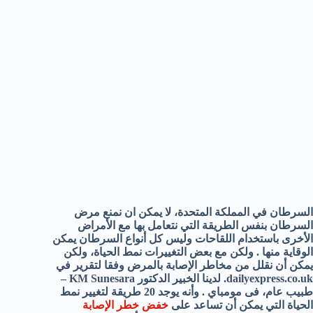
السرطان في المملكة المتحدة
، لا يمكن ان نمنع مرض
السرطان
بنفس الطريقة
التي نتعامل بها مع الأمراض
الأخرى
باستخدام
اللقاحات
وليس كل
أنواع السرطان
يمكن
الوقاية منها
.
ولكن
مع بعض التغييرات
نمط الحياة،
ولكن
يمكن أن نقلل من
مخاطر الإصابة بالمرض
وفقا ل
تقرير في
dailyexpress.co.uk
.
لدينا
الخبير الدكتور
Sunesara
KM
–
طبيب عام
، فى مومباي .
و
أنه يوجد
20 طريقة
ل
تغيير نمط
الحياة
التي يمكن أن تساعد
على
خفض
خطر الإصابة