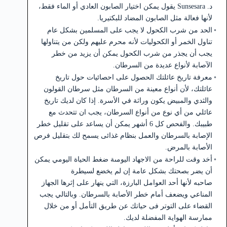
د. Sunsesara يقول يمكن اختيار الصابون العادي أو الماء فقط،
لأنها فعالة مثل الصابون المضاد للبكتيريا.
الحد من شرب الكحول لا يجب على المسلمين بشكل عام
تناول الخمر أو الكحوليات لأنه محرم عليهم ولكن من يتناولها
يجب أن يجذر من شرب الكحول يمكن أن يزيد من خطر
الآصابة لأنواع عديدة من السرطان.
معرفة تاريخ عائلتك الحصول على احصائيات حول تاريخ
عائلتك، لأن أنواع معينة من السرطان مثل سرطان القولون
والثدي والمبيض يكون وراثة في الأسرة. إذا كان لديك تاريخ
عائلي من أي نوع من أنواع السرطان، يجب ان تتحدث مع
طبيبك. والفحص كل 6 أشهر يمكن أن يساعد على تقليل خطر
الإصابة بالسرطان والعمل بنظام غذائى يسمح لك بتقليل فرص
الأصابة بالمرض.
أخد وقت للراحة من الاجهاد اليومىة ضغط الحياة اليومي يمكن
أن يضر بصحتك بشكل عامة إن لم يخضع لسيطرة
صاحبه لأنها أحد العوامل البارزة، التي ينهار على إثرها الجهاز
المناعي ويضعف أمام خطر الأصابة بالسرطان. وبالتالي يجب
القضاء على التوتر فى حياتك عن طريق التأمل أو من خلال
ممارسة الهواية المفضلة لديك.