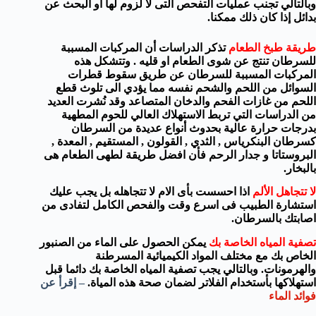
وبالتالي تجنب
عمليات التفحص التى
لا لزوم لها
أو البحث عن
بدائل
إذا كان ذلك ممكنا
.
طريقة طبخ الطعام
تذكر
الدراسات
أن المركبات
المسببة
للسرطان تنتج عن شوى الطعام او قليه
.
وتتشكل
هذه
المركبات
المسببة للسرطان
عن طريق
سقوط قطرات
السوائل من اللحم والشحم نفسه مما يؤدي الى تلوث قطع
اللحم من غازات الفحم والدخان المتصاعد
وقد نُشرت العديد
من الدراسات التي تربط الاستهلاك العالي للحوم المطهية
بدرجات حرارة عالية بحدوث أنواع عديدة من السرطان
كسرطان البنكرياس , الثدي , القولون , المستقيم , المعدة ,
البروستاتا و جدار الرحم فأن افضل طريقة لطهى الطعام هى
بالبخار.
لا تتجاهل الألم
اذا احسست بأى الام لا تتجاهله بل يجب عليك
استشارة الطبيب فى اسرع وقت والفحص الكامل لتفادى من
اصابتك بالسرطان.
تصفية
المياه الخاصة بك
يمكن الحصول على الماء من
الصنبور
الخاص بك
مع
مختلف المواد الكيميائية
المسرطنة
و
الهرمونات.
وبالتالي
يجب
تصفية
المياه الخاصة بك
دائما
قبل
استهلاكها بأستخدام الفلاتر لضمان صحة هذه المياة.
– إقرأ عن
فوائد الماء