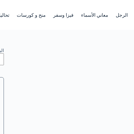
الرجل
معاني الأسماء
فيزا وسفر
منح و كورسات
تحالي
ال