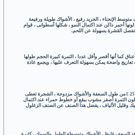
متوسط الإنحناء ، الجريد رفيع ، الأشواك طويلة ورفيعة
ها أحمر داكن عند اكتمال النمو ، شكلها أسطوانى ، قوام
تنفصل القشرة بسهولة عن اللحم.
ناق كما أنها أقصر وأقل عددا ، الثمرة كبيرة الحجم طولها
 تعاريج واضحة يمكن بسهولة التعرف عليها ، ويجمع عادة
النخلة قوية النمو ، قواعد السعف عريضة خضراء الأشواك تحتل حوالى 25 ٪من طول السعفة والأشواك مزدوجة ، الشجرة تعطى
صول عالى يصل متوسط إنتاجها إلى 85 كجم ، تزداد إلى حوالي 300 لون الثمرة أصفر مشوب ببقع أو خطوط حمراء عند اكتمال
ميك وقليل الألياف ، يفضل هذا الصنف عن الصنف الزغلول
عد السعف غليظ ، الأشواك متوسطة الطول والسمك ، كثيرة