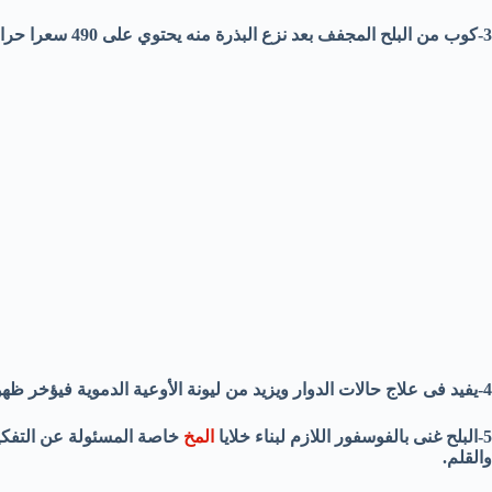
3-كوب من البلح المجفف بعد نزع البذرة منه يحتوي على 490 سعرا حراريا.
4-يفيد فى علاج حالات الدوار ويزيد من ليونة الأوعية الدموية فيؤخر ظهور أعراض الشيخوخة.
5-البلح غنى بالفوسفور اللازم لبناء خلايا
المخ
خاصة المسئولة عن التفكير
والقلم.