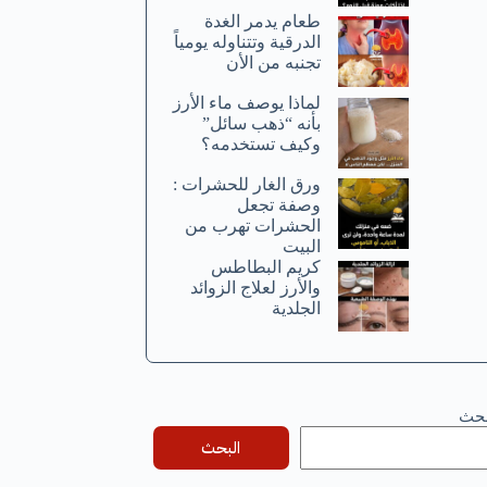
طعام يدمر الغدة
الدرقية وتتناوله يومياً
تجنبه من الأن
لماذا يوصف ماء الأرز
بأنه “ذهب سائل”
وكيف تستخدمه؟
ورق الغار للحشرات :
وصفة تجعل
الحشرات تهرب من
البيت
كريم البطاطس
والأرز لعلاج الزوائد
الجلدية
بحث
البحث