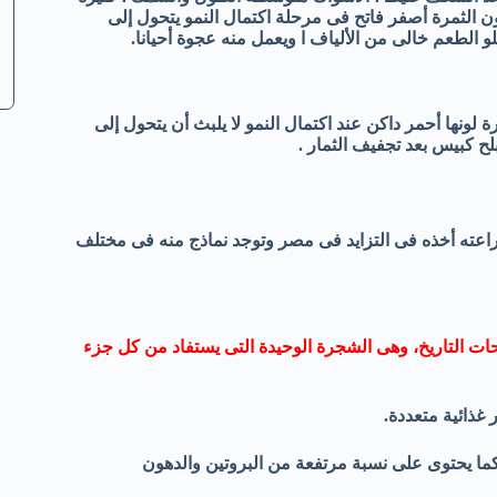
نتاج النخلة إلى 70 كجم يزداد أحيانا ليبلغ 200 كجم ، لون الثمرة أصفر فاتح فى مرحلة اكتمال النمو يتحول إلى
 الطعم خالى من الألياف ا ويعمل منه عجوة أحيانا.
كجم وقد يصل إلى 105 كجم الثمرة الثمرة لونها أحمر داكن عند اكتمال النمو لا يلبث أن يتحول إلى
ح كبيس بعد تجفيف الثمار .
اعته أخذه فى التزايد فى مصر وتوجد نماذج منه فى مختلف
ات التاريخ، وهى الشجرة الوحيدة التى يستفاد من كل جزء
ما يحتوى على نسبة مرتفعة من البروتين والدهون