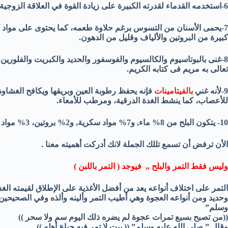
6-استخدمه القدماء لقدرته الكبيرة على زيادة القوة في العلاقة الزوجية.
7-يحمى الأسنان من التسوس برغم حلاوة طعمه، كما يحتوى على مواد 
كبيرة من البروتين والألياف وقليل من الدهون.
8-غنى بالبوتاسيوم والكالسيوم والفوسفور والحديد والكبريت والفلورين،
تعالى به مريم فى كتابه الكريم.
9-لأنه غني
بالفيتامينات
فإنه يحفظ رطوبة العين وبريقها ويكافح الغشاوة
للأعصاب، كما ينشط الغدة الدرقية، ومرطب للأمعاء.
10- يتكون البلح من 8% ماء, و7% مواد سكرية, و2% بروتين، 3% مواد دهنية و10% ألياف.
الأن ترفض أن تسمع تللك الجملة لانك أدركت أهميته معنا .
وليس فقط التمر والبلح ,, فيوجد ( التمر باللبن )
التمر على اختلاف أنواعه يعد من أفضل الأغذية على الإطلاق لقيمته الغذ
وحديد ومن أنواعه العجوة وهي أطيب التمر وألينه وألذه وفي الصحيحين
وسلم”
((من تصبح بسبع تمرات عجوة لم يضره ذلك اليوم سم ولا سحر ))
وقال ” صلى الله عليه وسلم” (( بيت لا تمر فيه جياع أهله ))