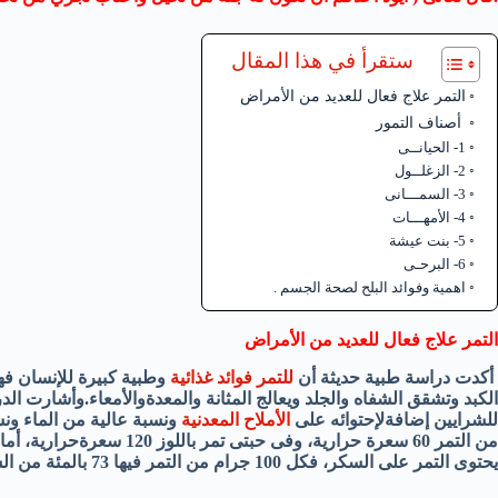
ستقرأ في هذا المقال
التمر علاج فعال للعديد من الأمراض
أصناف التمور
1- الحيانــى
2- الزغلــول
3- السمـــانى
4- الأمهـــات
5- بنت عيشة
6- البرحـى
اهمية وفوائد البلح لصحة الجسم .
التمر علاج فعال للعديد من الأمراض
أكدت دراسة طبية حديثة أن
للتمر فوائد غذائية
وطبية كبيرة للإنسان فه
الكبد وتشقق الشفاه والجلد ويعالج المثانة والمعدةوالأمعاء.وأشارت الد
للشرايين إضافةلإحتوائه على
الأملاح المعدنية
ونسبة عالية من الماء ونس
يحتوى التمر على السكر، فكل 100 جرام من التمر فيها 73 بالمئة من السكر.