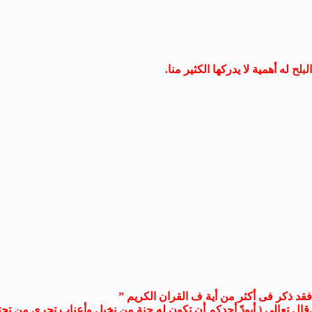
البلح
له أهمية لا يدركها الكثير منا.
فقد ذكر فى أكثر من أية ف القران الكريم ”
.قال تعالى ( أيودّ أحدكم أن تكون له جنة من نخيل وأعناب تجري من تحتها .