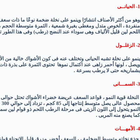
1- الحيانــى
وهو من أكثر الأصناف انتشارًا وينمو على نخلة ضخمة نوعًا ما ذات سعف 
منفردة ، الخوص متدل ومغطى بغبرة شمعية ، الثمرة متوسطة الحجم ،لون
اللحم لين قليل الألياف وهى سوداء عند النضج (رطب) وفى هذا الطور 
2- الزغلــول
ينمو على نخلة تشبه الحيانى وتختلف عنه فى كون الأشواك خالية من الأع
ويصل ، لونها أحمر زاهى عند اكتمال نموها تحتوى الثمرة على بذرة ذات
بشماريخه حتى لا يرطب بسرعة .
3- السمـــانى
مح
النمو يتحول إلى اللون الزيتى فى مرحلة الرطب اللحم ذو قوام لين س
كما يصنع منه المربى .
4- الأمهـــات
جذع نخلته متوسط الضخامة ، ، السعف أخضر مزرق قليل الإنحناء قوا