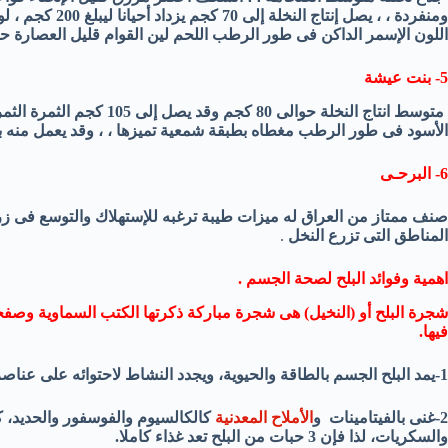
ومنفردة ، ، يصل إ
اللون الإسمر الداكن فى طور الرطب اللحم لين القوام قليل العصارة حلو
5- بنت عيشة
متوسط انتاج النخلة حوالى 80 
الأسود فى طور الرطب مغطاه بطبقة شمعية تميزها ، ، وقد يعمل منه بل
6- البرحـى
صنف ممتاز من العراق له ميزات طيبة ترغبه للإستهلاك والتوسع فى زر
المناطق التى تزرع النخل
.
اهمية وفوائد البلح لصحة الجسم .
شجرة البلح أو (النخيل) هى شجرة مباركة ذكرتها الكتب السماوية وصفح
فيها.
1-يمد البلح الجسم بالطاقة والحيوية، ويجدد النشاط لاحتوائه على عناصر غذائية متعددة.
2-غنى بالفيتامينات و
الأملاح المعدنية
كالكالسيوم والفوسفور والحديد، ك
والسكريات، لذا فإن 3 حبات من البلح تعد غذاء كاملا.