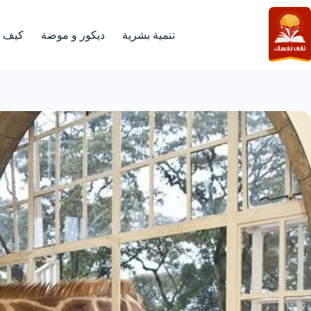
لتجاوز
لى
لمحتوى
تنمية بشرية
ديكور و موضة
كيف