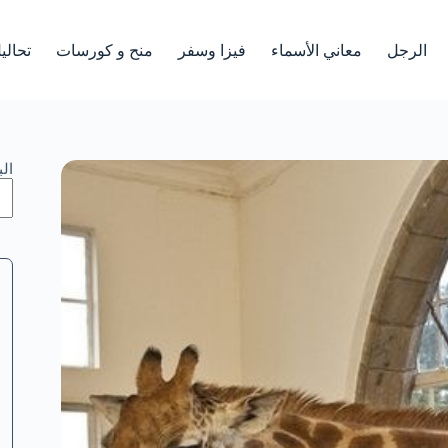
الرجل
معاني الأسماء
فيزا وسفر
منح و كورسات
تحالي
ال