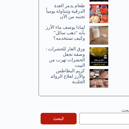
طعام يدمر الغدة
الدرقية وتتناوله يومياً
تجنبه من الأن
لماذا يوصف ماء الأرز
بأنه “ذهب سائل”
وكيف تستخدمه؟
ورق الغار للحشرات :
وصفة تجعل
الحشرات تهرب من
البيت
كريم البطاطس
والأرز لعلاج الزوائد
الجلدية
بحث
البحث