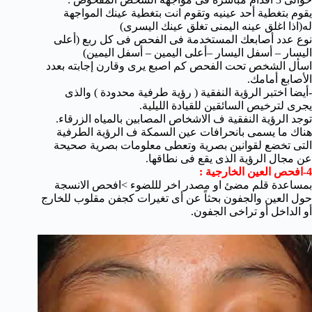
يقوم بتغطية أحد عينيه وتقوم انت بتغطية عينك المواجهة
له(اذا اغلق عينه اليمنى تغلق عينك اليسرى)
نوع عدد أصابعك المستخدمة فى الفحص فى كل ربع (أعلى
اليسار – أسفل اليسار –أعلى اليمين – أسفل اليمين)
اسأل الشخص تحت الفحص كم اصبع يرى وقارن إجابته بعدد
الأصابع أمامك.
-أيضا اختبر الرؤية النفقية ( رؤية طرفية محدودة ) والذى
يجرى لترخيص السائقين للقيادة الليلية.
توجد الرؤية النفقية ف الاشخاص المصابين بالمياه الزرقاء.
هناك ما يسمى بانحرافات عين السمكة ف الرؤية الطرفية
التى تخضع لقوانين بصرية وتعطى معلومات بصرية صحيحة
عن مجال الرؤية الذى يقع فى نطاقها.
4-افحص العين الخارجية :
بمساعدة قلم مضئ او مصدر اخر لللضوء >افحص الانسجة
حول العين والجفون بحثاً عن أى تغيرات كجفن مقلوب للخارج
أو الداخل أو تراخى الجفون.