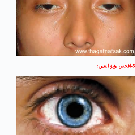
5-افحص بؤبؤ العين: