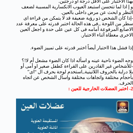
بهذا الاختبار على الاقل درجة أو درجتين.
و إ اذا لما تتحسن استبعد العيوب الانكسارية المسببة لضعف
النظر و ابحث عن مرض داخلى بالعين.
-إذا كان الشخص ذو رؤية ضعيفة قد لا يتمكن من قراءة اى
سطر من اللوحة ,,فى هذه الحالة اختبر قدرته على معرفة عدد
الاصابع المرفوعة أمامه فى كل عين على حدة و اجعل العين
الاخرى مغطاة أثناء الاختبار.
إذا فشل هذا ااختبار أيضاً اختبر قدرته على تمييز الضوء.
وجه الضوء ناحية عينه و اسأله اذا كان الضوء مشعل أم لا!؟
-للأشخاص غير القادرين على القراءة كطفل صغير او أمى أو
بلا دراية بالحروف اللاتينية,,استخدم لوحة بحرف ال “اى”
بأحجام مختلفة واتجاهات مختلفة واسأل الشخص عن اتجاه
الحرف.
2- اختبر العضلات الخارجية للعين :