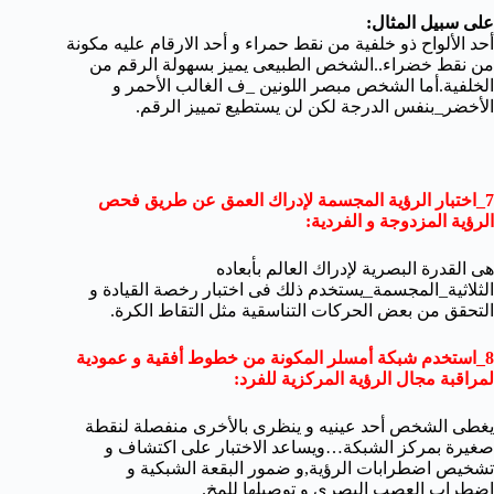
على سبيل المثال:
أحد الألواح ذو خلفية من نقط حمراء و أحد الارقام عليه مكونة
من نقط خضراء..الشخص الطبيعى يميز بسهولة الرقم من
الخلفية.أما الشخص مبصر اللونين _ف الغالب الأحمر و
الأخضر_بنفس الدرجة لكن لن يستطيع تمييز الرقم.
7_اختبار الرؤية المجسمة لإدراك العمق عن طريق فحص
الرؤية المزدوجة و الفردية:
هى القدرة البصرية لإدراك العالم بأبعاده
الثلاثية_المجسمة_يستخدم ذلك فى اختبار رخصة القيادة و
التحقق من بعض الحركات التناسقية مثل التقاط الكرة.
8_استخدم شبكة أمسلر المكونة من خطوط أفقية و عمودية
لمراقبة مجال الرؤية المركزية للفرد:
يغطى الشخص أحد عينيه و ينظرى بالأخرى منفصلة لنقطة
صغيرة بمركز الشبكة…ويساعد الاختبار على اكتشاف و
تشخيص اضطرابات الرؤية,و ضمور البقعة الشبكية و
اضطراب العصب البصرى و توصيلها للمخ.