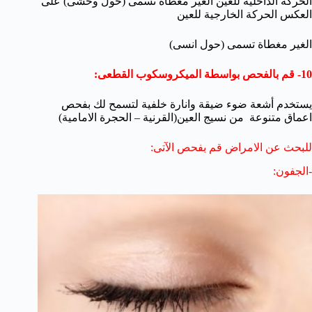
الحركة الداخلية للعين الغير مغطاة تسمى (حول وحشى) على
العكس الحركة الخارجية للعين
الغير مغطاة تسمى (حول انسى)
10- قم بالفحص بواسطة الميكروسكوب القطعى:
يستخدم أشعة ضوء ضيقة وانارة خلفية لتسمح لك بفحص
اعماق متنوعة من نسيج العين(القرنية – الحجرة الامامية)
للبحث عن الامراض قم بفحص الآتى:
-الجفون: