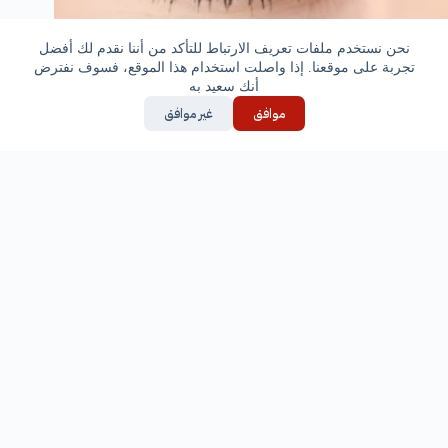
نحن نستخدم ملفات تعريف الارتباط للتأكد من أننا نقدم لك أفضل
تجربة على موقعنا. إذا واصلت استخدام هذا الموقع، فسوف نفترض
أنك سعيد به
ابحث عن علامات التهاب او يكون اتجاه الرموش للداخل
موافق
غير موافق
محتكة بالعين
انظر لحافة الجفن لتفقد اى رموش مفقودة او وجود اى انتفاخ
أو قشور,,تراخى ,,احمرار,,عدوى,, كتل أى أى شىء غير
طبيعى..
اافحص فتحات غدة ميوبيان خلف الرموش لترى مكانها
,,حجمها أو أى انسدادات أو افرازات.
-الملتحمة: