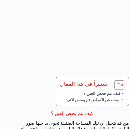
ستقرأ في هذا المقال
كيف يتم فحص العين ؟
للبحث عن الامراض قم بفحص الآتى:
كيف يتم فحص العين ؟
من قد يتخيل أن تلك المساحة الضئيلة تحوى بداخلها صور
الكون بأكمله!! إنه لشىء هائل!! ليوناردو دافنشى. فحص العين