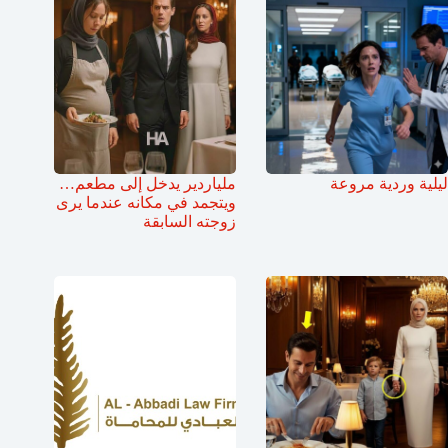
ليلية وردية مروعة
ملياردير يدخل إلى مطعم…
ويتجمد في مكانه عندما يرى
زوجته السابقة