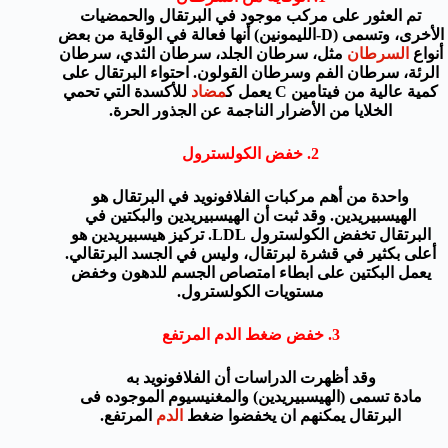
تم العثور على
مركب موجود
في
البرتقال
والحمضيات
الأخرى
، وتسمى (
D-
الليمونين)
أنها فعالة
في الوقاية من
بعض
أنواع
السرطان
مثل
،
سرطان الجلد
،
سرطان الثدي
،
سرطان
الرئة
،
سرطان
الفم و
سرطان
القولون
. احتواء البرتقال على
كمية عالية من فيتامين C
يعمل
ك
مضاد
للأكسدة
التي تحمي
الخلايا من
الأضرار الناجمة عن
الجذور الحرة
.
2.
خفض الكولسترول
واحدة من
أهم
مركبات الفلافونويد
في
البرتقال
هو
ال
هيسبيريدين
.
وقد ثبت أن
ال
هيسبيريدين
و
البكتين
في
البرتقال
تخفض
الكولسترول
LDL
.
تركيز
هيسبيريدين
هو
أعلى بكثير في
قشرة
لبرتقال
،
وليس في
الجسد
البرتقالي
.
يعمل
البكتين على
ا
بطاء
امتصاص
الجسم للدهون
وخفض
مستويات الكولسترول.
3.
خفض ضغط الدم المرتفع
وقد أظهرت
الدراسات أن
الفلافونويد به
مادة
تسمى
(ال
هيسبيريدين)
و
المغنيسيوم الموجوده فى
البرتقال
يمكنهم ان يخفضوا
ضغط
الدم
المرتفع
.