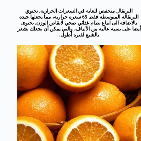
البرتقال
منخفض للغاية
في السعرات الحرارية
. تحتو
ي
البرتقالة
المتوسطة
فقط
65
سعرة حرارية
،
مما يجعلها
جيدة
بالاضافة الى
اتباع نظام غذائي صحي
لانقاص الوزن.
تحتوى
أيضا
على نسبة
عالية من الألياف
، والتي
يمكن أن تجعلك تشعر
بالشبع لفترة أطول
.