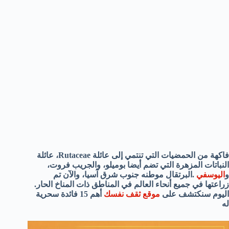
فاكهة من
الحمضيات
التي تنتمي إلى
عائلة
Rutaceae
،
عائلة
النباتات المزهرة
التي تضم أيضا
بوميلو
، والجريب فروت،
و
اليوسفي
.
البرتقال موطنه جنوب شرق آسيا، والآن تم
زراعتها في جميع أنحاء العالم في المناطق ذات المناخ الحار.
اليوم سنكتشف على
موقع ثقف نفسك
أهم 15 فائدة سحرية
له