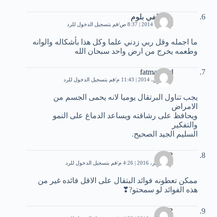
مصطفي بلوم
5 فبراير، 2014 | 8:37 ص
قم بتسجيل الدخول للرد
ما اجمله وقل ربي زدني علما وكل هذا بأشكاله والوانه
وطعمه يخرج من ارض واحد سبحان الله
fatmaemad
21 مارس، 2014 | 11:43 م
قم بتسجيل الدخول للرد
يجب تناول البرتقال يوميا لانه يحمى الجسم من
الامراض
ويحافظ على رشاقته ويساعد الدماغ على النمو
والتفكير
السليم الجيد الصحيح.
R_❣
23 نوفمبر، 2016 | 4:26 م
قم بتسجيل الدخول للرد
ممكن تعطونه فوائد البتقال على الاقل فائده غير من
هذه الفوائد لو سمحتو?❣
R_❣