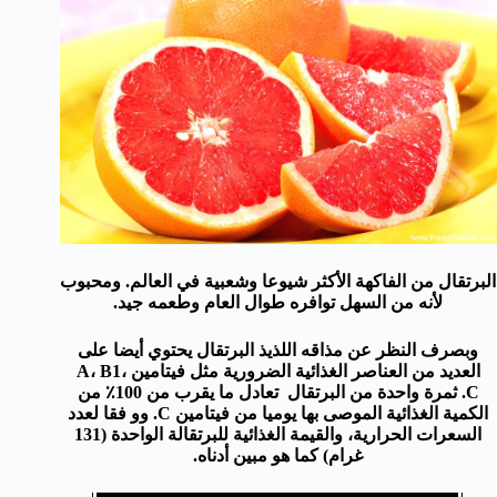
البرتقال
من
الفاكهة
الأكثر شيوعا و
شعبية في العالم.
و
محبوب
لأنه
من
السهل
توافره
طوال العام
وطعمه
جيد
.
وبصرف النظر عن
مذاقه
ا
للذيذ
البرتقال
يحتوي أيضا على
العديد من العناصر الغذائية
الضرورية مثل
فيتامين
،
B1
A،
C.
ثمرة واحدة من البرتقال
تعادل
ما يقرب من 100
٪ من
الكمية
الغذائية
الموصى
بها
يوميا
من فيتامين C.
وو فقا ل
عدد
السعرات الحرارية، والقيمة الغذائية للبرتقالة ال
واحدة
(
131
غرام)
كما هو مبين
أدناه.