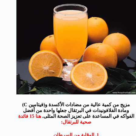
مزيج من
كمية عالية من
مضادات ا
لأكسدة و
(فيتامين
C)
ومادة الفلافونيدات
في
البرتقال
جعلها واحدة
من أفضل
الفواكه
في المساعدة على تعزيز
الصحة المثلى
.
هنا
15
فائدة
صحية لل
برتقال:
1. الوقاية من السرطان