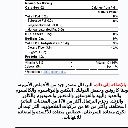
بالإضافة
إلى ذلك،
البرتقال
مصدر جيد
من الأحماض
الأمينية،
و
بيتا
كاروتين
وحمض
الفوليك
،
البكتين
والبوتاسيوم
والكالسيوم
والحديد
واليود
والفوسفور
والمنغنيز و
الصوديوم
والكلور
و
الزنك.
و
حزم
البرتقال
أكثر من 170
من
المغذيات النباتية
المختلفة، و
أكثر من
60
من
مركبات الفلافونويد
،
التي ثبت
أن
تكون
مضادة للسرطان
،
خصائص مضادة
للأكسدة
والمضادة
للالتهابات
.