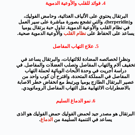
4.
فوائد
للقلب والأوعية الدموية
البرتقال
يحتوي على الألياف
الغذائية، و
حامض الفوليك،
و(
herperidin)، والتي
تشجع بصورة مباشرة على
سير العمل
في
نظام
القلب والأوعية الدموية
.
تناول
حبة برتقال يوميا
يساعد على الحفاظ على
نظام
القلب
والأوعية الدموية
صحية.
5.
علاج التهاب المفاصل
ونظرا لخصائصه
المضادة
للالتهابات
، والبرتقال
يساعد
في
تخفيف
آلام والتهاب المفاصل
وتصلب
العضلات والمفاصل
.
في
دراسة أجريت في
وحدة الأبحاث
الوبائية
ل
حملة
التهاب
المفاصل
في المملكة المتحدة
،
واقترح
أن
كوب واحد من
عصير البرتقال
الطازج
يوميا
ويرتبط
مع انخفاض
خطر الاصابة
با
لاضطرابات الالتهابية
مثل
التهاب المفاصل
الروماتويدي
.
6.
نمو الدماغ
السليم
البرتقال
هو مصدر جيد
لحمض
الفوليك
حمض الفوليك
هو الذى
يساعد في
التنمية السليمة
من
الدماغ
.