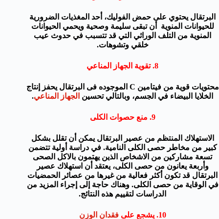
البرتقال يحتوي على
حمض الفوليك
،
أحد المغذيات
الضرورية
للحيوانات المنوية أن تبقى سليمة و
صحية و
يحمي
الحيوانات
المنوية
من التلف
الوراثي التي
قد تتسبب في حدوث
عيب
خلقي وتشوهات
.
8.
تقوية الجهاز المناعي
محتويات
قوية
من
فيتامين
C
الموجوده فى
البرتقال
يحفز إنتاج
الخلايا البيضاء
في الجسم،
وبالتالي تحسين
الجهاز المناعي
.
9.
منع
حصوات الكلى
الاستهلاك المنتظم
من عصير البرتقال
يمكن أن تقلل
بشكل
كبير من مخاطر
حصى الكلى
النامية
.
في
دراسة أولية
تتضمن
تسعة مشاركين
من الاشخاص الذين يهتمون بالاكل الصحى
وأربعة
يعانون من حصى الكلى
،
يعتقد أن
استهلاك
عصير
البرتقال
قد تكون أكثر فعالية
من غيرها من
عصائر
الحمضيات
في الوقاية من
حصى الكلى
.
وهناك حاجة إلى
إجراء المزيد من
الدراسات
لتقييم هذه
النتائج.
10.
يشجع على
فقدان
الوزن