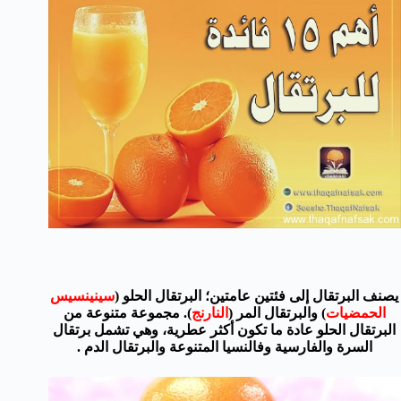
يصنف
البرتقال
إلى فئتين عامتين
؛
البرتقال الحلو
(
سينينسيس
الحمضيات
)
و
البرتقال المر
(
النارنج
).
مجموعة متنوعة
من
البرتقال
الحلو
عادة ما تكون
أكثر
عطرية،
وهي تشمل برتقال
السرة
والفارسية و
فالنسيا المتنوعة
و
البرتقال
الدم
.