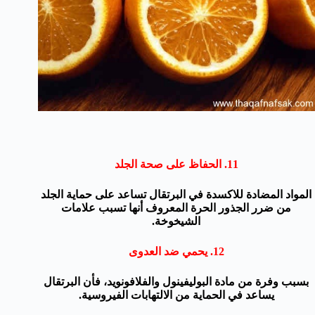
11.
الحفاظ على
صحة الجلد
المواد المضادة للاكسدة
في البرتقال
تساعد على حماية
الجلد
من ضرر الجذور الحرة
المعروف أنها تسبب
علامات
الشيخوخة
.
12.
يحمي
ضد
العدوى
بسبب وفرة
من مادة البوليفينول
و
الفلافونويد
،
فأن
البرتقال
يساعد في الحماية من
الالتهابات الفيروسية
.