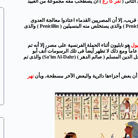
نفر كا رع
) أن يصطحب معه مجموعة من العبيد
ريب، إلا أن المصريين القدماء اعتادوا معالجة العدوى
باستخدام الخبز العفن. فالخبز العفن ينمو عليه فطر البينسيليوم ( Penicillium ) والذى يستخلص منه البنسيلين ( Penicillin ) والذى
هول
هو نابليون أثناء الحملة الفرنسية على مصر، إلا أنه تم
لعثور على رسومات لأبو الهول قبل مجىء الحملة الفرنسية بحوالى 60 عاماً ومع ذلك لا تظهر أيضاً فى تلك الرسومات أنف أبو
الهول. لكن فى الواقع الشخص المسئول عن تدمير أنف أبو الهول هو رجل الدين المسلم ( صائم الدهر ) (Sa’im Al-Dahr) والذى تم
نهر