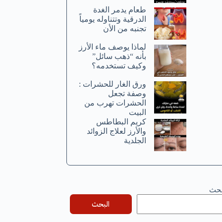
طعام يدمر الغدة
الدرقية وتتناوله يومياً
تجنبه من الأن
لماذا يوصف ماء الأرز
بأنه “ذهب سائل”
وكيف تستخدمه؟
ورق الغار للحشرات :
وصفة تجعل
الحشرات تهرب من
البيت
كريم البطاطس
والأرز لعلاج الزوائد
الجلدية
بحث
البحث