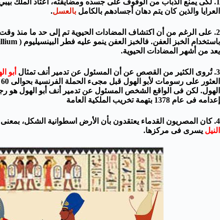
1. لكى يمنع الذباب من الوقوف على جسده ومضايقته، اعتاد الملك بيبي الثانى (
العرايا والذين كان يتم دهان أجسادهم بالكامل
بالعسل
.
2. على الرغم من أن اكتشاف المضادات الحيوية تم إلى حد ما منذ وقت ق
يعد من أشهر المضادات الحيوية.
3. تُروى الكثير من القصص عن أن المسئول عن تدمير أنف تمثال
أبو ال
ا
إعدامه فى عام 1378 بتهمة تخريب الملكية العامة
4. كان المصريون القدماء يعتقدون بأن الأرض اسطوانية الشكل، بمعنى أن بعض أجزاءها دائرية والبعض الآخر مسطحة، وبأن
النيل
يسرى فى مركزها.