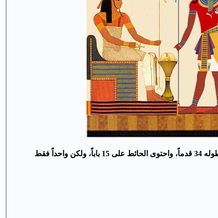
المدرج بسقارة، كان محاطاً بحائط طوله 34 قدماً، واحتوى الحائط على 15 باباً، ولكن واحداً فقط