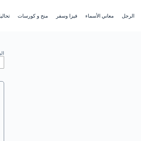
الرجل
معاني الأسماء
فيزا وسفر
منح و كورسات
تحالي
ال