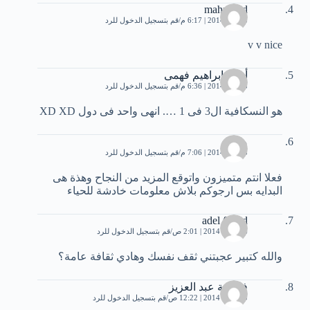
mahmoud
3 يناير، 2014 | 6:17 م
قم بتسجيل الدخول للرد
v v nice
أحمد ابراهيم فهمى
3 يناير، 2014 | 6:36 م
قم بتسجيل الدخول للرد
هو النسكافية ال3 فى 1 …. انهى واحد فى دول XD XD
محمد
3 يناير، 2014 | 7:06 م
قم بتسجيل الدخول للرد
فعلا انتم متميزون واتوقع المزيد من النجاح وهذة هى
البدايه بس ارجوكم بلاش معلومات خادشة للحياء
adel fouad
26 يناير، 2014 | 2:01 ص
قم بتسجيل الدخول للرد
والله كتبير عجبتني ثقف نفسك وهادي ثقافة عامة؟
فاطمة عبد العزيز
30 يناير، 2014 | 12:22 ص
قم بتسجيل الدخول للرد