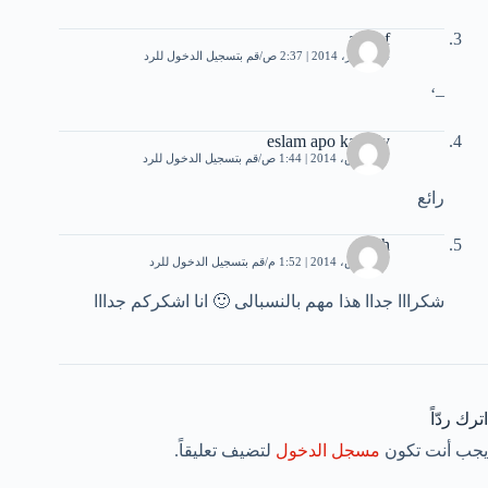
ashraf
24 فبراير، 2014 | 2:37 ص
قم بتسجيل الدخول للرد
–‘
eslam apo kamaly
27 مارس، 2014 | 1:44 ص
قم بتسجيل الدخول للرد
رائع
salah
27 مارس، 2014 | 1:52 م
قم بتسجيل الدخول للرد
شكرااا جداا هذا مهم بالنسبالى 🙂 انا اشكركم جدااا
اترك ردّاً
يجب أنت تكون
مسجل الدخول
لتضيف تعليقاً.