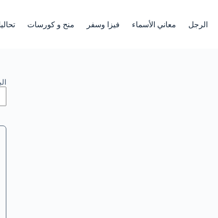
الرجل
معاني الأسماء
فيزا وسفر
منح و كورسات
تحالي
ال