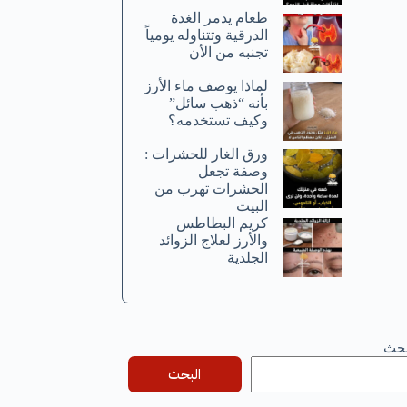
طعام يدمر الغدة
الدرقية وتتناوله يومياً
تجنبه من الأن
لماذا يوصف ماء الأرز
بأنه “ذهب سائل”
وكيف تستخدمه؟
ورق الغار للحشرات :
وصفة تجعل
الحشرات تهرب من
البيت
كريم البطاطس
والأرز لعلاج الزوائد
الجلدية
بحث
البحث