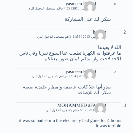
yasmeen Elsayd
27 ديسمبر، 2013 | 4:35 م
قم بتسجيل الدخول للرد
شكرا لك على المشاركة
haneen
30 ديسمبر، 2013 | 11:53 م
قم بتسجيل الدخول للرد
الله لا يعيدها
ما عرفتوا انه الكهربا ئطعت عنا اسبوع تقريا وفي ناس
للاحد لاجت وازا بدكم كمان صور ببعتلكم
yasmeen Elsayd
7 يناير، 2014 | 12:34 ص
قم بتسجيل الدخول للرد
يبدو أنها علا كانت عاصفة وامطار جليدية صعبة
شكرا لك للإضافة
MOHAMMED aFANEH
4 يناير، 2014 | 9:12 م
قم بتسجيل الدخول للرد
it was so bad storm the electricity had gone for 4 hours
it was terrible