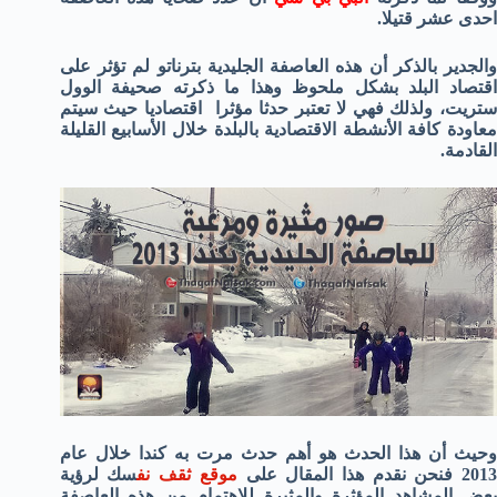
احدى عشر قتيلا.
والجدير بالذكر أن هذه العاصفة الجليدية بترناتو لم تؤثر على
اقتصاد البلد بشكل ملحوظ وهذا ما ذكرته صحيفة الوول
ستريت، ولذلك فهي لا تعتبر حدثا مؤثرا اقتصاديا حيث سيتم
معاودة كافة الأنشطة الاقتصادية بالبلدة خلال الأسابيع القليلة
القادمة.
وحيث أن هذا الحدث هو أهم حدث مرت به كندا خلال عام
201 فنحن نقدم هذا المقال على
موقع ثقف نف
سك لرؤية
بعض المشاهد المؤثرة والمثيرة للاهتمام من هذه العاصفة