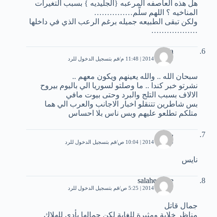
هل هذه العاصفه المرعبه {الجليديه } بسبب التغيرات
المناخيه ؟ اللهم سلّم……………
ولكن تبقى الطبيعه جميله برغم الرعب الذي في داخلها
………………
syria
11 يناير، 2014 | 11:48 م
قم بتسجيل الدخول للرد
سبحان الله .. والله يعينهم ويكون معهم ..
نشرتو خبر كندا .. ما وصلتو لسوريا الي باليوم بيروح
الالاف بسبب التلج والبرد وحتى بيوت مافي
بس شاطرين تتنقلو اخبار الاجانب والعرب الي هما
متلكم تطلعو عليهم وبس ناس بلا احساس
بندر
16 يناير، 2014 | 10:04 ص
قم بتسجيل الدخول للرد
نايس
salaheddine
29 يناير، 2014 | 5:25 ص
قم بتسجيل الدخول للرد
جمال قاتل
مناظر خلابة ومثيرة للغاية لكن جمالها يأدي للهلاك