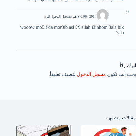
imen
29 يناير، 2014 | 6:06 م
قم بتسجيل الدخول للرد
wooow mo5if da mor3ib asl 🙂 allah i3inhom 3ala hik
7ala
اترك ردّاً
يجب أنت تكون
مسجل الدخول
لتضيف تعليقاً.
مقالات مشابهة