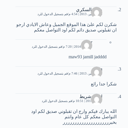
صباح السكري
14 ديسمبر، 2013 | 4:54 م
قم بتسجيل الدخول للرد
شكرن لكم علئ هذا الموقع الجميل وعاش الايادي ارجو
ان تقبلوني صديق دائم لكم اود التواصل معكم
nour
23 يناير، 2014 | 7:20 م
قم بتسجيل الدخول للرد
maw93 jamill jadddd
abla
14 ديسمبر، 2013 | 7:46 م
قم بتسجيل الدخول للرد
شكرا جدا رائع
ايهاب شريط
1 يناير، 2014 | 10:51 م
قم بتسجيل الدخول للرد
الله يبارك فيكم وارج ان تقبلوني صديق لكم اود
التواصل معكم كل عام وانتم
بخيررررررررررررررررررررر