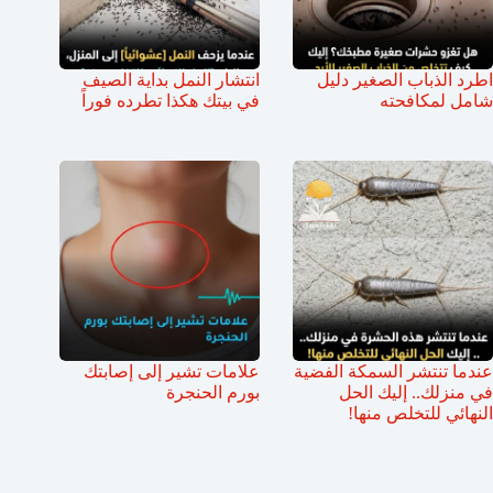
اطرد الذباب الصغير دليل
انتشار النمل بداية الصيف
شامل لمكافحته
في بيتك هكذا تطرده فوراً
عندما تنتشر السمكة الفضية
علامات تشير إلى إصابتك
في منزلك.. إليك الحل
بورم الحنجرة
النهائي للتخلص منها!