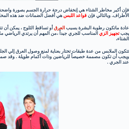
فإن أكبر مخاطر الشتاء هي إنخفاض درجة حرارة الجسم بصورة واضحة و ا
الأطراف. وبالتالي فإن
قواعد اللبس
هي أفضل الضمانات ضد هذه المخا
عادة ماتكون رطوبة البشرة بسبب
العرق
أو تساقط الثلوج ، يمكن أن تت
يجب
تجهيز الزي
المناسب للجري جيداً ،من المهم أن يرتدي الرياضي مل
الشتاء،
تتكون الملابس من عدة طبقات تختار بعناية لمنع وصول العرق إلي الجلد 
ويجب أن تكون مصممة خصيصاً للرياضين وذات أكمام طويلة . وقد صمم
عند الجري .