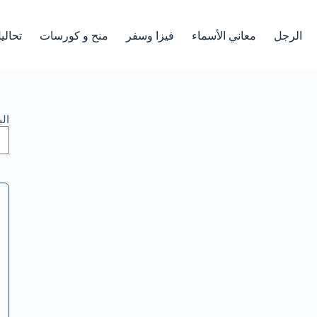
الرجل
معاني الأسماء
فيزا وسفر
منح و كورسات
تحالي
ال