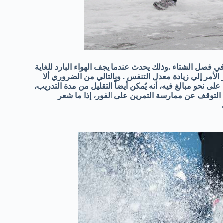
ي فصل الشتاء .وذلك يحدث عندما يجف الهواء البارد للغاية
 الأمر إلي زيادة معدل التنفس . وبالتالي من الضروري ألا
لى نحو مبالغ فيه، أنه يُمكن أيضاً التقليل من مدة التدريب،
45 و60 دقيقة يومياً. وأهمية التوقف عن ممارسة التمرين على الفور، إذا ما شعر