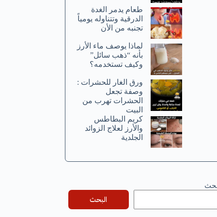
طعام يدمر الغدة
الدرقية وتتناوله يومياً
تجنبه من الأن
لماذا يوصف ماء الأرز
بأنه “ذهب سائل”
وكيف تستخدمه؟
ورق الغار للحشرات :
وصفة تجعل
الحشرات تهرب من
البيت
كريم البطاطس
والأرز لعلاج الزوائد
الجلدية
بحث
البحث