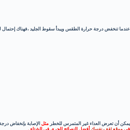
عندما تنخفض درجة حرارة الطقس ويبدأ سقوط الجليد ،فهناك إحتمال ل
يمكن أن تعرض العداء غير المتمرس للخطر
مثل
الإصابة بإنخفاض درجة
في
موقع ثقف نفسك
أفضل النصائح للجري في الشتاء .