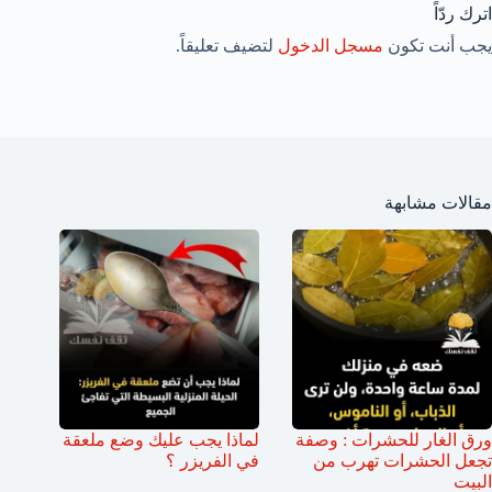
اترك ردّاً
يجب أنت تكون
مسجل الدخول
لتضيف تعليقاً.
مقالات مشابهة
ورق الغار للحشرات : وصفة
لماذا يجب عليك وضع ملعقة
تجعل الحشرات تهرب من
في الفريزر ؟
البيت