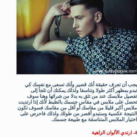
يجب أن تعرف حقيقة أنك قصير وأنك تسعى مع نفسك كي
تبدو بمظهر أكثر طولا وتناسقا ولذلك يمكنك أن تلجأ إلى
تفصيل ملابسك عند من تثق به بدلا من شرائها وهنا سوف
تحصل على ملابس في مقاس جسمك بالظبط لأنك إذا ارتديت
ملابس أكبر قليلا من مقاسك أو أقل من مقاسك فسوف تكون
النتيجة عكسية وستبدو أقصر من طولك ولذلك فاحرص على
اختيار الملابس المتناسقة مع طبيعة جسمك.
4- ارتدي الألوان الزاهية