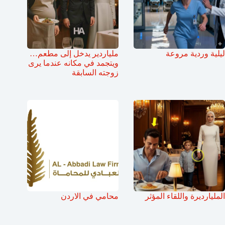
ليلية وردية مروعة
ملياردير يدخل إلى مطعم…
ويتجمد في مكانه عندما يرى
زوجته السابقة
المليارديرة واللقاء المؤثر
محامي في الاردن