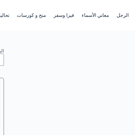
الرجل
معاني الأسماء
فيزا وسفر
منح و كورسات
تحالي
ال