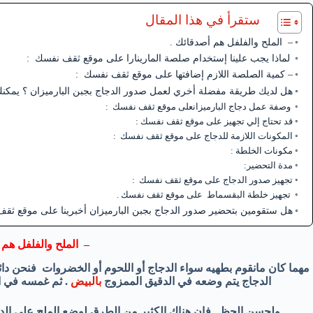
ستقرأ في هذا المقال
– الملح والفلفل هم أصدقائك .
لماذا يجب علينا إستخدام صلصة المارينارا على موقع ثقف نفسك :
– كمية الصلصة اللازم إضافتها على موقع ثقف نفسك :
هل لديك طريقة مفضلة أخري لعمل صدور الدجاج بجبن البارميزان ؟ يمكنك
وصفة عمل دجاج البارميزانعلى موقع ثقف نفسك :
قد تحتاج إلي تجهيز على موقع ثقف نفسك :
المكونات اللازمة للدجاج على موقع ثقف نفسك :
مكونات الخلطة :
مدة التحضير:
تجهيز صدور الدجاج على موقع ثقف نفسك :
تجهيز خلطة البقسماط على موقع ثقف نفسك .
هل ستقومين بتحضير صدور الدجاج بجبن البارميزان أخبرينا على موقع ثق
– الملح والفلفل هم 
مهما كان مانقوم بطهيه سواء الدجاج أو اللحوم أو الخضروات فنحن دائم
الدجاج يتم وضعه في الدقيق الممزوج
بالبيض
. ثم غمسه في ال
ولحسن الحظ , فإن هناك الكثير من الطرق لوضع الملح علي الد