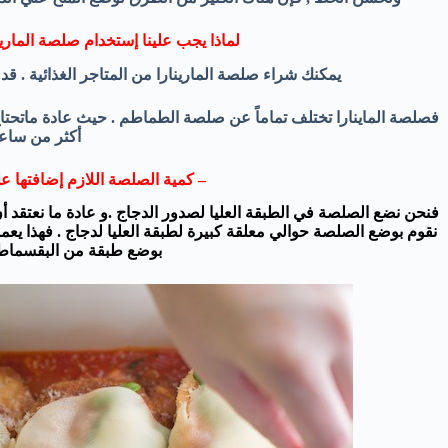
لماذا يجب علينا إستخدام صلصة المارين
يمكنك شراء صلصة المارينارا من المتاجر الغذائية . قد
فصلصة الماينارا تختلف تماماً عن صلصة الطماطم . حيث عادة ماتح
أكثر من ساعة
– كمية الصلصة اللازم إضافتها
عل
فنحن نضع الصلصة في الطبقة العليا لصدور الدجاج .و عادة ما نعتقد
نقوم بوضع الصلصة حوالي معلقة كبيرة لطبقة العليا لدجاج . فهذا 
بوضع طبقة من البقسماط