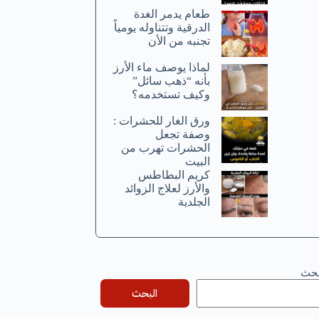
طعام يدمر الغدة
الدرقية وتتناوله يومياً
تجنبه من الأن
لماذا يوصف ماء الأرز
بأنه “ذهب سائل”
وكيف تستخدمه؟
ورق الغار للحشرات :
وصفة تجعل
الحشرات تهرب من
البيت
كريم البطاطس
والأرز لعلاج الزوائد
الجلدية
بحث
البحث