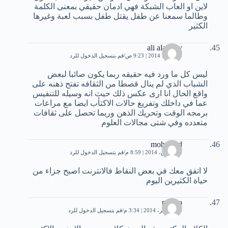
لاين او العاب الشبكة فهي ادمان حقيقي بمعنى الكلمة
وطالما سمعنا عن طفل يقتل طفل بسبب لعبة وغيرها
الكثير
ali alamery
5 مارس، 2014 | 9:23 ص
قم بتسجيل الدخول للرد
ليس كل ما ورد فيه حقيقه ربما يكون صائبا لبعض
الشباب الذي لم ينال قصطا من الثقافه تفتح ذهنه على
واقع الحال انا ارى عكس ذلك حيث انه وسيله للتنفيس
عما في داخلك وتفريغ حالات الاكتأب ايضا مع مراعات
برمجه الوقت وتحريك الذهن وربما تحصل على ثقافات
متعدده وفي شتى مجالات العلوم
mohamed
24 مارس، 2014 | 8:59 م
قم بتسجيل الدخول للرد
لا اتفق معك في بعض النقاط فالانترنت اصبح جزاء من
حياة الكثيرين اليوم
momo
15 سبتمبر، 2014 | 3:34 م
قم بتسجيل الدخول للرد