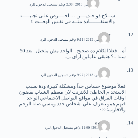
26 ديسمبر، 2013 | 2:30 م
قم بتسجيل الدخول للرد
ســلاح ذو حـديــــن … احــــرص علـى تجنبـــــه
والاستفـــــــادة منــه في نفـس الوقــت !!
Amr
26 ديسمبر، 2013 | 9:11 م
قم بتسجيل الدخول للرد
أه .. فعلا الكلام ده صحيح .. الواحد مش متخيل ..بعد 50
سنة ..؟ هنبقى عاملين ازاى -_-
علي
26 ديسمبر، 2013 | 9:27 م
قم بتسجيل الدخول للرد
فعلآ موضوع حساس جدآ ومشكلة كبيرة ودة بسبب
الاستخدام الخاطئ للانترنت لان معظم الشباب يقضون
اوقات الفراق في مواقع التواصل الاجتماعي الواحد
فيهم همو يتعرف علي اشخاص جدد وينسي صلة الرحم
والاقارب>>>
aymane
3 يناير، 2014 | 11:00 م
قم بتسجيل الدخول للرد