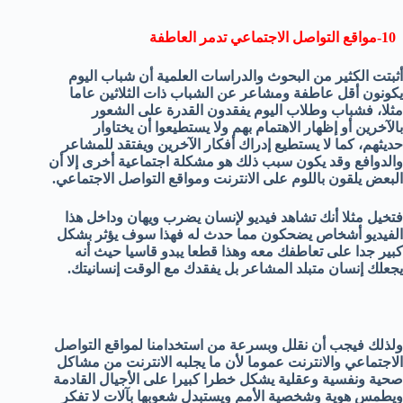
10-مواقع التواصل الاجتماعي تدمر العاطفة
أثبتت الكثير من البحوث والدراسات العلمية أن شباب اليوم
يكونون أقل عاطفة ومشاعر عن الشباب ذات الثلاثين عاما
مثلا، فشباب وطلاب اليوم يفقدون القدرة على الشعور
بالآخرين أو إظهار الاهتمام بهم ولا يستطيعوا أن يختاوار
حديثهم، كما لا يستطيع إدراك أفكار الآخرين ويفتقد للمشاعر
والدوافع وقد يكون سبب ذلك هو مشكلة اجتماعية أخرى إلا أن
البعض يلقون باللوم على الانترنت ومواقع التواصل الاجتماعي.
فتخيل مثلا أنك تشاهد فيديو لإنسان يضرب ويهان وداخل هذا
الفيديو أشخاص يضحكون مما حدث له فهذا سوف يؤثر بشكل
كبير جدا على تعاطفك معه وهذا قطعا يبدو قاسيا حيث أنه
يجعلك إنسان متبلد المشاعر بل يفقدك مع الوقت إنسانيتك.
ولذلك فيجب أن نقلل وبسرعة من استخدامنا لمواقع التواصل
الاجتماعي والانترنت عموما لأن ما يجلبه الانترنت من مشاكل
صحية ونفسية وعقلية يشكل خطرا كبيرا على الأجيال القادمة
ويطمس هوية وشخصية الأمم ويستبدل شعوبها بآلات لا تفكر