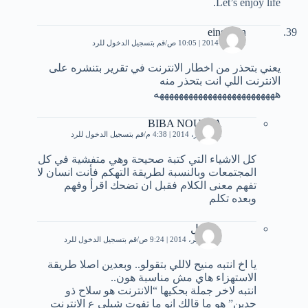
Let’s enjoy life.
einshtein
19 يناير، 2014 | 10:05 ص
قم بتسجيل الدخول للرد
يعني بتحذر من اخطار الانترنت في تقرير بتنشره على
الانترنت اللي انت بتحذر منه
هههههههههههههههههههههههههه
BIBA NOUSSA
21 فبراير، 2014 | 4:38 م
قم بتسجيل الدخول للرد
كل الاشياء التي كتبة صحيحة وهي متفشية في كل
المجتمعات وبالنسبة لطريقة التهكم فأنت انسان لا
تفهم معنى الكلام فقبل ان تضحك اقرأ وفهم
وبعده تكلم
مجهول
11 سبتمبر، 2014 | 9:24 ص
قم بتسجيل الدخول للرد
يا اخ انتبه منيح لاللي بتقولو.. وبعدين اصلا طريقة
الاستهزاء هاي مش مناسبة هون..
انتبه لاخر جملة بحكيها “الانترنت هو سلاح ذو
حدين” هو ما قالك انو ما تفوت شيلي ع الانترنت