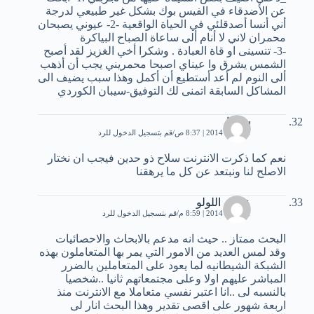
عن الأضدقاء في الفيس بوك بشكل غير طبيعي لدرجة
أني أنسا أصدقلئي في الحياة الواقعية -2- عيوني يصبحان
محمران لاني لا أنام ألى ساعاة الصباح البياكرة
-3- تنسينى او قاة العبادة . وشكرا أخي الغزيز لقد أصبح
الشمس يشرق وا عيناي اصبحا محمريني يجب أن أذهب
ألى النوم لم أعد أستطيع أن أكمل وهذا سبب يضيف الى
المشاكل السابقة اتمنى لك التوفيق-سيبان الكوردي
سوما
11 يناير، 2014 | 8:37 ص
قم بتسجيل الدخول للرد
نعم كما ذكرت الانترنت سلاح ذو حدين فيجب ان نختار
الاصلح لنا ونبتعد عن كل ما يرهقنا
عصام اللولو
11 يناير، 2014 | 8:59 م
قم بتسجيل الدخول للرد
البحث ممتاز .. حيث انه مدعم بالابحاث والاحصائيات
وقد لمس العديد من الامور التي يمر بها المتعاملون بهذه
الشبكة الشيطانيه لما يعود على المتعاملين بالضرر
المباشر عليهم اولا وعلى مجتمعاتهم ثانيا ..شخصيا
بالنسبه لى ..انا اعتبر نفسي متعاملا مع الانترنت منذ
اربعة شهور على اقصى تقدير وهذا البحث انار لى