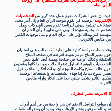
7- يتيح الانترنت للشركات الفرصة للسيطرة على وتوجيه
الرأي العام
حيث أن بعض الشركات تقوم بعمل عدد كبير من
الشخصيات
الإلكترونية
الوهمية كي تقوم بتوجيه الرأي العام إلى أمر محدد
فمثلا عند ترشيح سوني للرئاسة تقوم بعض الشركات بعمل
شخصيات وهمية مؤيدة لسوني حتى تظهر للرأي العام أن
مؤيدينه كثر وبذلك تؤثر على الرأي العام وعلى توجهات الكثير
من متابعي الانترنت.
وقد حصلت دراسة كندية على إجابة 278 طالب على استبيان
حول تغيير المناخ ثم تم تعيينه لعرضه في صفحة المناخ
الحقيقة وكذلك عرضة في صفحة وهمية أيضا عليها بعض
الشخصيات الوهمية لتحاول تقنع الطلاب بغير ما كانوا يعتقدون
حول حالة المناخ وكانت النتيجة أن تبدلت أفكار الطلاب حول
تغيير المناخ تماما، إذا فهذه الشخصيات والصفحات الوهمية
يمكنها التأثير بشكل سلبي جدا على أفكار وآراء متابعي
الانترنت.
8- الانترنت ينشر التطرف
إن مواقع التواصل الاجتماعي هي واحدة من من أهم أدوات
تجنيد المتطرفين ونشر الإرهاب وقد وجود أن بعض المنظمات