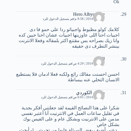
Ok
Hero Albyoffline
10 يناير، 2014 | 8:58 م
قم بتسجيل الدخول للرد
كلامك كولو مظبوط واجبياتو ردا على حمو فا دى
اجبيات احنا اللى عاوزينها اجبيات عشان احنا حبين كده
وانا زيك بصراحه بس مقتنع اكتر بلمقاله وفعلا الانترنت
بينشر التطرف دى حقيقه
الاء
11 يناير، 2014 | 4:29 ص
قم بتسجيل الدخول للرد
احسن احسنت مقالك رائع ولكنه فعلا ادمان فلا يستطيع
الانسان التخلي عنه ببساطة
سيبان الكوردي
11 يناير، 2014 | 6:05 ص
قم بتسجيل الدخول للرد
شكرا على هذا النصائح القيمة لقد جعلتني أفكر بجدية
في تقليل ساعات العمل في الانترنيت أنا أعتبر نفسي
مدمن على الانترنيت وبشكل عام و على الفيس بوك
بشكل خاص
_دعني أضيف بعض السيئاة عليها من تجربتي .1- أبحث