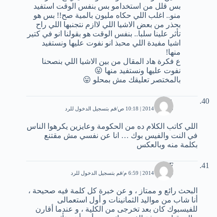
بس قلل من استخدامو بس بنفس الوقت استفيد
منو.. اغلب اللي حكاه مليون بالمية صح!! بس هو
بحذر من بعض الاشيا اللي لاازم نتجنبها اللي راح
تأثر علينا سلبا.. بنفس الوقت هو بقولنا انو في كتير
اشيا مفيدة اللي محبذ انو نفوت عليها ونستفيد
منها!
ع فكرة هاد المقال من بين الاشيا اللي بنصحنا
نفوت عليها ونستفيد منها 😛
بالمختصر تعليقك مش بمحلو 😛
علي
20 يناير، 2014 | 10:18 ص
قم بتسجيل الدخول للرد
اللي كاتب الكلام ده من الحكومة وعايزين يكرهوا الناس
في النت والفيس بوك … انا عن نفسي مش مقتنع
بكلمة منه وبالعكس
Dr.F
26 يناير، 2014 | 6:59 م
قم بتسجيل الدخول للرد
البحث رائع و ممتاز ، و عن خبرة كل كلمة فيه صحيحة ،
أنا شاب من مواليد الثمانينات و أول استعمالى
للفيسبوك كان بعد تخرجى من الكلية ، و عندما أقارن