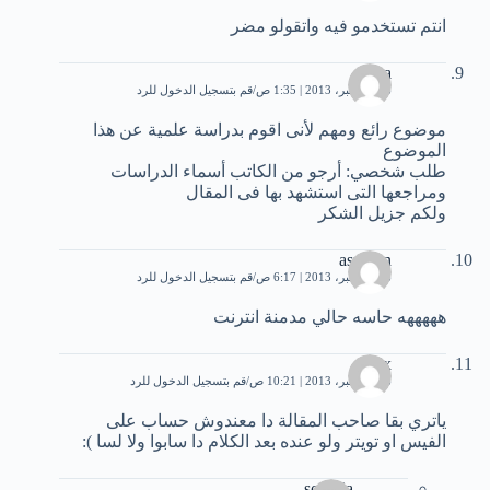
انتم تستخدمو فيه واتقولو مضر
rasha
26 ديسمبر، 2013 | 1:35 ص
قم بتسجيل الدخول للرد
موضوع رائع ومهم لأنى اقوم بدراسة علمية عن هذا
الموضوع
طلب شخصي: أرجو من الكاتب أسماء الدراسات
ومراجعها التى استشهد بها فى المقال
ولكم جزيل الشكر
asmhan
26 ديسمبر، 2013 | 6:17 ص
قم بتسجيل الدخول للرد
هههههه حاسه حالي مدمنة انترنت
flix
26 ديسمبر، 2013 | 10:21 ص
قم بتسجيل الدخول للرد
ياتري بقا صاحب المقالة دا معندوش حساب على
الفيس او تويتر ولو عنده بعد الكلام دا سابوا ولا لسا ):
soumia