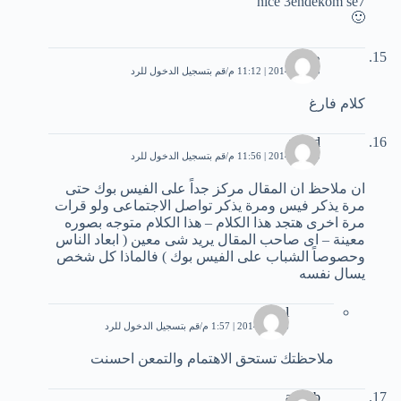
nice 3endekom se7
🙂
طارق
3 يناير، 2014 | 11:12 م
قم بتسجيل الدخول للرد
كلام فارغ
walid
3 يناير، 2014 | 11:56 م
قم بتسجيل الدخول للرد
ان ملاحظ ان المقال مركز جداً على الفيس بوك حتى
مرة يذكر فيس ومرة يذكر تواصل الاجتماعى ولو قرات
مرة اخرى هتجد هذا الكلام – هذا الكلام متوجه بصوره
معينة – اى صاحب المقال يريد شى معين ( ابعاد الناس
وحصوصاً الشباب على الفيس بوك ) فالماذا كل شخص
يسال نفسه
adel
6 يناير، 2014 | 1:57 م
قم بتسجيل الدخول للرد
ملاحظتك تستحق الاهتمام والتمعن احسنت
ayoub