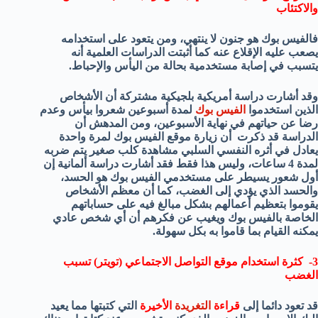
والاكتئاب
فالفيس بوك هو جنون لا ينتهي، ومن يتعود على استخدامه
يصعب عليه الإقلاع عنه كما أثبتت الدراسات العلمية أنه
يتسبب في إصابة مستخدمية بحالة من اليأس والإحباط.
وقد أشارت دراسة أمريكية بلجيكية مشتركة أن الأشخاص
الذين استخدموا
الفيس بوك
لمدة أسبوعين شعروا بيأس وعدم
رضا عن حياتهم في نهاية الأسبوعين، ومن المدهش أن
الدراسة قد ذكرت أن زيارة موقع الفيس بوك لمرة واحدة
يعادل في أثره النفسي السلبي مشاهدة كلب صغير يتم ضربه
لمدة 4 ساعات، وليس هذا فقط فقد أشارت دراسة ألمانية إن
أول شعور يسيطر على مستخدمي الفيس بوك هو الحسد،
والحسد الذي يؤدي إلى الغضب، كما أن معظم الأشخاص
يقوموا بتعظيم أعمالهم بشكل مبالغ فيه على حساباتهم
الخاصة بالفيس بوك ويغيب عن فكرهم أن أي شخص عادي
يمكنه القيام بما قاموا به بكل سهولة.
3- كثرة استخدام موقع التواصل الاجتماعي (تويتر) تسبب
الغضب
قد تعود دائما إلى
قراءة
التغريدة
الأخيرة
التي كتبتها مما يعيد