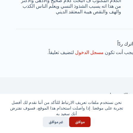
الكلام المكتوب ف البحث كلام صحيح والادهى والاكثر
من هذا انه يسبب الشذوذ النسي ويعلم الناس الكذب
والهف والنقص هيبة المعتقد الديني
اترك ردّاً
يجب أنت تكون
مسجل الدخول
لتضيف تعليقاً.
مقالات مشابهة
نحن نستخدم ملفات تعريف الارتباط للتأكد من أننا نقدم لك أفضل
تجربة على موقعنا. إذا واصلت استخدام هذا الموقع، فسوف نفترض
أنك سعيد به
موافق
غير موافق