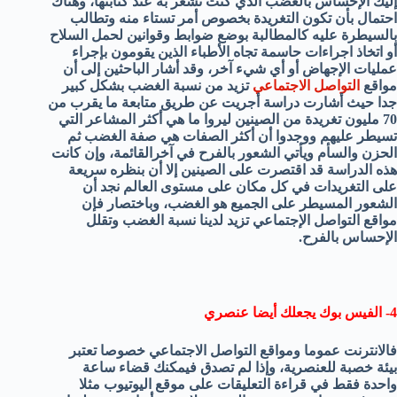
إليك الإحساس بالغضب الذي كنت تشعر به عند كتابتها، وهناك
احتمال بأن تكون التغريدة بخصوص أمر تستاء منه وتطالب
بالسيطرة عليه كالمطالبة بوضع ضوابط وقوانين لحمل السلاح
أو اتخاذ اجراءات حاسمة تجاه الأطباء الذين يقومون بإجراء
عمليات الإجهاض أو أي شيء آخر، وقد أشار الباحثين إلى أن
مواقع
التواصل الاجتماعي
تزيد من نسبة الغضب بشكل كبير
جدا حيث أشارت دراسة أجريت عن طريق متابعة ما يقرب من
70 مليون تغريدة من الصينين ليروا ما هي أكثر المشاعر التي
تسيطر عليهم ووجدوا أن أكثر الصفات هي صفة الغضب ثم
الحزن والسأم ويأتي الشعور بالفرح في آخرالقائمة، وإن كانت
هذه الدراسة قد اقتصرت على الصينين إلا أن بنظره سريعة
على التغريدات في كل مكان على مستوى العالم نجد أن
الشعور المسيطر على الجميع هو الغضب، وباختصار فإن
مواقع التواصل الإجتماعي تزيد لدينا نسبة الغضب وتقلل
الإحساس بالفرح.
4- الفيس بوك يجعلك أيضا عنصري
فالانترنت عموما ومواقع التواصل الاجتماعي خصوصا تعتبر
بيئة خصبة للعنصرية، وإذا لم تصدق فيمكنك قضاء ساعة
واحدة فقط في قراءة التعليقات على موقع اليوتيوب مثلا