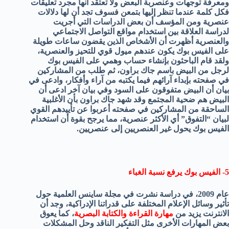
ومعرفة توجهات وعنصربة البعض ولا تعتقد أنها مجرد تعليقات
فكل كلمة عندما تنظر إليها بتمعن فسوف تجد أن لها دلالات
عنصرية ومن المؤسف أن بعض الدراسات التي أجريت
لدراسة العلاقة بين استخدام مواقع التواصل الاجتماعي
والعنصرية أظهرت أن الأشخاص الذين يقضون ساعات طويلة
على الفيس بوك يكون عندهم ميول قوي للتحيز والعنصرية،
ولقد قام الباحثون بإنشاء حساب وهمي على الفيس بوك
لرجل من البيض باسم جاك براون، ثم طلب من المشاركين
في صفحته بإبداء آرائهم فيما يكتبه من آراء وأفكار، وادعى في
بيان أن البيض متفوقون على السود وفي بيان آخر ادعى أن
البيض هم ضحية المجتمع وقد شهد جاك براون بأن الأغلبية
الساحقة من المشاركين في صفحته أعربوا عن تأييدهم القوي
لبيان “التفوق” أي الأكثر عنصرية، مما يرجح بقوة أن استخدام
الفيس بوك يحول غير العنصريين إلى عنصريين.
5- الفيس بوك يرفع نسبة الغباء
عام 2009، في دراسة نشرت في مجلة ساينس العلمية حول
تأثير وسائل الإعلام المختلفة على قدراتنا الإدراكية، وجد أن
الانترنت يزيد من
مهارة القراءة والكتابة البصرية
، كما يعوق
بعض المهارات الأخرى مثل التفكير الناقد وحل المشكلات