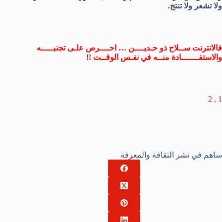
ولا تشعر ولا تنتج.
فالانترنت ســلاح ذو حـديــــن … احــــرص علـى تجنبـــــه
والاستفـــــــادة منــه في نفـس الوقــت !!
2
,
1
ساهم في نشر الثقافة والمعرفة