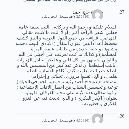
سعيدة حاج أحمد
10 يناير، 2014 | 2:58 م
قم بتسجيل الدخول للرد
السلام عليكم و رحمة الله و بركاته .. النت بصفة عامة
جعلني أشعر بالراحة أكثر , لو لا النت ما كتبت مقالي
الذي تمت قراءته من جميع الدول العربية و الذي كشف
مخطط أعداء الدين عنوان المقال ( الأيادي البيضاء حملة
مشبوهة و حلقة جديدة من حلقات علمنة المرأة
المسلمة ) و كذالك ما كنت تعرفت على أحبتي في الله
و اللواتي أحببتهن من كل قلبي و ها نحن نتبادل الزيارات
. بالنت إستطعنا أن نذكر عدد كبير من المسلمين بالله و
الطاعات بالنت تعلمت كيف أكافح الفساد و الظلم
بقلمي , و الخ , تقبلوا مروري , تحياتي و إحترامي
إمضاء سعيدة حاج أحمد رئيسة جمعية الحق في الحياة (
توعية و تحسيس الشباب من أخطار الآفات الإجتماعية )
ترقبوا مقالي هذه الأيام على مجلة الفرقان الكويتية
بعنوان ( الإيدز الفكري ) و الذي أتحدث فيه عن الغزو
الفكري و خطورته .
feriel
10 يناير، 2014 | 4:08 م
قم بتسجيل الدخول للرد