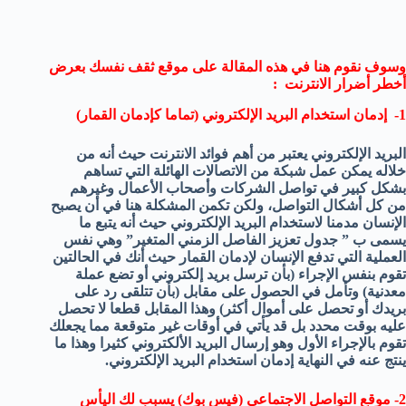
وسوف نقوم هنا في هذه المقالة على
موقع ثقف نفسك
بعرض
أخطر أضرار الانترنت :
1- إدمان استخدام البريد الإلكتروني (تماما كإدمان القمار)
البريد الإلكتروني يعتبر من أهم فوائد الانترنت حيث أنه من
خلاله يمكن عمل شبكة من الاتصالات الهائلة التي تساهم
بشكل كبير في تواصل الشركات وأصحاب الأعمال وغيرهم
من كل أشكال التواصل، ولكن تكمن المشكلة هنا في أن يصبح
الإنسان مدمنا لاستخدام البريد الإلكتروني حيث أنه يتبع ما
يسمى ب ” جدول تعزيز الفاصل الزمني المتغير” وهي نفس
العملية التي تدفع الإنسان لإدمان القمار حيث أنك في الحالتين
تقوم بنفس الإجراء (بأن ترسل بريد إلكتروني أو تضع عملة
معدنية) وتأمل في الحصول على مقابل (بأن تتلقى رد على
بريدك أو تحصل على أموال أكثر) وهذا المقابل قطعا لا تحصل
عليه بوقت محدد بل قد يأتي في أوقات غير متوقعة مما يجعلك
تقوم بالإجراء الأول وهو إرسال البريد الألكتروني كثيرا وهذا ما
ينتج عنه في النهاية إدمان استخدام البريد الإلكتروني.
2- موقع التواصل الاجتماعي (فيس بوك) يسبب لك اليأس