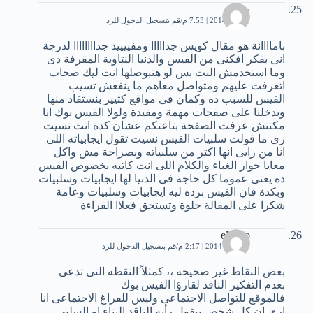
حمو
7 يناير، 2014 | 7:53 م
قم بتسجيل الدخول للرد
باماااانة هو مقال كويس جدااااا ومفييييد جداااااااا لدرجة
انى بفكر افكنى من الفيس والدنيا النتاوية المقرفة دى
وما استخدمش النت بس لو هتبوصلها انت ليك صحاب
اتعرفت عليهم ومتواصل معاهم ما ينفعش تسيب
الفيس للسبب ده وكمان فى مواقع كتيير بنستفاد منها
وبدخلنا على صفحات مهمة ومفيدة ولولا الفيس بوك انا
مكنتش عرفت الصفحة بتاعتكم عشان كدة انت نسيت
زى ما قولت سلبيات الفيس نسيت تقول ايجابياته اللى
انا من رايى انها اكتر من سلبياته وبصراحة مش واكل
معايا حوار الغباء والكلام اللى انت كاتبه بخصوص الفيس
ده يعنى عموما كل حاجة فى الدنيا لها ايجابيات وسلبيات
وبكدة فان الفيس برده ليه ايجابيات وسلبيات وعامة
شكرا على المقالة حلوة وتستحق فعلاا القراءة
elyano
10 يناير، 2014 | 2:17 م
قم بتسجيل الدخول للرد
بعض النقاط غير صحيحه ،، كمثلاً النقطه التى تدعى
بعدم التفكير الناقد لقارؤا الفيس بوك
فالموقع للتواصل الاجتماعى وليس للفراغ الاجتماعى انا
ارى ان كل شخص بيقول رأيه الناقد البناء او السلبى