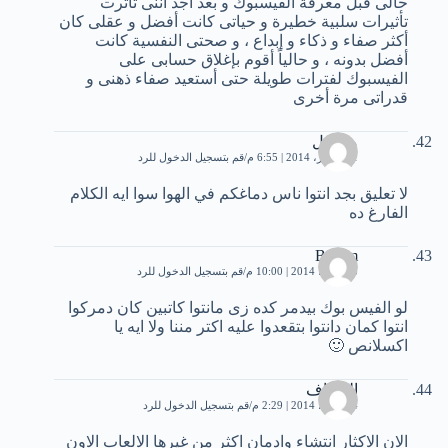
حالى قبل معرفة الفيسبوك و بعد أجد أننى تأثرت
تأثيرات سلبية خطيرة و حياتى كانت أفضل و عقلى كان
أكثر صفاء و ذكاء و إبداع ، و صحتى النفسية كانت
أفضل بدونه ، و حالياً أقوم بإغلاق حسابى على
الفيسبوك لفترات طويلة حتى أستعيد صفاء ذهنى و
قدراتى مرة أخرى
مجهول
21 فبراير، 2014 | 6:55 م
قم بتسجيل الدخول للرد
لا تعليق بجد انتوا ناس دماغكم في الهوا سوا ايه الكلام
الفارغ ده
Basem
3 مارس، 2014 | 10:00 م
قم بتسجيل الدخول للرد
لو الفيس بوك بيدمر كده زى مانتوا كاتبين كان دمركوا
انتوا كمان دانتوا بتقعدوا عليه اكتر مننا ولا ايه يا
اكسلانص 🙂
الصواف
4 مارس، 2014 | 2:29 م
قم بتسجيل الدخول للرد
الان الاكثار انتشاء وادمان اكثر من غيرها الالعاب الاون