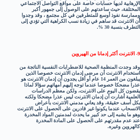
الإرهابية لديها حسابات خاصة على مواقع التواصل الاجتماعي
المختلفة، حيث ساعدتهم على الوصول إلى جمهور أكبر
وممارسة نفوذ أوسع للمتطرفين في كل مجتمع ، وقد وجدوا
أن الانترنت قد ساهم في زيادة نسب الكراهية التي تؤدي إلى
التطرف بنسبة 30 %.
9- الانترنت أكثر إدمانا من الهيروين
وقد وجدت المنظمة الصحية للاضطرابات النفسية الناتجة من
استخدام الانترنت أن مرضى إدمان الانترنت خصوصا الذين
يبلغون من العمر 14 عام أو أقل يجدون أن إدمان الانترنت هو
عذرا مضحكا خصوصا عندما توجه إليهم أمهاتهم سؤالا لماذا
يقضون كل اليوم على الانترنت، ولكن معظم الدراسات
العلمية أشارت أن إدمان الانترنت ليس عذرا مضحكا ولكنه
بكل أسف حقيقة، وقد يعاني مدمني الانترنت بأعراض
الانسحاب عندما يكونوا غير قادرين على الحصول على الانترنت
وهو ما يشبه إلى حد كبير ما يحدث لمدمنين المواد المخدرة
عند عدم مقدرتهم على الحصول على المادة المخدرة
كالهروين وغيره.