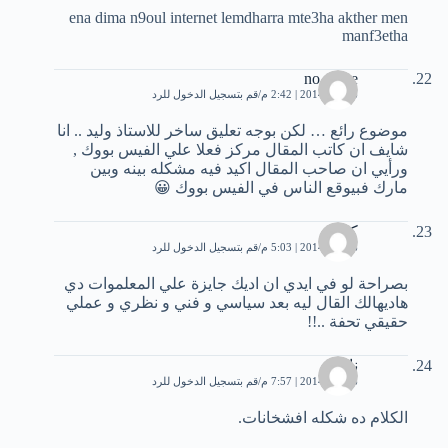
ena dima n9oul internet lemdharra mte3ha akther men
manf3etha
no name
6 يناير، 2014 | 2:42 م
قم بتسجيل الدخول للرد
موضوع رائع … لكن بوجه تعليق ساخر للاستاذ وليد .. انا
شايف ان كاتب المقال مركز فعلا علي الفيس بووك ,
ورأيي ان صاحب المقال اكيد فيه مشكله بينه وبين
مارك فبيوقع الناس في الفيس بووك 😀
كريم
6 يناير، 2014 | 5:03 م
قم بتسجيل الدخول للرد
بصراحة لو في ايدي ان اديك جايزة علي المعلموات دي
هاديهالك القال ليه بعد سياسي و فني و نظري و عملي
حقيقي تحفة ..!!
ناصر
6 يناير، 2014 | 7:57 م
قم بتسجيل الدخول للرد
الكلام ده شكله افشخانات.