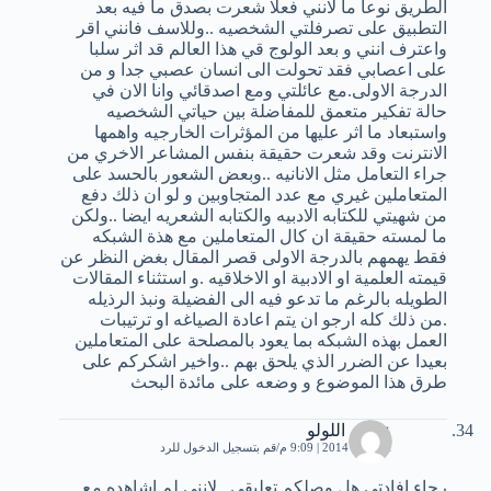
الطريق نوعا ما لانني فعلا شعرت بصدق ما فيه بعد
التطبيق على تصرفلتي الشخصيه ..وللاسف فانني اقر
واعترف انني و بعد الولوج قي هذا العالم قد اثر سلبا
على اعصابي فقد تحولت الى انسان عصبي جدا و من
الدرجة الاولى.مع عائلتي ومع اصدقائي وانا الان في
حالة تفكير متعمق للمفاضلة بين حياتي الشخصيه
واستبعاد ما اثر عليها من المؤثرات الخارجيه واهمها
الانترنت وقد شعرت حقيقة بنفس المشاعر الاخري من
جراء التعامل مثل الانانيه ..وبعض الشعور بالحسد على
المتعاملين غيري مع عدد المتجاوبين و لو ان ذلك دفع
من شهيتي للكتابه الادبيه والكتابه الشعريه ايضا ..ولكن
ما لمسته حقيقة ان كال المتعاملين مع هذة الشبكه
فقط يهمهم بالدرجة الاولى قصر المقال بغض النظر عن
قيمته العلمية او الادبية او الاخلاقيه .و استثناء المقالات
الطويله بالرغم ما تدعو فيه الى الفضيلة ونبذ الرذيله
.من ذلك كله ارجو ان يتم اعادة الصياغه او ترتيبات
العمل بهذه الشبكه بما يعود بالمصلحة على المتعاملين
بعيدا عن الضرر الذي يلحق بهم ..واخير اشكركم على
طرق هذا الموضوع و وضعه على مائدة البحث
عصام اللولو
11 يناير، 2014 | 9:09 م
قم بتسجيل الدخول للرد
رجاء افادتي هل وصلكم تعليقي ..لانني لم اشاهده مع