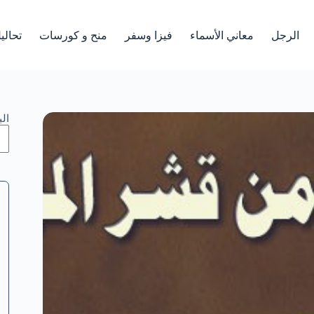
الرجل
معاني الأسماء
فيزا وسفر
منح و كورسات
تحالي
ال