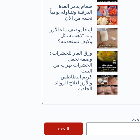
طعام يدمر الغدة
الدرقية وتتناوله يومياً
تجنبه من الأن
لماذا يوصف ماء الأرز
بأنه “ذهب سائل”
وكيف تستخدمه؟
ورق الغار للحشرات :
وصفة تجعل
الحشرات تهرب من
البيت
كريم البطاطس
والأرز لعلاج الزوائد
الجلدية
بحث
البحث