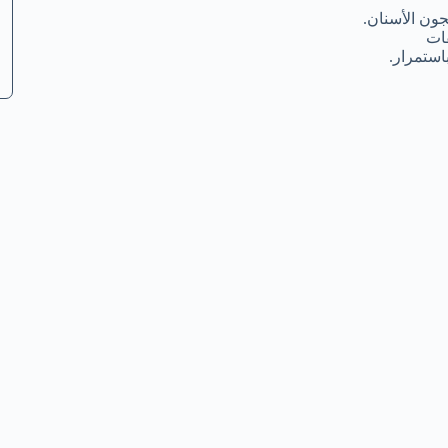
ون الأسنان.
ات
استمرار.