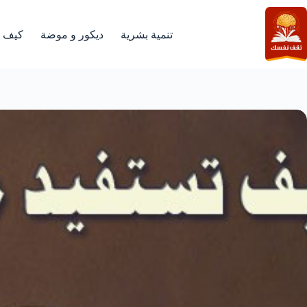
لتجاوز
لى
لمحتوى
تنمية بشرية
ديكور و موضة
كيف