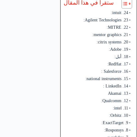
ستقرأ في هذا المقال
24. intuit:
23. Agilent Technologies:
22. MITRE:
21. mentor graphics:
20. citrix systems:
19. Adobe:
18. أبل:
17. RedHat:
16. Salesforce :
15. national instruments:
14. LinkedIn :
13. Akamai
12. Qualcomm:
11. intel:
10. Orbitz:
9. ExactTarget:
8. Rosponsys: