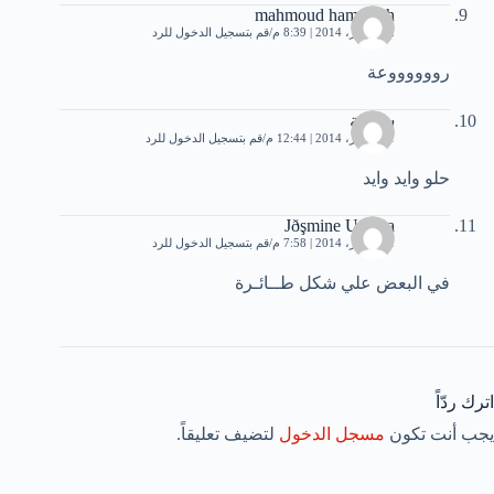
mahmoud hammash
12 فبراير، 2014 | 8:39 م
قم بتسجيل الدخول للرد
رووووووعة
سكينة
21 فبراير، 2014 | 12:44 م
قم بتسجيل الدخول للرد
حلو وايد وايد
Jðşmine Uşðma
21 فبراير، 2014 | 7:58 م
قم بتسجيل الدخول للرد
في البعض علي شكل طــائـرة
اترك ردّاً
يجب أنت تكون
مسجل الدخول
لتضيف تعليقاً.