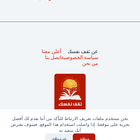
عن ثقف نفسك
أعلن معنا
سياسة الخصوصية
اتصل بنا
من نحن
نحن نستخدم ملفات تعريف الارتباط للتأكد من أننا نقدم لك أفضل
تجربة على موقعنا. إذا واصلت استخدام هذا الموقع، فسوف نفترض
جميع الحقوق محفوظة © ثقف نفسك 2025
أنك سعيد به
موافق
غير موافق