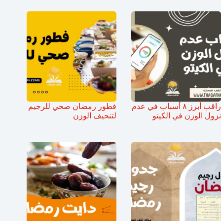
راقب أبرز ٨ أسباب في عدم
فطور رمضان صحي للرجيم
نزول الوزن في الكيتو
لتنحيف الوزن