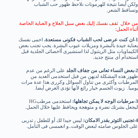
ولكن أيضا نتيجة للهرمونات نلاحظ ظهور حب الشباب
وتساقط الشعر.
من خلال
ثقف نفسك
إليك بعض سبل العلاج و العناية الخاصة
أثناء الحمل:
1-ان كنت عرضى لحب الشباب فكونى مستعدة.
احمى نفسك
بعناية جيدة بالبشرة ومزيلات عيوب البشرة. يجب تجنب بعض
الكيماويات مثل الريتنول لذا استشيرى أاخصائى الجلدية قبل
استخدام أى منتج جديد.
2-بعض النساء تعانى من جفاف الجلد
على الرغم من عدم
ظهور هذه المشكلة لديهن من قبل استخدمى العديد من
المرطبات وأكثرى من تناول السوائل وكررى هذا عدة مرات
يوميا. زيوت الجسم خيار رائع لأنها تؤدى الغرض أيضا.
3-مرطبات الوجه لا يمكن تجاهلها:
استخدمى مرطبHG
ليجعل بشرتك نضرة و متوهجة ويحافظ عليها خلال الحمل.
4-تجنبى التوتر بقدر الامكان:
ليس جيدا لك أو للطفل ، تدربى
على الجلوس صامته لبعض الوقت..و انغمسى فى التأمل.