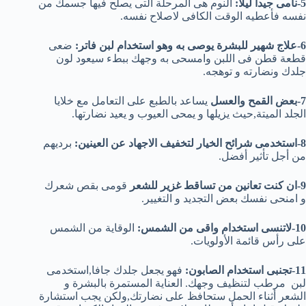
5-نامى جيدا ليلا:
النوم هى المرحلة التى يصلح فيها جسمك من
نفسه فأعطيه الوقت الكافى لاصلاح نفسه.
6-علاج شهير للبشرة يوصى به وهو استخدام لبن فاتر:
ضعى
قطعة قطن فى اللبن وامسحى به وجهك ببطء سيعود لون
جلدك ونضارته و توهجه.
7-بعض القمح والعسل
يساعد بالطبع على التعامل مع خلايا
الجلد الميتة,حيث يزيلها و يمحى العيوب و يعيد نضارتها.
8-استخدمى شرائح الخيار لتخفيف الاجهاد عن العينين:
برديهم
من أجل تأثير أفضل.
9-ان كنت تعانين من تساقط غزير للشعر
قومى بقص شعرك
و امنحى نفسك بعض التجديد و التغيير.
10-لاتنسى استخدام واقى من الشمس:
الوقاية من الشمس
على رأس قائمة الأولويات.
11-تجنبى استخدام الصابون:
فهو يجعل جلدك جافا,استخدمى
لبن مرطب لتنظيف وجهك. العناية المستمرة بالبشرة و
الشعر أثناء الحمل ستحافظ على نضارتك,ولكن يجب استشارة