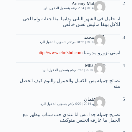
Amany Mohemad
25 يناير، 2014 | 2:34 م
قم بتسجيل الدخول للرد
انا حامل فى الشهر التانى ودايما ببقا جعانه ولما اجى
للاكل بيبقا ماليش نفس خالص
باسل محمد
30 يناير، 2014 | 10:36 ص
قم بتسجيل الدخول للرد
اتمني تزورو مدونتنا
http://www.elm3hd.com
Mha Eihab
5 مارس، 2014 | 7:45 م
قم بتسجيل الدخول للرد
نصائح جميله بس الكسل والخمول والنوم كيف اتخصل
منه
صله عثمان
14 مارس، 2014 | 9:20 م
قم بتسجيل الدخول للرد
نصايح جميله جدا -بس انا عندي حب شباب بيظهر مع
الحمل ما عارفه اتخلص منوكيف