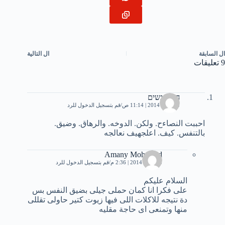
ال
السابقة
ال
التالية
9 تعليقات
חלום נשים
23 يناير، 2014 | 11:14 ص
قم بتسجيل الدخول للرد
ﺍﺣﺒﺒﺖ ﺍﻟﻨﺼﺎءﺡ. ﻭﻟﻜﻦ. ﺍﻟﺪﻭﺧﻪ. ﻭﺍﻟﺮﻫﺎﻕ. ﻭﺿﻴﻖ.
ﺑﺎﻟﺘﻨﻔﺲ. ﻛﻴﻒ. ﺍﻋﻠﺠﻬﻴﻒ ﻧﻌﺎﻟﺠﻪ
Amany Mohemad
25 يناير، 2014 | 2:36 م
قم بتسجيل الدخول للرد
السلام عليكم
على فكرا انا كمان حملى جيلى بضيق النفس بس
دة نتيجه للاكلات اللى فيها زيوت كتير حاولى تقللى
منها وتمنعى اى حاجة مقليه