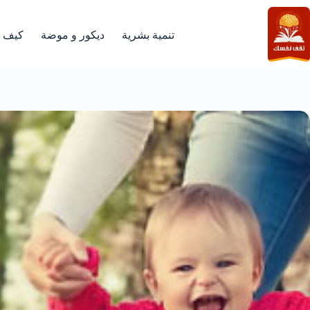
لتجاوز
لى
لمحتوى
تنمية بشرية
ديكور و موضة
كيف