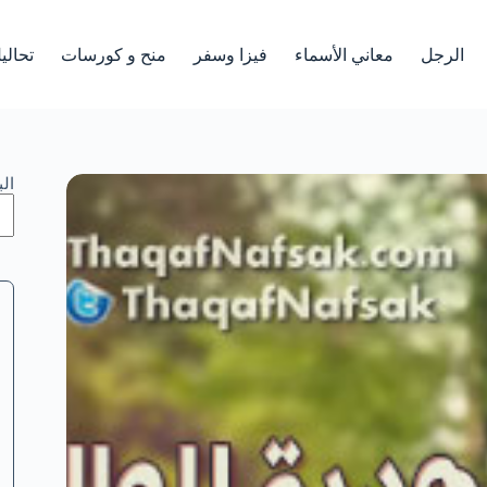
الرجل
معاني الأسماء
فيزا وسفر
منح و كورسات
تحالي
ال