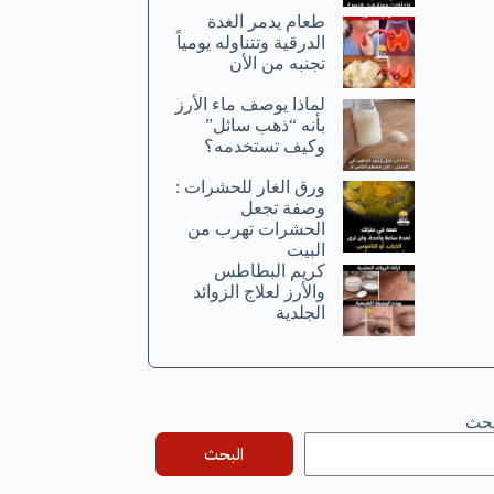
طعام يدمر الغدة
الدرقية وتتناوله يومياً
تجنبه من الأن
لماذا يوصف ماء الأرز
بأنه “ذهب سائل”
وكيف تستخدمه؟
ورق الغار للحشرات :
وصفة تجعل
الحشرات تهرب من
البيت
كريم البطاطس
والأرز لعلاج الزوائد
الجلدية
بحث
البحث