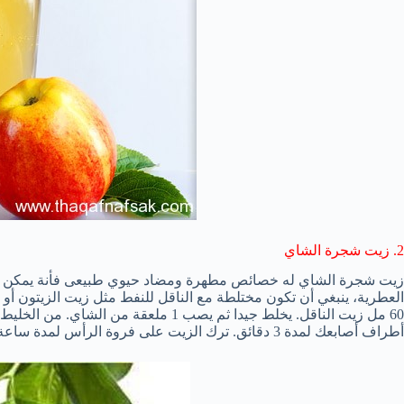
2.
زيت شجرة الشاي
زيت شجرة
الشاي له
خصائص مطهرة
و
مضاد حيوي طبيعى
فأنة يمكن 
العطرية
،
ينبغي أن تكون مختلطة
مع
الناقل للنفط
مثل
زيت الزيتون
أو 
60
مل زيت
الناقل
.
يخلط جيدا
ثم
ي
صب 1
ملعقة من الشاي.
من
الخليط
أطراف أصابعك
لمدة 3 دقائق
.
ترك
الزيت على
فروة الرأس
لمدة ساعة