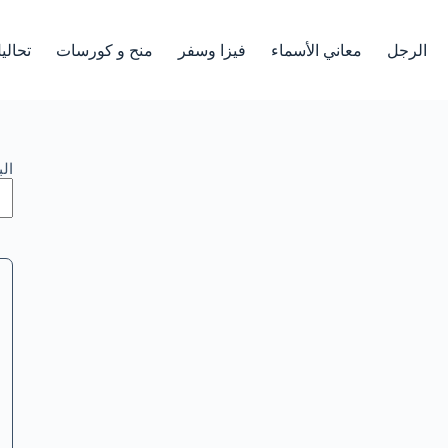
الرجل
معاني الأسماء
فيزا وسفر
منح و كورسات
تحالي
ال