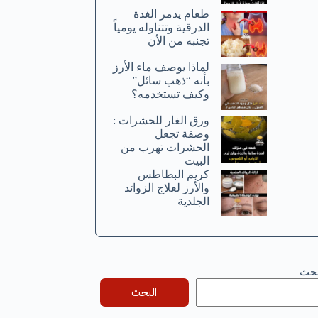
طعام يدمر الغدة
الدرقية وتتناوله يومياً
تجنبه من الأن
لماذا يوصف ماء الأرز
بأنه “ذهب سائل”
وكيف تستخدمه؟
ورق الغار للحشرات :
وصفة تجعل
الحشرات تهرب من
البيت
كريم البطاطس
والأرز لعلاج الزوائد
الجلدية
بحث
البحث