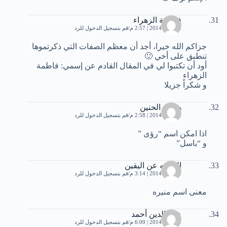
فاطمة الزهراء
2 أبريل، 2014 | 2:57 م
قم بتسجيل الدخول للرد
جزاكم الله خيرا، أجد أن معظم الصفات التي ذكرتموها
تنطبق على أخي 🙂
أود أن تكتبوا لي في المقال القادم عن إسمي: فاطمة
الزهراء
و شكراً جزيلا
همس الحنين
2 أبريل، 2014 | 2:58 م
قم بتسجيل الدخول للرد
اذا امكن اسم “رؤى ”
و “باسل”
الباحثه عن اليقين
2 أبريل، 2014 | 3:14 م
قم بتسجيل الدخول للرد
معنى اسم منيره
عﻻء الدين أحمد
2 أبريل، 2014 | 6:00 م
قم بتسجيل الدخول للرد