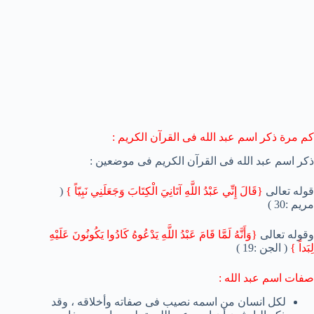
كم مرة ذكر اسم عبد الله فى القرآن الكريم :
ذكر اسم عبد الله فى القرآن الكريم فى موضعين :
قوله تعالى
{قَالَ إِنِّي عَبْدُ اللَّهِ آتَانِيَ الْكِتَابَ وَجَعَلَنِي نَبِيّاً }
(
مريم :30 )
وقوله تعالى
{وَأَنَّهُ لَمَّا قَامَ عَبْدُ اللَّهِ يَدْعُوهُ كَادُوا يَكُونُونَ عَلَيْهِ
لِبَداً }
( الجن :19 )
صفات اسم عبد الله :
لكل انسان من اسمه نصيب فى صفاته وأخلاقه ، وقد