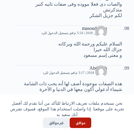
والصات دى فعلا مووده وفى صفات تانيه كتير
متذكرتش
لكم جزيل الشكر
masoud khan
17 فبراير، 2018 | 5:54 م
قم بتسجيل الدخول للرد
السلام عليكم ورحمة الله وبركاته
جزاك الله خيرا
و معنى إسم مسعود
Abdullah
5 مارس، 2018 | 3:17 م
قم بتسجيل الدخول للرد
هذه الصفات موجودة أضف لها أنه يحب ذات الشامة
شيماء أدعولي أكون معها في الدنيا و الأخرة
روان
نحن نستخدم ملفات تعريف الارتباط للتأكد من أننا نقدم لك أفضل
21 يناير، 2019 | 6:57 م
قم بتسجيل الدخول للرد
تجربة على موقعنا. إذا واصلت استخدام هذا الموقع، فسوف نفترض
أنك سعيد به
حلو ، كل الصفات موجودة بالأسم
موافق
غير موافق
وأضف لذلك انه خجول لكن ما كثير
وكتوم بعض الشي. وشكراً