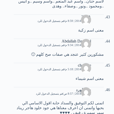
لاسم حنان.. واسم عبد المنعم ..واسم وسيم ..و انيس
..ومحمود ..ونور ..وصفاء.. وهدى
ZINA
2 أبريل، 2014 | 8:59 م
قم بتسجيل الدخول للرد
معنى اسم زكية
Abdallah Daaboul
2 أبريل، 2014 | 9:34 م
قم بتسجيل الدخول للرد
مشكورين كثير عنجد هي صفات صح كلهم 🙂
chaimae
3 أبريل، 2014 | 5:18 م
قم بتسجيل الدخول للرد
معنى اسم شيماء
جنه الورد
4 أبريل، 2014 | 8:57 ص
قم بتسجيل الدخول للرد
اتمنى لكم التوفيق والسداد حابة اقول الاسامي الي
بحبها واتمنى ان اعرف معناها هي جود خلود هاجر ريناد
سمر سميرة رفيف . ♥♥♥♥