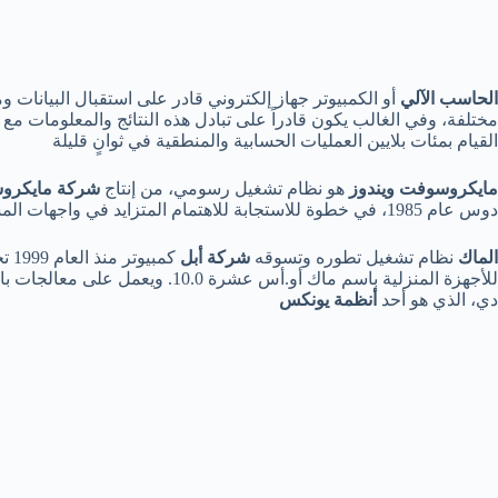
الحاسب الآلي
أو الكمبيوتر جهاز إلكتروني قادر على استقبال البيانات 
مختلفة، وفي الغالب يكون قادراً على تبادل هذه النتائج والمعلومات م
القيام بمئات بلايين العمليات الحسابية والمنطقية في ثوانٍ قليلة
مايكروسوفت ويندوز
هو نظام تشغيل رسومي، من إنتاج
شركة مايكرو
دوس عام 1985، في خطوة للاستجابة للاهتمام المتزايد في واجهات المستخدم الرسومية .
الماك
نظام تشغيل تطوره وتسوقه
شركة أبل
للأجهزة المنزلية باسم ماك أو.أس عش
دي، الذي هو أحد
أنظمة يونكس