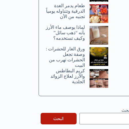
طعام يدمر الغدة
الدرقية وتتناوله يومياً
تجنبه من الأن
لماذا يوصف ماء الأرز
بأنه “ذهب سائل”
وكيف تستخدمه؟
ورق الغار للحشرات :
وصفة تجعل
الحشرات تهرب من
البيت
كريم البطاطس
والأرز لعلاج الزوائد
الجلدية
بحث
البحث