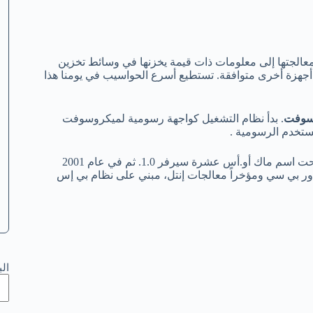
ومعالجتها إلى معلومات ذات قيمة يخزنها في وسائط تخزين
ع أجهزة أخرى متوافقة. تستطيع أسرع الحواسيب في يومنا هذا
سوفت
. بدأ نظام التشغيل كواجهة رسومية لميكروسوفت
كمبيوتر منذ العام 1999 تحت اسم ماك أو.أس عشرة سيرفر 1.0. ثم في عام 2001
رة 10.0. ويعمل على معالجات باور بي سي ومؤخراً معالجات إنتل، مبني على نظام بي إس
ال