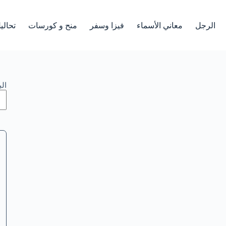
الرجل
معاني الأسماء
فيزا وسفر
منح و كورسات
تحالي
ال