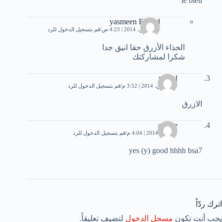
le bleu
yasmeen Elsayd
21 مارس، 2014 | 4:23 ص
قم بتسجيل الدخول للرد
الحذاء الأزرق حقا انيق جدا
شكرا لمشاركتك
manal
19 مارس، 2014 | 3:52 م
قم بتسجيل الدخول للرد
الازرق
asmae
2 أبريل، 2014 | 4:04 م
قم بتسجيل الدخول للرد
yes (y) good hhhh bsa7
اترك ردّاً
يجب أنت تكون
مسجل الدخول
لتضيف تعليقاً.