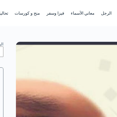
الرجل
معاني الأسماء
فيزا وسفر
منح و كورسات
تحالي
ال