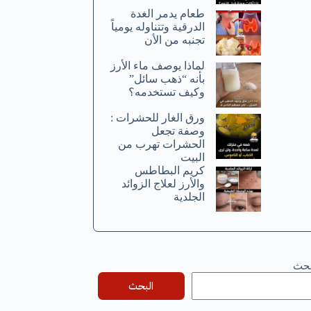
طعام يدمر الغدة
الدرقية وتتناوله يومياً
تجنبه من الأن
لماذا يوصف ماء الأرز
بأنه “ذهب سائل”
وكيف تستخدمه؟
ورق الغار للحشرات :
وصفة تجعل
الحشرات تهرب من
البيت
كريم البطاطس
والأرز لعلاج الزوائد
الجلدية
بحث
البحث