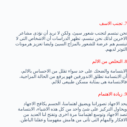
7. تجنب الاسف
نحن نبتسم لتجنب شعور سيئ، ولكن لا نريد أن نؤذى مشاعر
الاخرين لذلك نحن نبتسم، تظهر الدراسات أن الاشخاص التى لا
تبتسم هم عرضة للشعور بالمزاج السيئ وايضا تعزيز هرمونات
التوتر لديهم.
8. التخلص من الالم
الابتسامة والضحك على حد سواء تقلل من الاحساس بالالم،
أن الابتسامة تطلق الاندورفين فهو يرفع من الحالة المزاجية،
فالابتسامة هى بمثابة مسكن طبيعى للالم.
9. زيادة الاهتمام
يحد الاجهاد تصوراتنا ويضيق اهتمامنا، الجسم يكافح الاجهاد
ويحاول التركيز على شئ واحد من كل هذه الاشياء، الابتسامة
تصد الاجهاد وتوسع اهتمامنا مرة اخرى وتفتح لنا العديد من
الافكار والمهام التى تأتى من هامش مفهومنا وعقلنا الباطن.