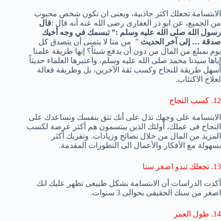
الابتسامة تجعلك اكثر جاذبية، ويعنى ان تكون شخص محبوب
من الجميع، عن ابو ذر الغفارى رضى الله عنه أنه قال :
قال
رسول الله صلى الله عليه وسلم :” تبسمك في وجه أخيك
صدقة … إلى آخر الحديث
” من منا لا يتمنى أن يتصدق كل
يوم بمبلغ من المال من دون أن يدفع شيئاً؟ إنها طريقة علمنا
إياها سيدنا محمد صلى الله عليه وسلم، واعتبرها العلماء حديثاً
أسهل طريقة للنجاح وكسب ثقة الآخرين، بل وطريقة فعالة
لعلاج الاكتئاب.
12. كسب النجاح
الابتسامة على وجهك تدل على أنك تثق بنفسك وتساعدك على
النجاح فى عملك،
أولئك الذين
يبتسمون
هم أكثر عرضة ل
كسب
المزيد من المال
من خلال
نصائح
و
زيادات. وتقربك أكثر
بسهولة
مع
الأفكار والأعمال الى
التطورات
المقدمة.
13. تجعلك
تبدو اضغر سنا
أكدت الدراسات أن الابتسامة بشكل طبيعى تظهر عليك انك
اصغر من سنك الحقيقى بحوالى 3 سنوات.
14. طول العمر