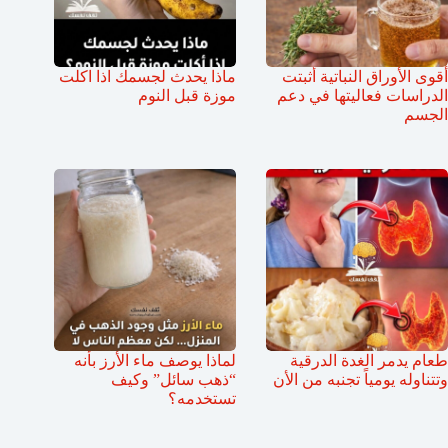
أقوى الأوراق النباتية أثبتت
ماذا يحدث لجسمك اذا اكلت
الدراسات فعاليتها في دعم
موزة قبل النوم
الجسم
طعام يدمر الغدة الدرقية
لماذا يوصف ماء الأرز بأنه
وتتناوله يومياً تجنبه من الأن
“ذهب سائل” وكيف
تستخدمه؟