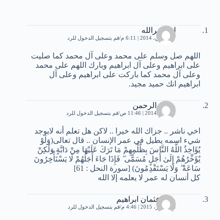
استغفرالله
27 مارس، 2014 | 6:11 م
قم بتسجيل الدخول للرد
اللهم صل وسلم على محمد وعلى آل محمد كما صليت
على ابراهيم وعلى آل ابراهيم وبارك اللهم على محمد
وعلى آل محمد كما باركت على ابراهيم وعلى آل
ابراهيم انك حميد مجيد.
محب الرحمن
1 أبريل، 2014 | 11:46 ص
قم بتسجيل الدخول للرد
اخي ناشر .. جزاك الله خيرا .. لاكن هل تعلم أنه لايوجد
شيء اسمه يطيل في عمر الإنسان .. قال تعالى(وَلَوْ
يُؤَاخِذُ اللَّهُ النَّاسَ بِظُلْمِهِمْ مَا تَرَكَ عَلَيْهَا مِنْ دَابَّةٍ وَلَٰكِنْ
يُؤَخِّرُهُمْ إِلَىٰ أَجَلٍ مُسَمًّى ۖ فَإِذَا جَاءَ أَجَلُهُمْ لَا يَسْتَأْخِرُونَ
سَاعَةً ۖ وَلَا يَسْتَقْدِمُونَ) [سورة النحل : 61]
كل أنسان له عمر لا يعلمه إلا الله
منار عثمان ابراهيم
28 أكتوبر، 2015 | 4:46 م
قم بتسجيل الدخول للرد