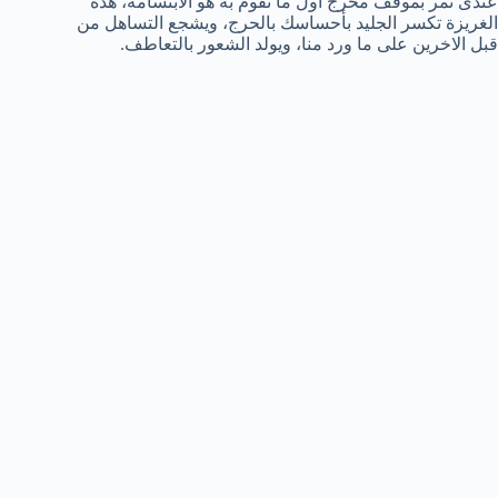
عندى تمر بموقف محرج اول ما تقوم به هو الابتسامة، هذه
الغريزة تكسر الجليد بأحساسك بالحرج، ويشجع التساهل من
قبل الاخرين على ما ورد منا، ويولد الشعور بالتعاطف.