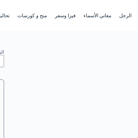
الرجل
معاني الأسماء
فيزا وسفر
منح و كورسات
تحالي
ال