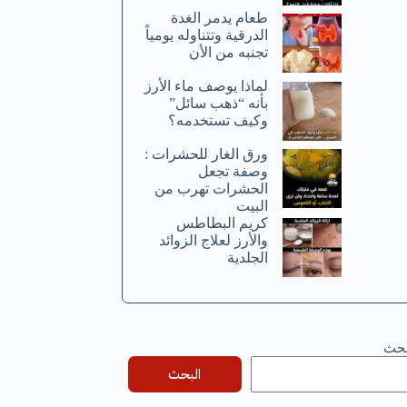
طعام يدمر الغدة
الدرقية وتتناوله يومياً
تجنبه من الأن
لماذا يوصف ماء الأرز
بأنه “ذهب سائل”
وكيف تستخدمه؟
ورق الغار للحشرات :
وصفة تجعل
الحشرات تهرب من
البيت
كريم البطاطس
والأرز لعلاج الزوائد
الجلدية
بحث
البحث