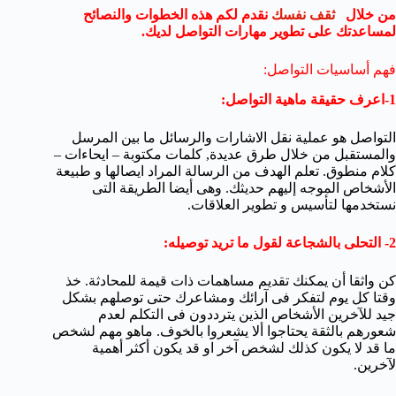
من خلال
ثقف نفسك
نقدم لكم هذه الخطوات والنصائح
لمساعدتك على تطوير مهارات التواصل لديك.
فهم أساسيات التواصل:
1-اعرف حقيقة ماهية التواصل:
التواصل هو عملية نقل الاشارات والرسائل ما بين المرسل
والمستقبل من خلال طرق عديدة, كلمات مكتوبة – ايحاءات –
كلام منطوق. تعلم الهدف من الرسالة المراد ايصالها و طبيعة
الأشخاص الموجه إليهم حديثك. وهى أيضا الطريقة التى
نستخدمها لتأسيس و تطوير العلاقات.
2- التحلى بالشجاعة لقول ما تريد توصيله:
كن واثقا أن يمكنك تقديم مساهمات ذات قيمة للمحادثة. خذ
وقتا كل يوم لتفكر فى آرائك ومشاعرك حتى توصلهم بشكل
جيد للآخرين الأشخاص الذين يترددون فى التكلم لعدم
شعورهم بالثقة يحتاجوا ألا يشعروا بالخوف. ماهو مهم لشخص
ما قد لا يكون كذلك لشخص آخر او قد يكون أكثر أهمية
لآخرين.