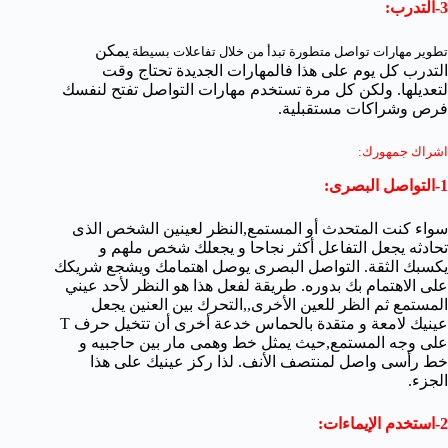
3-التدرب:
يمكن
تطوير مهارات تواصل متطورة تبدأ من خلال تفاعلات بسيطة
التدرب كل يوم على هذا فالمهارات الجديدة تحتاج وقت
لتعديلها. ولكن كل مرة تستخدم مهارات التواصل تفتح لنفسك
فرص وشراكات مستقبلية.
اشراك جمهورك:
1-التواصل البصرى:
سواء كنت المتحدث أو المستمع,النظر لعينين الشخص الذى
تحادثه يجعل التفاعل أكثر نجاحا و يجعلك شخص ملهم و
يكسبك الثقة. التواصل البصرى يوصل اهتمامك ويشجع شريكك
على الاهتمام بك بدوره. طريقة لفعل هذا هو النظر لأحد عيني
المستمع ثم الظر للعين الأخرى,,التحرك بين العنين يجعل
عينيك لامعة و متقدة بالحماس خدعة أخرى أن تتخيل حرف T
على وجه المستمع,حيث يمثل خط وهمى مار بين حاجبيه و
خط رأسى واصل لمنتصف الأنف. لذا ركز عينيك على هذا
الجزء.
2-استخدم الإيماءات: