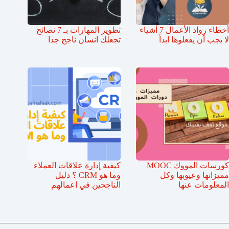
أخطاء رواد الأعمال 7 أشياء
تطوير المهارات بـ 7 نصائح
لا يجب أن يفعلوها ابداً
تجعلك انسان ناجح جدا
كورسات المووك MOOC
كيفية إدارة علاقات العملاء
مميزاتها وعيوبها وكل
وما هو CRM ؟ دليل
المعلومات عنها
الناجحين في اعمالهم