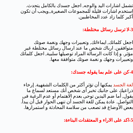
تشمل اشارات اليد والوجه,
اجعل جسدك بالكامل يتحدث.
استخدم اشارات قليلة للمجموعات الصغيرة,,ويجب أن تكون
أكبر كلما زاد عدد المخاطبين.
3-لا ترسل رسائل مختلطة:
اجعل كلماتك, ايماءاتك, وتعبيرات وجهك ونغمة صوتك
متوافقين. ارباك شخص ما عند ارسال رسائل مختلطة غير
مؤثر. و إذا كانت الرسالة المراد توصيلها سلبية, اجعل كلماتك
وتعبيرات وجهك و نغمة صوتك متوافقة معها.
4-كن على علم بما يقوله جسدك:
لغة الجسد
يمكنها أن تؤثر أكثر من الكلمات الشفهية. إرخاء
ذراعيك على جانبك تخبر أى شخص أنك مستعد لسماع ما
يقول, أما ضم اليدين توحى بعدم الاهتمام أو عدم الرغبة فى
التواصل. عادة يمكن للغة الجسد أن تنهى الحوار قبل أن يبدأ.
بعض الأوضاع قد تصعب من سلاسة المحادثة و استمرارها.
5-اكد على الاراء و المعتقدات البناءة: