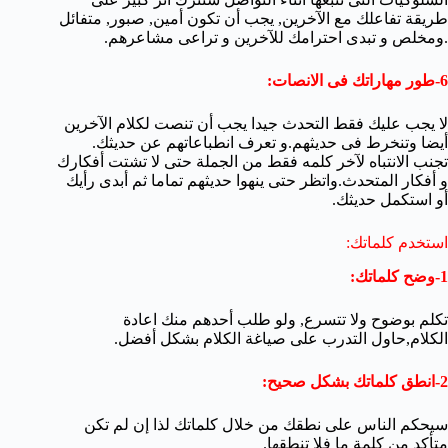
طريقة تفاعلك مع الآخرين, يجب أن تكون أمين, صبور, متفائل
.ومخلص و تبدى احترامك للآخرين و تراعى مشاعرهم.
6-طور مهاراتك فى الانصات:
لا يجب عليك فقط التحدث جيدا يجب أن تنصت لكلام الآخرين
أيضا وتنخرط فى حديثهم.و تعرف انطباعاتهم عن حديثك.
تجنب الانتباه لآخر كلمه فقط من الجملة حتى لا تشتت أفكارك
و أفكار المتحدث.واتظر حتى ينهوا حديثهم تماما ثم أبدى رأيك
أو استكمل حديثك.
استخدم كلماتك:
1-وضح كلماتك:
تكلم بوضوح ولا تتسرع, ولو طلب أحدهم منك اعادة
الكلام,حاول التدرب على صياغة الكلام بشكل أفضل.
2-انطق كلماتك بشكل صحيح:
سيحكم الناس على نطقك من خلال كلماتك لذا إن لم تكن
متأكد من كلمة ما فلا تنطقها.