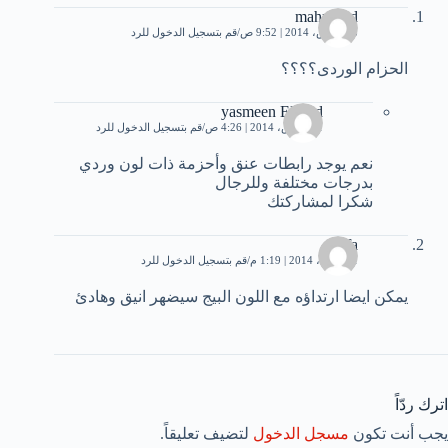
mahmoud
18 مارس، 2014 | 9:52 ص
قم بتسجيل الدخول للرد
الحزام الوردى؟؟؟؟
yasmeen Elsayd
21 مارس، 2014 | 4:26 ص
قم بتسجيل الدخول للرد
نعم يوجد رابطات عنق وأحزمة ذات لون وردي
بدرجات مختلفة وللرجال
شكرا لمشاركتك
safa
21 أبريل، 2014 | 1:19 م
قم بتسجيل الدخول للرد
يمكن ايضا ارتداؤه مع اللون البيج سيضهر انيق وهادئ
اترك ردّاً
يجب أنت تكون
مسجل الدخول
لتضيف تعليقاً.