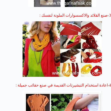
3-صنع القلائد والاكسسوارات الملونة لنفسك :
4-اعادة استخدام التيشيرتات القديمة في صنع حقائب جميلة :