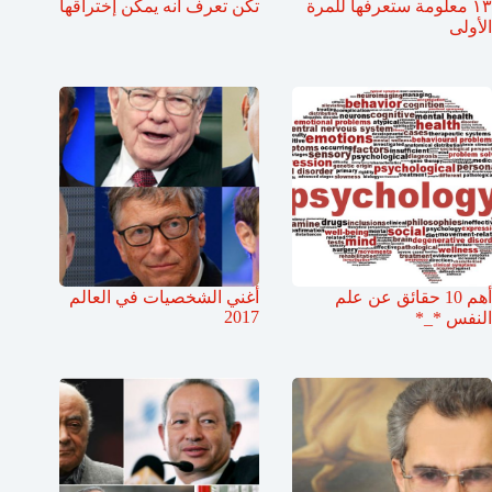
١٣ معلومة ستعرفها للمرة
تكن تعرف أنه يمكن إختراقها
الأولى
أهم 10 حقائق عن علم
أغني الشخصيات في العالم
2017
النفس *_*