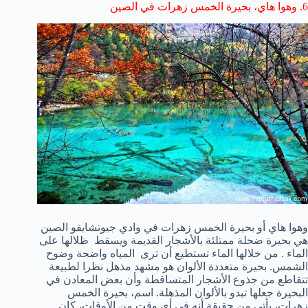
6
.
وهوا
هاي
،
بحيرة
الخمس
زهرات
في
الصين
وهوا
هاي
أو
بحيرة
الخمس
زهرات
في
وادي
جيوتشايقو
الصين
هي بحيرة
ضحلة ممتلئة با
لأشجار القديمة
ويسقط ظلالها على
الماء .
من
خلالها الماء تستطيع أن ترى
المياه واضحة
وضوح
الشمس.
بحيرة
متعددة الألوان
هو مشهد
مذهل
نظرا لطبيعة
تتقاطع
من
جذوع الأشجار
المتساقطة و
أن
بعض المعادن
في
البحيرة
جعلها تبدو
ب
الألوان
ال
مذهلة.
اسم
،
بحيرة
ال
خمس
زهرات
،
يأتي من حقيقة
أنه في أي
وقت من الأوقات،
كان