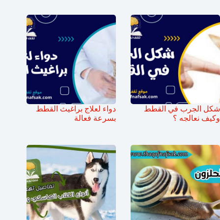
شكل الجرب في القطط
دواء لعلاج براغيث القطط
وكيف نعالجه ؟
بسرعة فعالة