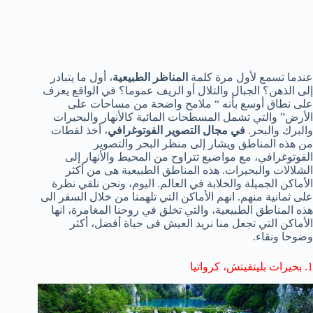
عندما تسمع
لأول مرة
كلمة
المناظر الطبيعية
، أول ما يتبادر
إلى
الذهن؟
الجبال
والتلال
أو
الريف
عموما؟
في الواقع
يعرف
على نطاق أوسع
بأنه “
ملامح واضحة
من
مساحات على
الأرض
”
والتي تشمل
المسطحات المائية
كالأنهار
والبحيرات
والبرك
والبحر.
في
مجال التصوير الفوتوغرافي
،
أخذ لقطات
من
هذه المناطق
ويشار إلى
منظر البحر
والتصوير
الفوتوغرافي،
مع
مواضيع تتراوح
من المحيط
والأنهار
إلى
الشلالات
والبحيرات.
هذه المناطق
الطبيعية هى من
أكثر
الأماكن
الجميلة و
الخلابة
في العالم
.
اليوم
، ونحن
نلقي نظرة
على
ثمانية منهم
.
انهم
الأماكن التي
تلهمنا
من خلال السفر الى
هذه المناطق الطبيعية
، و
التي
تخلق
في
روحنا
المغامرة
، انها
الأماكن التي تجعل
منا نريد
العيش
فى حياة
أفضل
،
أكثر
وضوحا
ونقاء.
1
.
بحيرات
بليتفيتش
،
كرواتيا