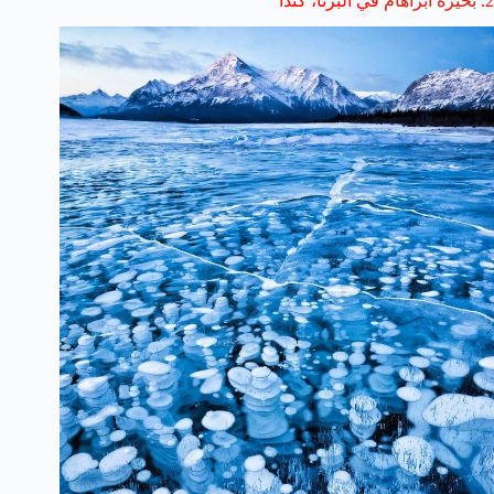
2
.
بحيرة
ابراهام
في ألبرتا
،
كندا