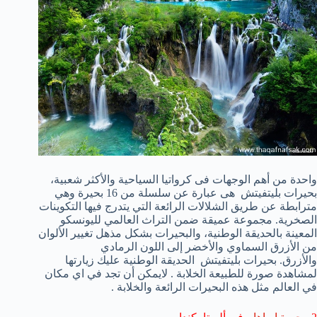
واحدة من أهم الوجهات فى
كرواتيا
السياحية والأكثر شعبية
،
بحيرات
بليتفيتش
هى عبارة عن سلسلة
من
16 بحيرة
و
هي
مترابطة
عن طريق
الشلالات
الر
ائعة
التي
يتدرج فيها
التكوينات
الصخرية
.
مجموعة عميقة
ضمن
التراث العالمي
لليونسكو
المعينة
بالحد
يقة الوطنية
، والبحيرات
بشكل مذهل
تغيير
الألوان
من
الأزرق السماوي
والأخضر
إلى اللون الرمادي
والأزرق.
بحيرات
بليتفيتش
الحديقة الوطنية
عليك زيارتها
لمشاهدة
صورة للطبيعة الخلابة . لايمكن أن تجد في اي مكان
في العالم مثل هذه البحيرات الرائعة والخلابة .