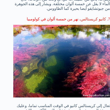
الماء
لا يقل عن خمسة
ألوان مختلفة
.
ويشار إلى
هذه الجوهرة
من
جيوتشايقو
أيضا بحيرة
كما
الطاووس.
7
.
كانيو
كريستالس
،
نهر
من خمسة ألوان
في
كولومبيا
تعال إلى
كريستالس
كانيو
في
الوقت المناسب تماما
، وعليك