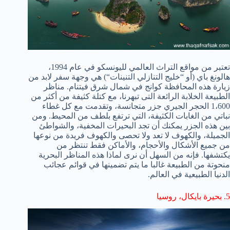
تعتبر
من مواقع التراث
العالمي لليونسكو
في عام 1994
،
هالونغ
باي (
أو
“
خليج
التنازلي
التنينات
“) هي
وجهة سفر
لابد من
زيارة هذه
المحافظة
كوانج
في شمال شرق
فيتنام
. مناظر
الطبيعة الخلابة الرائعة التى تبهرنا
،
مع كتلة
كثيفة من
أكثر من
1،600
الحجر الجيري
جزر
متجانسة
، وتقدمت
مع كل
غطاء
نباتي من
الغابات
الكثيفة
،
التي ترتفع
بلطف
من
المحيط.
ومن
بين هذه
الجزر
يمكنك أن تجد
البحيرات
المخفية
، والشواطئ
الجميلة، و
الكهوف
لا تعد ولا تحصى
و
الكهوف
فريدة من نوعها
من جميع الأشكال و
الأحجام، والأماكن
فقط
تنتظر من
يكتشفها
.
فإنه من السهل
أن نرى لماذا
هذه
المناظر البحرية
منحوتة
من الطبيعة
غالبا ما يتم
تضمينها في
قوائم
عجائب
الدنيا الطبيعية في
العالم
.
5
.
بحيرة
بايكال
،
روسيا