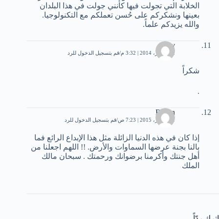
الخلابة التي تجولت فيها كأنني جولت في هذا البلدان
بعينها ونشكركم على حُسن تعملكم مع التكنولوجيا.
والله يزيدكم علماً.
xxv
22 أكتوبر، 2014 | 3:32 م
قم بتسجيل الدخول للرد
شكراً
.
Razan
21 أكتوبر، 2015 | 7:23 ص
قم بتسجيل الدخول للرد
إذا كان في هذه الدنيا الزائلة مثل هذا الإبداع الرائع فما
بالنا بجنة عرضها السماوات والأرض. !! اللهم اجعلنا من
أهل جنتك وأكرمنا برضوانك ورحمتك . سبحان مالك
الملك
اترك ردّاً