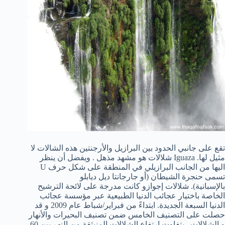
تقع على جانبي
الحدود بين البرازيل
و
الأرجنتين
هذه الشالات
لا
مثيل لها.
Iguaza
شلالات
هو مشهد
مذهل . ويفضل أن
ينظر
اليها من الجانب
البرازيلي
في
المنطقة
على شكل حرف U
تسمى
حنجرة
الشيطان
(
أو
جارجانتا
ديل
ديابلو
بالإسبانية).
شلالات إجوازو كانت مدرجة على لائحة الترشيح
الخاصة باختيار عجائب الدنيا الطبيعية عبر مؤسسة عجائب
الدنيا السبعة الجديدة. ابتداءً من فبراير/شباط عام 2009 و قد
حصلت على التصنيف الخامس ضمن تصنيف البحيرات والأنهار
و الشلالات. يتفاوت إرتفاع الشلالات المنبثقة من النهر بين 60