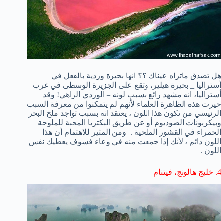
هل تصدق ماتراه عيناك ؟؟ انها
بحيرة
وردية بالفعل
في
أستراليا
_
بحيرة
هيلير
، وتقع على الجزيرة
الوسطى
في
غرب
أستراليا،
انه
مشهد
رائع
بسبب لونه
–
الوردي
الزاهي
!
وقد
حيرت هذه الظاهرة
العلماء لأنهم لم يتمكنوا من معرفة السبب
الرئيسي من تكون هذا اللون ، يعتقد انه بسبب تواجد ملح البحر
وبيكربونات الصوديوم أو عن طريق البكتريا المحبة للملوحة
الحمراء في القشور الملحية .
ومن المثير للاهتمام أن هذا
اللون دائم ، لأنك إذا جمعت منه في وعاء فسوف يعطيك نفس
اللون .
4
.
خليج هالونج
،
فيتنام