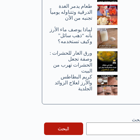
طعام يدمر الغدة
الدرقية وتتناوله يومياً
تجنبه من الأن
لماذا يوصف ماء الأرز
بأنه “ذهب سائل”
وكيف تستخدمه؟
ورق الغار للحشرات :
وصفة تجعل
الحشرات تهرب من
البيت
كريم البطاطس
والأرز لعلاج الزوائد
الجلدية
بحث
البحث