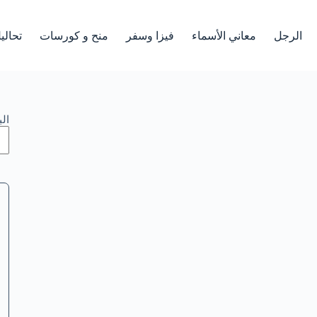
الرجل
معاني الأسماء
فيزا وسفر
منح و كورسات
تحالي
ال